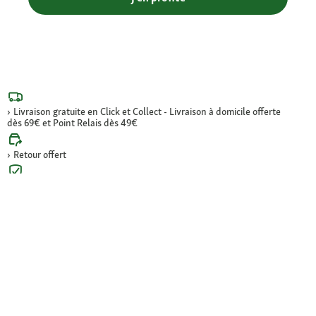
Livraison gratuite en Click et Collect - Livraison à domicile offerte
dès 69€ et Point Relais dès 49€
Retour offert
Paiement sécurisé (SSL)
Contact : 04 81 68 28 06
Paiement sécurisé et en plusieurs fois