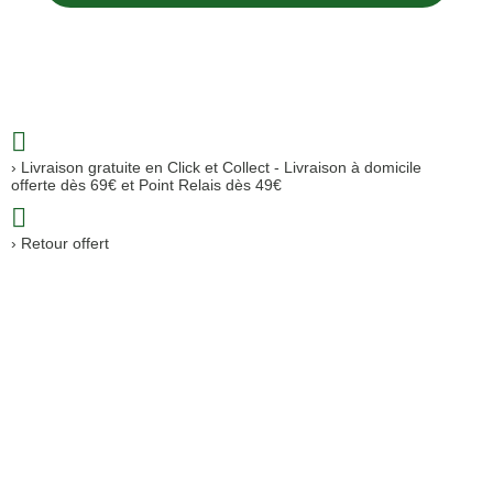
Livraison gratuite en Click et Collect - Livraison à domicile
offerte dès 69€ et Point Relais dès 49€
Retour offert
Paiement sécurisé (SSL)
Contact : 04 81 68 28 06
Paiement sécurisé et en plusieurs fois