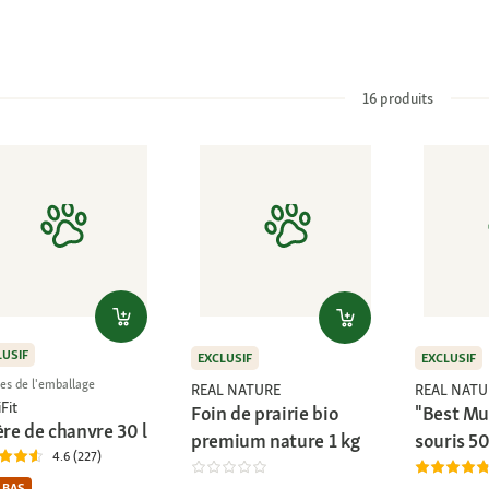
16
produits
LUSIF
EXCLUSIF
EXCLUSIF
les de l'emballage
REAL NATURE
REAL NATU
Fit
Foin de prairie bio
"Best Mu
ère de chanvre 30 l
premium nature 1 kg
souris 5
4.6 (227)
 BAS