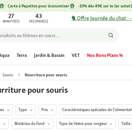
Carte à Papattes pour économiser
-10% dès 49€ sur le 1er achat
27
43
🐈 Offre Journée du chat : 
MINUTE(S)
SECONDE(S)
Aqua
Terra
Jardin & Bassin
VET
Nos Bons Plans %
Souris
Nourriture pour souris
rriture pour souris
ues
Type
Prix
Caractéristiques spéciales de l'alimenta
s
Matériau du fond
Type de litière pour rongeur
Taille