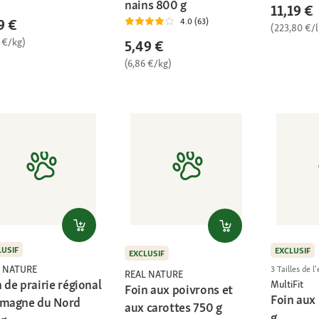
nains 800 g
11,19 €
9 €
4.0 (63)
(223,80 €/l
 €/kg)
5,49 €
(6,86 €/kg)
LUSIF
EXCLUSIF
EXCLUSIF
 NATURE
3 Tailles de 
REAL NATURE
 de prairie régional
MultiFit
Foin aux poivrons et
Foin aux
emagne du Nord
aux carottes 750 g
g