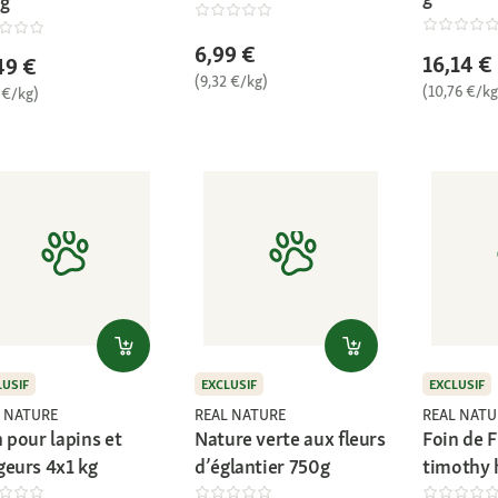
kg
6,99 €
16,14 €
49 €
(9,32 €/kg)
(10,76 €/kg
 €/kg)
LUSIF
EXCLUSIF
EXCLUSIF
 NATURE
REAL NATURE
REAL NATU
 pour lapins et
Nature verte aux fleurs
Foin de F
geurs 4x1 kg
d’églantier 750g
timothy h