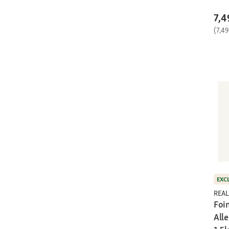
7,4
(7,49
EXC
REAL
Foin
All