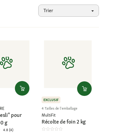
Trier
EXCLUSIF
RE
4 Tailles de l'emballage
esli" pour
MultiFit
Récolte de foin 2 kg
00 g
4.8 (4)