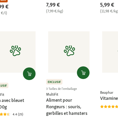
7,99 €
5,99 €
99 €
(7,99 €/kg)
(11,98 €/kg
 €/l)
EXCLUSIF
LUSIF
3 Tailles de l'emballage
Beaphar
MultiFit
Fit
Vitamine
Aliment pour
n avec bleuet
Rongeurs : souris,
00g
gerbilles et hamsters
4.4 (25)