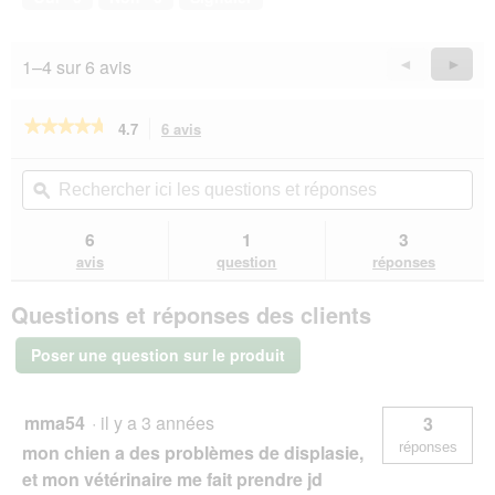
5
sur
5
1–4 sur 6 avis
Précédent
◄
Suiva
►
Reviews
Revie
★★★★★
★★★★★
4.7
6 avis
Cette
action
4.7
sur
vous
Rechercher
Rec
5
redirigera
ici
ϙ
ici
étoiles.
vers
les
les
Lire
les
questions
que
6
1
3
les
avis.
et
et
avis
avis
question
réponses
sur
réponses
rép
ADVANCE
Questions et réponses des clients
Veterinary
Diets
Articular
Poser une question sur le produit
12 kg
mma54
·
il y a 3 années
3
réponses
mon chien a des problèmes de displasie,
et mon vétérinaire me fait prendre jd