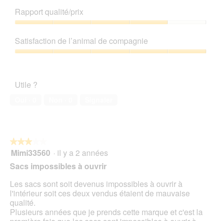
de
Rapport qualité/prix
produit,
5
Rapport
sur
qualité/prix,
Satisfaction de l’animal de compagnie
5
4
sur
Satisfaction
5
de
l’animal
Utile ?
de
compagnie,
Oui ·
0
Non ·
0
Signaler
5
sur
5
★★★★★
★★★★★
Mimi33560
·
il y a 2 années
3
sur
Sacs impossibles à ouvrir
5
étoiles.
Les sacs sont soit devenus impossibles à ouvrir à
l'intérieur soit ces deux vendus étaient de mauvaise
qualité.
Plusieurs années que je prends cette marque et c'est la