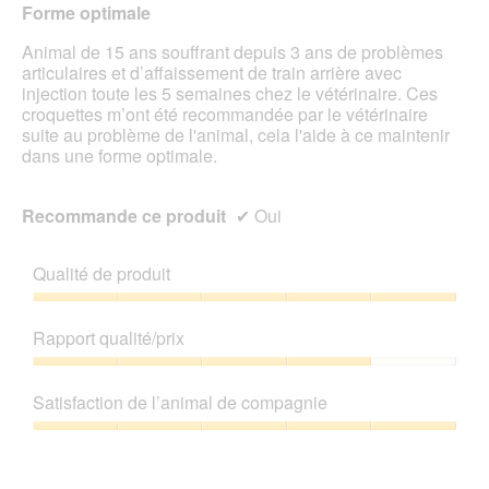
le
Forme optimale
étoiles.
cont
ci-
Animal de 15 ans souffrant depuis 3 ans de problèmes
des
articulaires et d’affaissement de train arrière avec
injection toute les 5 semaines chez le vétérinaire. Ces
croquettes m’ont été recommandée par le vétérinaire
suite au problème de l'animal, cela l'aide à ce maintenir
dans une forme optimale.
Recommande ce produit
✔
Oui
Qualité de produit
Qualité
de
Rapport qualité/prix
produit,
5
Rapport
sur
qualité/prix,
Satisfaction de l’animal de compagnie
5
4
sur
Satisfaction
5
de
l’animal