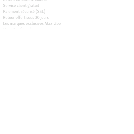
Service client gratuit
Paiement sécurisé (SSL)
Retour offert sous 30 jours
Les marques exclusives Maxi Zoo
Maxi Zoo friends
Nos magasins
Trouver un magasin
Services dans nos magasins
Ouvertures
Contact
CGV Magasins
À propos de Maxi Zoo
Maxi Zoo France
Recrutement
Presse et actualités
Nos engagements