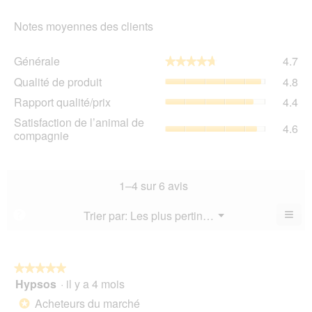
Notes moyennes des clients
Gén
Générale
4.7
★★★★★
★★★★★
La
Qua
Qualité de produit
4.8
val
de
de
Rap
Rapport qualité/prix
4.4
pro
la
qua
La
Sat
Satisfaction de l’animal de
not
La
4.6
val
de
compagnie
mo
val
de
l’a
est
de
la
de
4.7
la
not
co
sur
not
mo
La
1–4 sur 6 avis
5.
mo
est
val
est
4.8
de
≡
Menu
Trier par:
Les plus pertinents
?
4.4
▼
sur
la
Cliq
sur
5.
not
sur
5.
le
mo
bou
est
suiv
★★★★★
★★★★★
4.6
pour
Hypsos
·
il y a 4 mois
5
mett
sur
sur
à
Acheteurs du marché
5.
*
jour
5