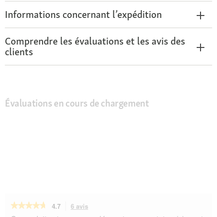
Informations concernant l’expédition
Comprendre les évaluations et les avis des
clients
Évaluations en cours de chargement
★★★★★
★★★★★
4.7
6 avis
Cette
action
4.7