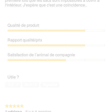
première fois que les sacs sont impossibles à ouvrir à
l'intérieur. J'espère que c'est une coïncidence..
Qualité de produit
Qualité
de
Rapport qualité/prix
produit,
4
Rapport
sur
qualité/prix,
Satisfaction de l’animal de compagnie
5
4
sur
Satisfaction
5
de
l’animal
Utile ?
de
compagnie,
Oui ·
0
Non ·
0
Signaler
3
sur
5
★★★★★
★★★★★
Lydriana
·
il y a 4 années
5