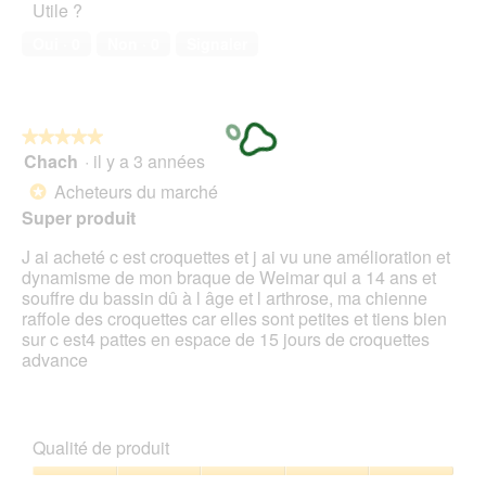
Utile ?
de
compagnie,
Oui ·
0
Non ·
0
Signaler
5
sur
5
★★★★★
★★★★★
Chach
·
il y a 3 années
5
sur
Acheteurs du marché
*
5
Super produit
étoiles.
J ai acheté c est croquettes et j ai vu une amélioration et
dynamisme de mon braque de Weimar qui a 14 ans et
souffre du bassin dû à l âge et l arthrose, ma chienne
raffole des croquettes car elles sont petites et tiens bien
sur c est4 pattes en espace de 15 jours de croquettes
advance
Qualité de produit
Qualité