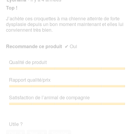
sur
Top !
5
étoiles.
J’achète ces croquettes à ma chienne atteinte de forte
dysplasie depuis un bon moment maintenant et elles lui
conviennent très bien.
Recommande ce produit
✔
Oui
Qualité de produit
Qualité
de
Rapport qualité/prix
produit,
5
Rapport
sur
qualité/prix,
Satisfaction de l’animal de compagnie
5
5
sur
Satisfaction
5
de
l’animal
Utile ?
de
compagnie,
Oui ·
0
Non ·
0
Signaler