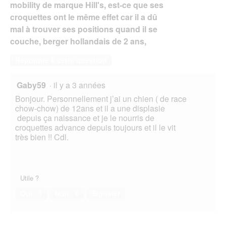
mobility de marque Hill's, est-ce que ses
croquettes ont le même effet car il a dû
mal à trouver ses positions quand il se
couche, berger hollandais de 2 ans,
Répondre à cette question
Gaby59
·
il y a 3 années
Bonjour. Personnellement j’ai un chien ( de race
chow-chow) de 12ans et il a une displasie
depuis ça naissance et je le nourris de
croquettes advance depuis toujours et il le vit
très bien !! Cdl.
Utile ?
Oui ·
1
Non ·
0
Signaler