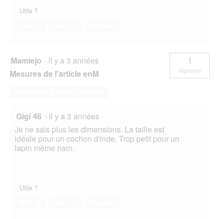
Utile ?
Oui ·
2
Non ·
0
Signaler
Mamiejo
·
il y a 3 années
1
réponse
Mesures de l'article enM
Répondre à cette question
Gigi 46
·
il y a 3 années
Je ne sais plus les dimensions. La taille est
idéale pour un cochon d'inde. Trop petit pour un
lapin même nain.
Utile ?
Oui ·
0
Non ·
1
Signaler