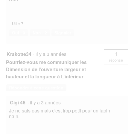
Utile ?
Oui ·
0
Non ·
2
Signaler
Krakotte34
·
il y a 3 années
1
réponse
Pourriez-vous me communiquer les
Dimension de l’ouverture largeur et
hauteur et la longueur à L’intérieur
Répondre à cette question
Gigi 46
·
il y a 3 années
Je ne sais pas mais c'est trop petit pour un lapin
nain.