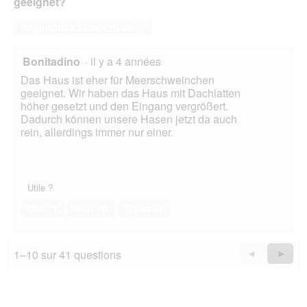
geeignet?
Répondre à cette question
Bonitadino
·
il y a 4 années
Das Haus ist eher für Meerschweinchen
geeignet. Wir haben das Haus mit Dachlatten
höher gesetzt und den Eingang vergrößert.
Dadurch können unsere Hasen jetzt da auch
rein, allerdings immer nur einer.
Utile ?
Oui ·
1
Non ·
0
Signaler
1–10 sur 41 questions
Précédent
◄
Suiva
►
Questions
Quest