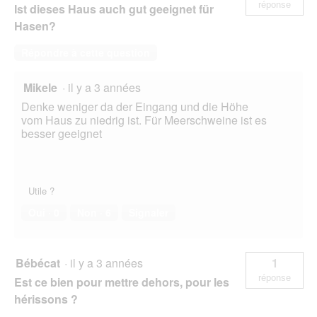
réponse
Ist dieses Haus auch gut geeignet für
Hasen?
Répondre à cette question
Mikele
·
il y a 3 années
Denke weniger da der Eingang und die Höhe
vom Haus zu niedrig ist. Für Meerschweine ist es
besser geeignet
Utile ?
Oui ·
0
Non ·
6
Signaler
Bébécat
·
il y a 3 années
1
réponse
Est ce bien pour mettre dehors, pour les
hérissons ?