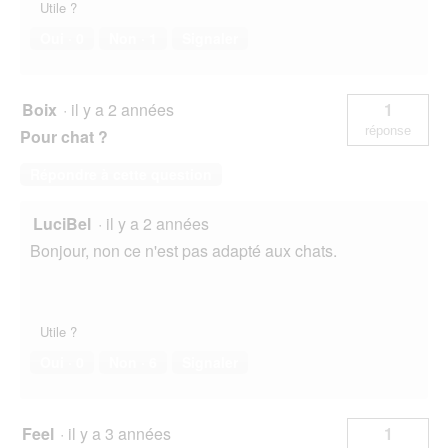
g
Utile ?
u
Oui ·
0
Non ·
1
Signaler
e
.
Boix
·
il y a 2 années
1
réponse
Pour chat ?
Répondre à cette question
LuciBel
·
il y a 2 années
Bonjour, non ce n'est pas adapté aux chats.
Utile ?
Oui ·
0
Non ·
6
Signaler
Feel
·
il y a 3 années
1