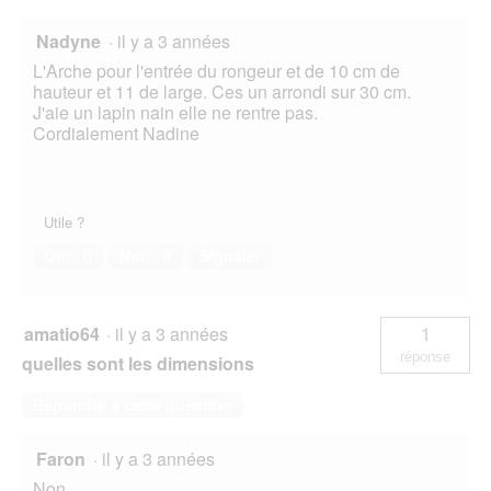
Nadyne
·
il y a 3 années
L'Arche pour l'entrée du rongeur et de 10 cm de
hauteur et 11 de large. Ces un arrondi sur 30 cm.
J'aie un lapin nain elle ne rentre pas.
Cordialement Nadine
Utile ?
Oui ·
0
Non ·
0
Signaler
amatio64
·
il y a 3 années
1
réponse
quelles sont les dimensions
Répondre à cette question
Faron
·
il y a 3 années
Non