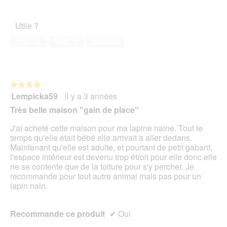
o
g
Utile ?
u
e
Oui ·
12
Non ·
6
Signaler
.
★★★★★
★★★★★
Lempicka59
·
il y a 3 années
4
sur
Très belle maison "gain de place"
5
étoiles.
J'ai acheté cette maison pour ma lapine naine. Tout le
temps qu'elle était bébé elle arrivait à aller dedans.
Maintenant qu'elle est adulte, et pourtant de petit gabarit,
l'espace intérieur est devenu trop étroit pour elle donc elle
ne se contente que de la toiture pour s'y percher. Je
recommande pour tout autre animal mais pas pour un
lapin nain.
Recommande ce produit
✔
Oui