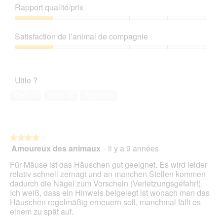
de
n
Rapport qualité/prix
u
e
produit,
e
s
t
1
Rapport
r
q
t
sur
qualité/prix,
a
u
e
Satisfaction de l’animal de compagnie
5
1
l
i
a
sur
'
Satisfaction
d
c
5
o
de
é
t
u
l’animal
p
i
Utile ?
v
de
a
o
e
compagnie,
s
n
Oui ·
7
Non ·
5
Signaler
r
1
s
e
t
sur
e
n
u
5
n
t
r
t
r
e
★★★★★
★★★★★
!
a
d
Amoureux des animaux
·
il y a 9 années
!
î
4
'
n
sur
Für Mäuse ist das Häuschen gut geeignet. Es wird leider
u
e
5
relativ schnell zernagt und an manchen Stellen kommen
n
r
étoiles.
dadurch die Nägel zum Vorschein (Verletzungsgefahr!).
e
a
Ich weiß, dass ein Hinweis beigelegt ist wonach man das
b
l
Häuschen regelmäßig erneuern soll, manchmal fällt es
o
'
einem zu spät auf.
î
o