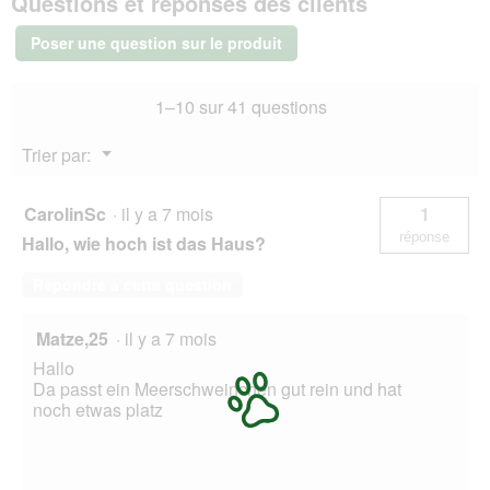
Questions et réponses des clients
e
d'angle
r
Nico
Poser une question sur le produit
M
t
u
r
1–10 sur 41 questions
e
d
Menu
Trier par:
'
▼
u
n
CarolinSc
·
il y a 7 mois
1
e
réponse
Hallo, wie hoch ist das Haus?
b
o
Répondre à cette question
î
t
e
Matze,25
·
il y a 7 mois
d
Hallo
e
Da passt ein Meerschweinchen gut rein und hat
d
noch etwas platz
i
a
l
o