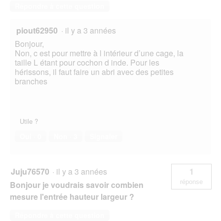
Répondre à cette question
piout62950
·
il y a 3 années
Bonjour,
Non, c est pour mettre à l intérieur d’une cage, la
taille L étant pour cochon d inde. Pour les
hérissons, il faut faire un abri avec des petites
branches
Utile ?
Oui ·
0
Non ·
3
Signaler
Juju76570
·
il y a 3 années
1
réponse
Bonjour je voudrais savoir combien
mesure l'entrée hauteur largeur ?
Répondre à cette question