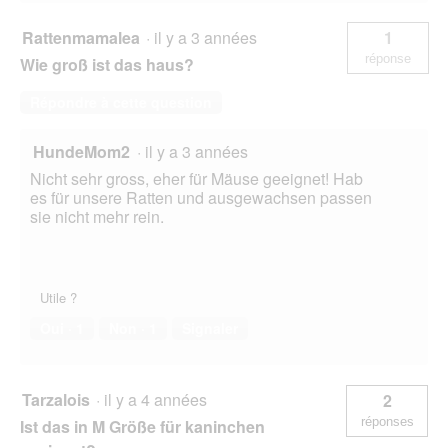
Rattenmamalea
·
il y a 3 années
1
réponse
Wie groß ist das haus?
Répondre à cette question
HundeMom2
·
il y a 3 années
Nicht sehr gross, eher für Mäuse geeignet! Hab
es für unsere Ratten und ausgewachsen passen
sie nicht mehr rein.
Utile ?
Oui ·
1
Non ·
1
Signaler
Tarzalois
·
il y a 4 années
2
réponses
Ist das in M Größe für kaninchen