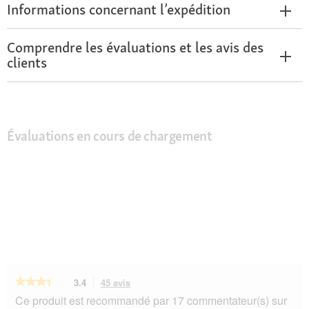
Informations concernant l’expédition
Comprendre les évaluations et les avis des
clients
Évaluations en cours de chargement
★★★★★
★★★★★
3.4
45 avis
Cette
action
3.4
Ce produit est recommandé par 17 commentateur(s) sur
sur
vous