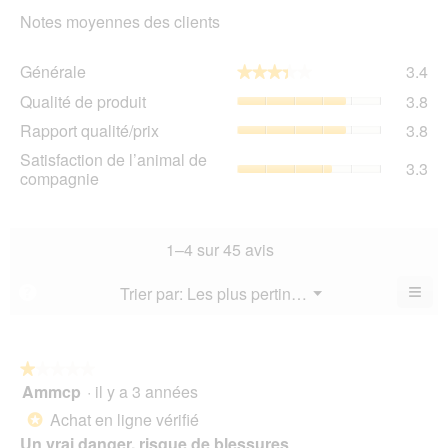
Notes moyennes des clients
Gén
Générale
3.4
★★★★★
★★★★★
La
Qua
Qualité de produit
3.8
val
de
de
Rap
Rapport qualité/prix
3.8
pro
la
qua
La
Sat
Satisfaction de l’animal de
not
La
3.3
val
de
compagnie
mo
val
de
l’a
est
de
la
de
3.4
la
not
co
sur
not
mo
La
1–4 sur 45 avis
5.
mo
est
val
est
3.8
de
≡
Menu
Trier par:
Les plus pertinents
?
3.8
▼
sur
la
Cliq
sur
5.
not
sur
5.
le
mo
bou
est
suiv
★★★★★
★★★★★
3.3
pour
Ammcp
·
il y a 3 années
1
mett
sur
sur
à
Achat en ligne vérifié
5.
*
jour
5
le
Un vrai danger, risque de blessures
étoiles.