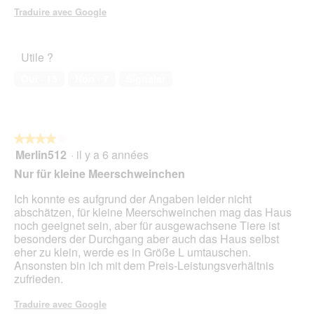
t
u
Traduire avec Google
e
v
d
e
e
r
d
Utile ?
t
i
u
Oui ·
15
Non ·
7
Signaler
a
r
l
e
o
d
g
'
u
u
★★★★★
★★★★★
e
n
Merlin512
·
il y a 6 années
4
.
e
sur
Nur für kleine Meerschweinchen
b
5
o
étoiles.
Ich konnte es aufgrund der Angaben leider nicht
î
abschätzen, für kleine Meerschweinchen mag das Haus
t
noch geeignet sein, aber für ausgewachsene Tiere ist
e
besonders der Durchgang aber auch das Haus selbst
d
eher zu klein, werde es in Größe L umtauschen.
e
Ansonsten bin ich mit dem Preis-Leistungsverhältnis
d
zufrieden.
i
a
Traduire avec Google
l