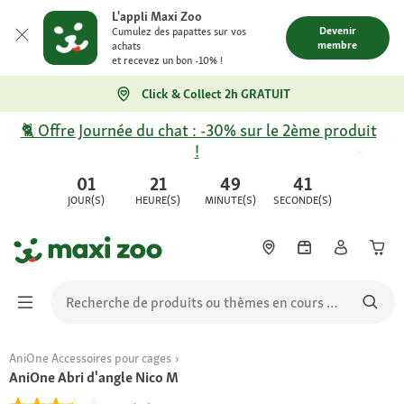
L'appli Maxi Zoo
Devenir
Cumulez des papattes sur vos
membre
achats
et recevez un bon -10% !
Click & Collect 2h GRATUIT
🐈 Offre Journée du chat : -30% sur le 2ème produit
!
01
21
49
41
JOUR(S)
HEURE(S)
MINUTE(S)
SECONDE(S)
AniOne Accessoires pour cages
AniOne Abri d'angle Nico M