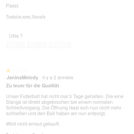
i
sur
Passt.
a
5
l
étoiles.
Traduire avec Google
o
g
u
e
Utile ?
.
Oui ·
2
Non ·
6
Signaler
★★★★★
★★★★★
JaninaMelody
·
il y a 2 années
1
sur
Zu teuer für die Qualität
5
étoiles.
Unser Futterball hat nicht mal 3 Tage gehalten. Die eine
Stange ist direkt abgebrochen bei einem normalen
Schließvorgang. Die Öffnung lässt sich nun nicht mehr
schließen und den Ball haben wir nun entsorgt.
Wird nicht erneut gekauft.