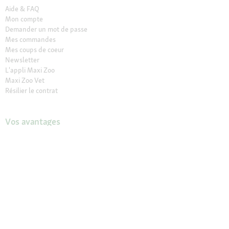
Aide & FAQ
Mon compte
Demander un mot de passe
Mes commandes
Mes coups de coeur
Newsletter
L'appli Maxi Zoo
Maxi Zoo Vet
Résilier le contrat
Vos avantages
Retrait en Click & Collect
Service client gratuit
Paiement sécurisé (SSL)
Retour offert sous 30 jours
Les marques exclusives Maxi Zoo
Maxi Zoo friends
Nos magasins