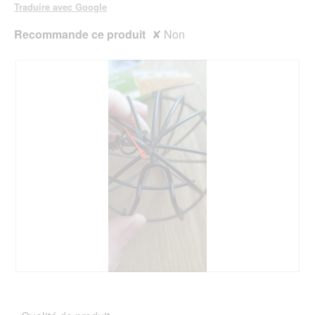
Traduire avec Google
Recommande ce produit
✘
Non
F
P
e
h
h
o