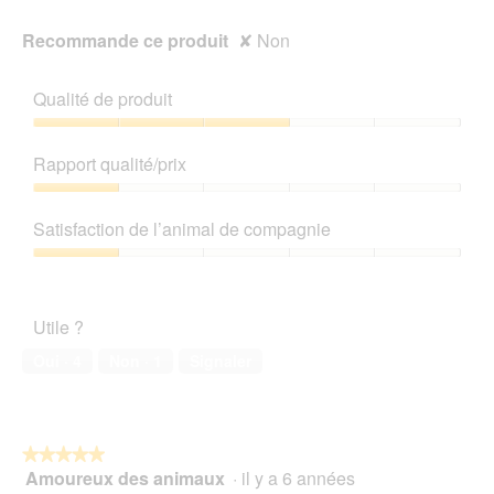
'
o
Recommande ce produit
✘
Non
u
v
Qualité de produit
e
r
Qualité
t
de
u
Rapport qualité/prix
produit,
r
3
Rapport
e
sur
qualité/prix,
d
Satisfaction de l’animal de compagnie
5
1
'
sur
u
Satisfaction
5
n
de
e
l’animal
Utile ?
b
de
o
compagnie,
Oui ·
4
Non ·
1
Signaler
î
1
t
sur
e
5
d
e
★★★★★
★★★★★
d
Amoureux des animaux
·
il y a 6 années
5