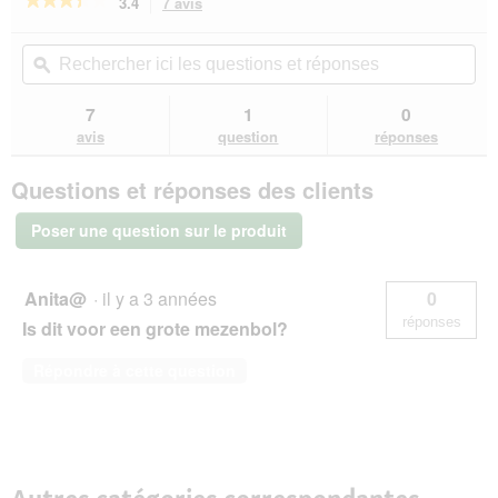
3.4
7 avis
Cette
action
3.4
sur
vous
Rechercher
Rec
5
redirigera
ici
ϙ
ici
étoiles.
vers
les
les
Lire
les
questions
que
7
1
0
les
avis.
et
et
avis
avis
question
réponses
sur
réponses
rép
AniOne
Questions et réponses des clients
Boule
à
foin
Poser une question sur le produit
Anita@
·
il y a 3 années
0
réponses
Is dit voor een grote mezenbol?
Répondre à cette question