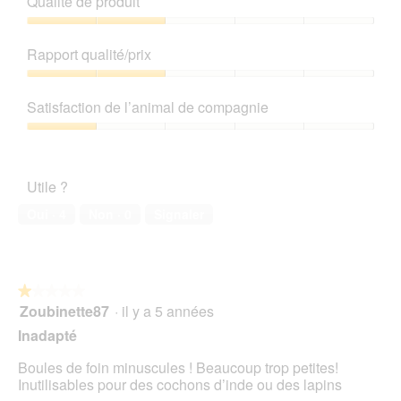
Qualité de produit
l
t
k
o
Qualité
o
C
de
Rapport qualité/prix
n
e
produit,
s
t
2
Rapport
t
t
sur
qualité/prix,
r
e
Satisfaction de l’animal de compagnie
5
2
u
a
sur
Satisfaction
k
c
5
de
t
t
l’animal
i
i
Utile ?
de
o
o
compagnie,
n
n
Oui ·
4
Non ·
0
Signaler
1
e
sur
n
5
t
r
★★★★★
★★★★★
a
Zoubinette87
·
il y a 5 années
î
1
n
sur
Inadapté
e
5
r
étoiles.
Boules de foin minuscules ! Beaucoup trop petites!
a
Inutilisables pour des cochons d’inde ou des lapins
l