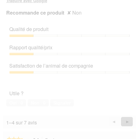
Traduire avec Google
Recommande ce produit
✘
Non
Qualité de produit
Qualité
de
Rapport qualité/prix
produit,
1
Rapport
sur
qualité/prix,
Satisfaction de l’animal de compagnie
5
1
sur
Satisfaction
5
de
l’animal
Utile ?
de
compagnie,
Oui ·
0
Non ·
0
Signaler
1
sur
5
1–4 sur 7 avis
Précédent
◄
Suiva
►
Reviews
Revie
★★★★★
★★★★★