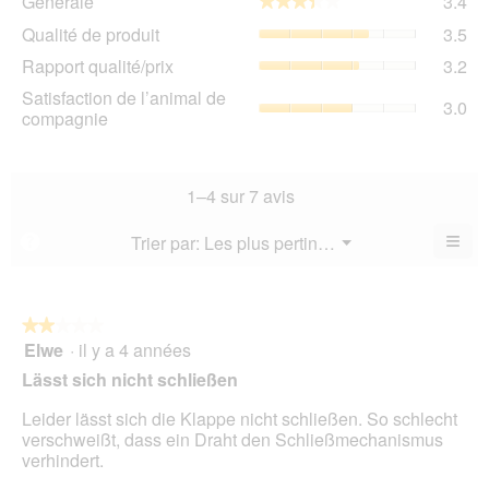
Générale
3.4
★★★★★
★★★★★
La
Qua
Qualité de produit
3.5
val
de
de
Rap
Rapport qualité/prix
3.2
pro
la
qua
La
Sat
Satisfaction de l’animal de
not
La
3.0
val
de
compagnie
mo
val
de
l’a
est
de
la
de
3.4
la
not
co
sur
not
mo
La
1–4 sur 7 avis
5.
mo
est
val
est
3.5
de
≡
Menu
Trier par:
Les plus pertinents
?
3.2
▼
sur
la
Cliq
sur
5.
not
sur
5.
le
mo
bou
est
suiv
★★★★★
★★★★★
3
pour
Elwe
·
il y a 4 années
2
mett
sur
sur
à
Lässt sich nicht schließen
5.
jour
5
le
étoiles.
Leider lässt sich die Klappe nicht schließen. So schlecht
cont
ci-
verschweißt, dass ein Draht den Schließmechanismus
des
verhindert.