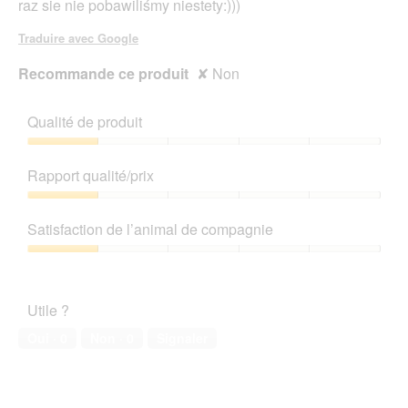
raz sie nie pobawiliśmy niestety:)))
Traduire avec Google
Recommande ce produit
✘
Non
Qualité de produit
Qualité
de
Rapport qualité/prix
produit,
1
Rapport
sur
qualité/prix,
Satisfaction de l’animal de compagnie
5
1
sur
Satisfaction
5
de
l’animal
Utile ?
de
compagnie,
Oui ·
0
Non ·
0
Signaler
1
sur
5