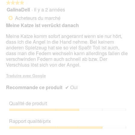
★★★★★
★★★★★
GalinaDell
·
il y a 2 années
4
sur
Acheteurs du marché
*
5
Meine Katze ist verrückt danach
étoiles.
Meine Katze komm sofort angerannt wenn sie nur hört,
dass ich die Angel in die Hand nehme. Bei keinem
anderen Spielzeug hat sie so viel Spaß! Toll ist auch,
dass man die Federn wechseln kann allerdings fallen die
verschwinden Federn auch schnell ab bzw. Der
Verschluss löst sich von der Angel.
Traduire avec Google
Recommande ce produit
✔
Oui
Qualité de produit
Qualité
de
Rapport qualité/prix
produit,
3
Rapport