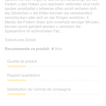
Federn u den Haken zum wechseln verbinden sind nicht
sauber verarbeitet u teilweise offen somit verlieren sich
die Glöckchen u die Kitten könnten sie versehentlich
verschlucken oder sich an der Ringen verletzen. 3.
Manko die Federn lösen sich innerhalb weniger Minuten,
können somit gefuttert werden u verletzen die
Speiseröhre im schlimmsten Fall...
Traduire avec Google
Recommande ce produit
✘
Non
Qualité de produit
Qualité
de
Rapport qualité/prix
produit,
1
Rapport
sur
qualité/prix,
Satisfaction de l’animal de compagnie
5
1
sur
Satisfaction
5
de