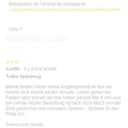
sur
qualité/prix,
Satisfaction de l’animal de compagnie
5
4
sur
Satisfaction
5
de
l’animal
Utile ?
de
compagnie,
Oui ·
2
Non ·
0
Signaler
5
sur
5
★★★★★
★★★★★
Lunlin
·
il y a une année
3
sur
Tolles Spielzeug
5
étoiles.
Meine beiden lieben diese Angelegenheit so das wir
bereits eine zweite kaufen musste. Leider gehen die
Federn sehr schnell ab bzw halten gerade Mal 5 min und
bei meiner letzten Bestellung ist nach nicht Mal 3 min der
Stab gebrochen bei normalem Spielen .. Schade für den
Preis nur ..
Traduire avec Google