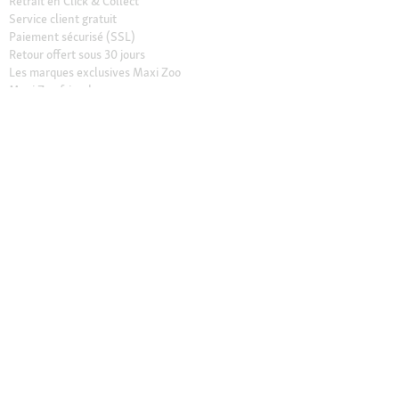
Retrait en Click & Collect
Service client gratuit
Paiement sécurisé (SSL)
Retour offert sous 30 jours
Les marques exclusives Maxi Zoo
Maxi Zoo friends
Nos magasins
Trouver un magasin
Services dans nos magasins
Ouvertures
Contact
CGV Magasins
À propos de Maxi Zoo
Maxi Zoo France
Recrutement
Presse et actualités
Nos engagements