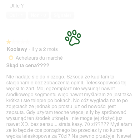
l’animal
Utile ?
de
compagnie,
Oui ·
1
Non ·
0
Signaler
1
sur
5
★★★★★
★★★★★
Koolawy
·
il y a 2 mois
1
sur
Acheteurs du marché
*
5
Skąd ta cena????
étoiles.
Nie nadaje sie do niczego. Szkoda ze kupiłam to
stacjonarnie bez zobaczenia opinii. Teleskopowość tej
wędki to żart. Moj egzemplarz nie wysunął nawet
środkowego segmentu więc nawet myślałam ze jest taka
krótka i sie telepie po bokach. No cóż wyglada na to po
zdjęciach ze jednak po prostu juz od nowości jest
zepsuta. Gdy użyłam teoche więcej siły by spróbować
wysunąć ten środek utknęła i nie moge jej złożyć juz
nawet XD. bez sensu... strata kasy. 70 zl????? Myślałam
ze to będzie cos porządnego bo przeciez ty no kurde
wędka teleskopowa za 70zl? Na pewno przeżyje. Nawet