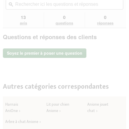
5
redirigera
ici
ϙ
ici
étoiles.
vers
les
les
Lire
les
questions
que
13
0
0
les
avis.
et
et
avis
avis
questions
réponses
sur
réponses
rép
AniOne
Questions et réponses des clients
canne
à
pêche
télescopique
Soyez le premier à poser une question
pour
jouet
Autres catégories correspondantes
Harnais
Lit pour chien
Anione jouet
AniOne
Anione
chat
Arbre à chat Anione