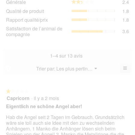
Générale
2.4
★★★★★
★★★★★
La
Qua
Qualité de produit
1.8
val
de
de
Rap
Rapport qualité/prix
1.8
pro
la
qua
La
Sat
Satisfaction de l’animal de
not
La
3.6
val
de
compagnie
mo
val
de
l’a
est
de
la
de
2.4
la
not
co
sur
not
mo
La
1–4 sur 13 avis
5.
mo
est
val
est
1.8
de
≡
Menu
Trier par:
Les plus pertinents
?
1.8
▼
sur
la
Cliq
sur
5.
not
sur
5.
le
mo
bou
est
suiv
★★★★★
★★★★★
3.6
pour
Capricorn
·
il y a 2 mois
1
mett
sur
sur
à
Eigentlich ne schöne Angel aber!
5.
jour
5
le
étoiles.
Hab die Angel seit 2 Tagen im Gebrauch. Grundsätzlich
cont
ci-
wäre sie toll auch sie Idee mit den zu wechselnden
des
Anhängern. 1 Manko die Anhänger lösen sich beim
Spielen von der Angel! 2. Manko die Metallringe die die