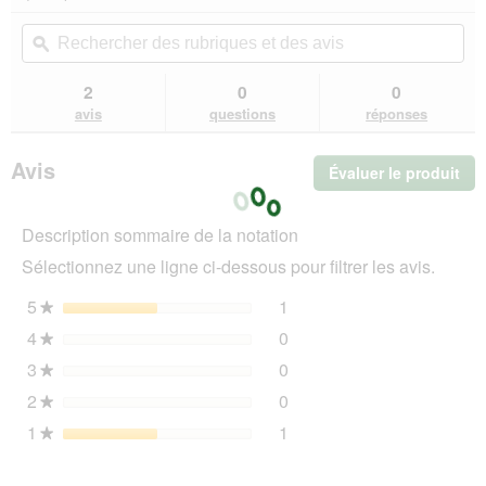
redirigera
étoiles.
vers
Rechercher
Rec
Lire
les
des
ϙ
de
les
avis.
rubriques
rub
avis
sur
et
et
2
0
0
AniOne
des
de
avis
questions
réponses
Couverture
avis
avi
Fluffy
grise
Avis
Évaluer le produit
.
Cet
act
Description sommaire de la notation
ent
l'o
Sélectionnez une ligne ci-dessous pour filtrer les avis.
d'u
boî
5
étoiles
1
1 avis avec 5 étoiles.
Sélectionnez pour filtrer l
★
de
4
étoiles
0
dia
0 avis avec 4 étoiles.
Sélectionnez pour filtrer l
★
3
étoiles
0
0 avis avec 3 étoiles.
Sélectionnez pour filtrer l
★
2
étoiles
0
0 avis avec 2 étoiles.
Sélectionnez pour filtrer l
★
1
étoiles
1
1 avis avec 1 étoile.
Sélectionnez pour filtrer l
★