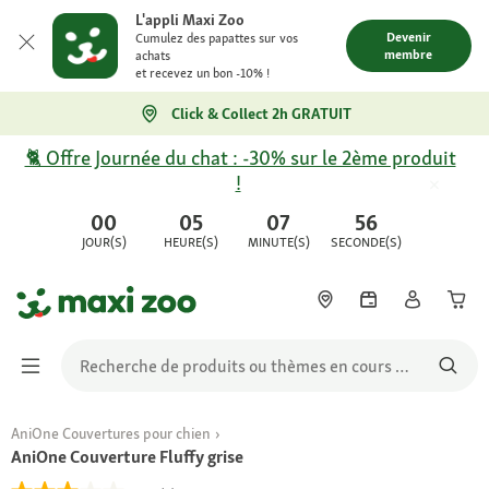
L'appli Maxi Zoo
Devenir
Cumulez des papattes sur vos
membre
achats
et recevez un bon -10% !
Click & Collect 2h GRATUIT
🐈 Offre Journée du chat : -30% sur le 2ème produit
!
00
05
07
56
JOUR(S)
HEURE(S)
MINUTE(S)
SECONDE(S)
AniOne Couvertures pour chien
AniOne Couverture Fluffy grise