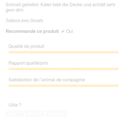
ci-
Schnell geliefert. Kater liebt die Decke und schläft sehr
des
gern drin
Traduire avec Google
Recommande ce produit
✔
Oui
Qualité de produit
Qualité
de
Rapport qualité/prix
produit,
5
Rapport
sur
qualité/prix,
Satisfaction de l’animal de compagnie
5
5
sur
Satisfaction
5
de
l’animal
Utile ?
de
compagnie,
Oui ·
2
Non ·
0
Signaler
5
sur