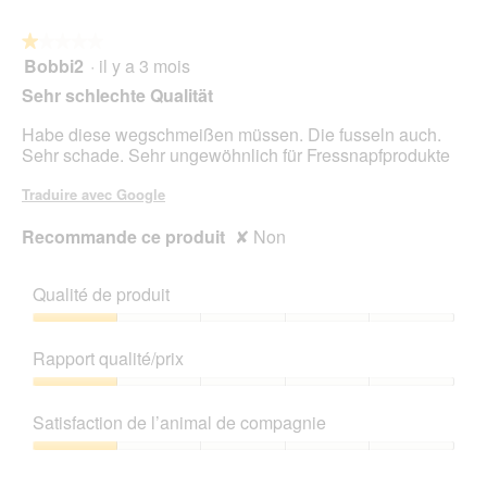
5
★★★★★
★★★★★
Bobbi2
·
il y a 3 mois
1
sur
Sehr schlechte Qualität
5
étoiles.
Habe diese wegschmeißen müssen. Die fusseln auch.
Sehr schade. Sehr ungewöhnlich für Fressnapfprodukte
Traduire avec Google
Recommande ce produit
✘
Non
Qualité de produit
Qualité
de
Rapport qualité/prix
produit,
1
Rapport
sur
qualité/prix,
Satisfaction de l’animal de compagnie
5
1
sur
Satisfaction
5
de