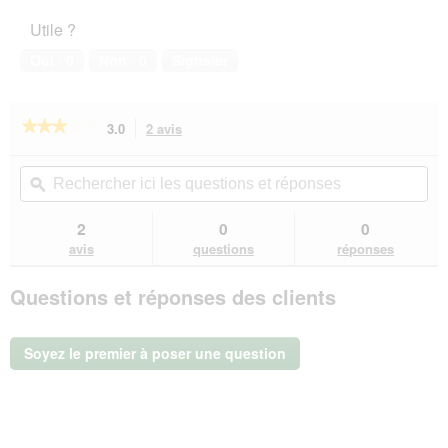
l’animal
Utile ?
de
compagnie,
Oui ·
0
Non ·
0
Signaler
1
sur
5
★★★★★
★★★★★
3.0
2 avis
Cette
action
3
sur
vous
Rechercher
Rec
5
redirigera
ici
ϙ
ici
étoiles.
vers
les
les
Lire
les
questions
que
2
0
0
les
avis.
et
et
avis
avis
questions
réponses
sur
réponses
rép
AniOne
Questions et réponses des clients
Couverture
Fluffy
grise
Soyez le premier à poser une question