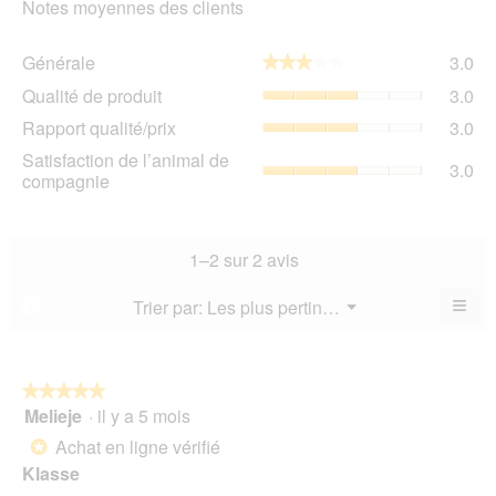
Notes moyennes des clients
Gén
Générale
3.0
★★★★★
★★★★★
La
Qua
Qualité de produit
3.0
val
de
de
Rap
Rapport qualité/prix
3.0
pro
la
qua
La
Sat
Satisfaction de l’animal de
not
La
3.0
val
de
compagnie
mo
val
de
l’a
est
de
la
de
3
la
not
co
sur
not
mo
La
1–2 sur 2 avis
5.
mo
est
val
est
3
de
≡
Menu
Trier par:
Les plus pertinents
?
3
▼
sur
la
Cliq
sur
5.
not
sur
5.
le
mo
bou
est
suiv
★★★★★
★★★★★
3
pour
Melieje
·
il y a 5 mois
5
mett
sur
sur
à
Achat en ligne vérifié
5.
*
jour
5
le
Klasse
étoiles.
cont