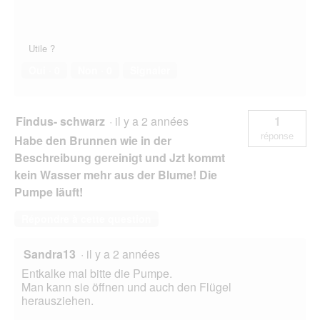
Utile ?
Oui ·
0
Non ·
0
Signaler
Findus- schwarz
·
il y a 2 années
1
réponse
Habe den Brunnen wie in der
Beschreibung gereinigt und Jzt kommt
kein Wasser mehr aus der Blume! Die
Pumpe läuft!
Répondre à cette question
Sandra13
·
il y a 2 années
Entkalke mal bitte die Pumpe.
Man kann sie öffnen und auch den Flügel
herausziehen.