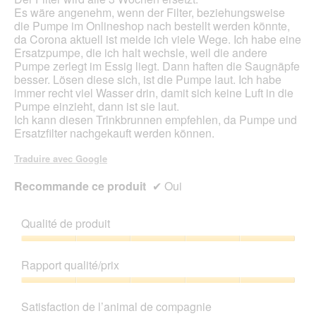
u
Es wäre angenehm, wenn der Filter, beziehungsweise
v
die Pumpe im Onlineshop nach bestellt werden könnte,
e
da Corona aktuell ist meide ich viele Wege. Ich habe eine
r
Ersatzpumpe, die ich halt wechsle, weil die andere
t
Pumpe zerlegt im Essig liegt. Dann haften die Saugnäpfe
u
besser. Lösen diese sich, ist die Pumpe laut. Ich habe
r
immer recht viel Wasser drin, damit sich keine Luft in die
e
Pumpe einzieht, dann ist sie laut.
d
Ich kann diesen Trinkbrunnen empfehlen, da Pumpe und
'
Ersatzfilter nachgekauft werden können.
u
n
Traduire avec Google
e
b
Recommande ce produit
✔
Oui
o
î
t
Qualité de produit
e
d
Qualité
e
de
Rapport qualité/prix
d
produit,
i
5
Rapport
a
sur
qualité/prix,
Satisfaction de l’animal de compagnie
l
5