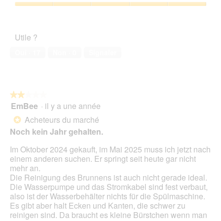
5
o
sur
Satisfaction
g
5
de
u
l’animal
e
Utile ?
de
.
compagnie,
Oui ·
17
Non ·
0
Signaler
5
sur
5
★★★★★
★★★★★
EmBee
·
il y a une année
2
sur
Acheteurs du marché
*
5
Noch kein Jahr gehalten.
étoiles.
Im Oktober 2024 gekauft, im Mai 2025 muss ich jetzt nach
einem anderen suchen. Er springt seit heute gar nicht
mehr an.
Die Reinigung des Brunnens ist auch nicht gerade ideal.
Die Wasserpumpe und das Stromkabel sind fest verbaut,
also ist der Wasserbehälter nichts für die Spülmaschine.
Es gibt aber halt Ecken und Kanten, die schwer zu
reinigen sind. Da braucht es kleine Bürstchen wenn man