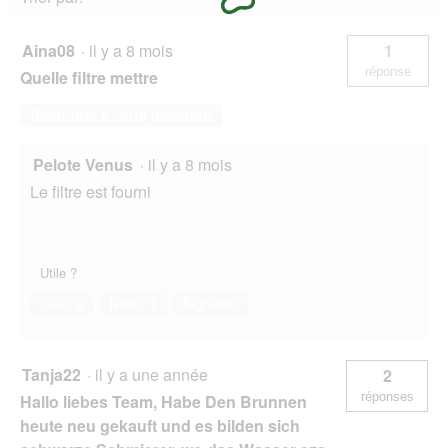
Aina08
·
il y a 8 mois
1
réponse
Quelle filtre mettre
Répondre à cette question
Pelote Venus
·
il y a 8 mois
Le filtre est fourni
Utile ?
Oui ·
0
Non ·
1
Signaler
Tanja22
·
il y a une année
2
réponses
Hallo liebes Team, Habe Den Brunnen
heute neu gekauft und es bilden sich