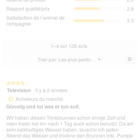
de
de
Rap
Rapport qualité/prix
2.8
pro
la
qua
La
Sat
Satisfaction de l’animal de
not
La
3.3
val
de
compagnie
mo
val
de
l’a
est
de
la
de
2.8
la
not
co
sur
not
mo
La
1–4 sur 128 avis
5.
mo
est
val
est
2.8
de
≡
Menu
Trier par:
Les plus pertinents
?
2.8
▼
sur
la
Cliq
sur
5.
not
sur
5.
le
mo
bou
est
suiv
★★★★★
★★★★★
3.3
pour
Television
·
il y a 2 années
4
mett
sur
sur
à
Acheteurs du marché
5.
*
jour
5
le
Günstig und tut was er tun soll.
étoiles.
cont
ci-
Wir haben diesen Trinkbrunnen schon einige Zeit und
des
mein Kater hat ihn nach 1 Tag auch schon benutzt. Da wir
sehr kalkhaltiges Wasser haben, tausche ich jeden
Abend das Wasser und trockne den Brunnen inkl. Pumpe