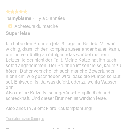
5
t
r
★★★★★
★★★★★
a
Itsmyblame
·
il y a 5 années
î
5
n
sur
Acheteurs du marché
*
e
5
Super leise
r
étoiles.
a
Ich habe den Brunnen jetzt 3 Tage im Betrieb. Mir war
l
wichtig, dass ich den komplett auseinander bauen kann,
'
um ihn vernünftig zu reinigen (das war bei meinem
o
Letzten leider nicht der Fall). Meine Katze hat ihn auch
u
sofort angenommen. Der Brunnen ist sehr leise, kaum zu
v
hören. Daher verstehe ich auch manche Bewertungen
e
hier nicht, wie geschrieben wird, dass die Pumpe so laut
r
sei. Entweder ist da was defekt, oder zu wenig Wasser
t
drin.
u
Also meine Katze ist sehr geräuschempfindlich und
r
schreckhaft. Und dieser Brunnen ist wirklich leise.
e
d
Also alles in Allem: klare Kaufempfehlung!
'
u
Traduire avec Google
n
e