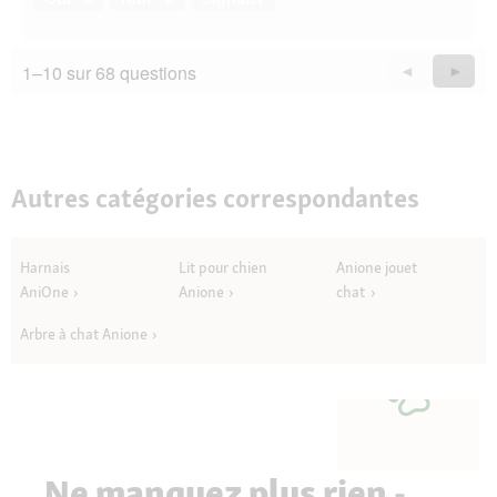
1–10 sur 68 questions
Précédent
◄
Suiva
►
Questions
Quest
Autres catégories correspondantes
Harnais
Lit pour chien
Anione jouet
AniOne
Anione
chat
Arbre à chat Anione
Ne manquez plus rien -