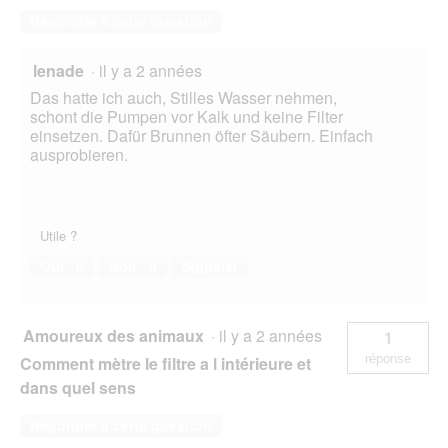
Répondre à cette question
lenade
·
il y a 2 années
Das hatte ich auch, Stilles Wasser nehmen,
schont die Pumpen vor Kalk und keine Filter
einsetzen. Dafür Brunnen öfter Säubern. Einfach
ausprobieren.
Utile ?
Oui ·
0
Non ·
0
Signaler
Amoureux des animaux
·
il y a 2 années
1
réponse
Comment mètre le filtre a l intérieure et
dans quel sens
Répondre à cette question