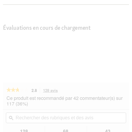
Évaluations en cours de chargement
★★★★★
★★★★★
2.8
128 avis
Cette
action
2.8
Ce produit est recommandé par 42 commentateur(s) sur
sur
vous
117 (36%)
5
redirigera
étoiles.
vers
Rechercher
Rec
Lire
les
des
ϙ
de
les
avis.
rubriques
rub
avis
sur
et
et
128
68
43