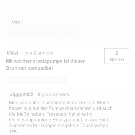
Utile ?
Oui ·
1
Non ·
0
Signaler
Mälzi
·
il y a 2 années
2
réponses
Mit welcher ersatzpumpe ist dieser
Brunnen kompatibel
Répondre à cette question
Jiggy2022
·
il y a 2 années
Man kann alle Tauchpumpen nutzen, die Werte
haben wie auf der Pumpe drauf stehen und auch
die Maße haben. Fressnapf hat eine im
Onlineshop (anione Ersatzpumpe) im Angebot.
Ansonsten bei Google eingeben: Tauchpumpe
1W.