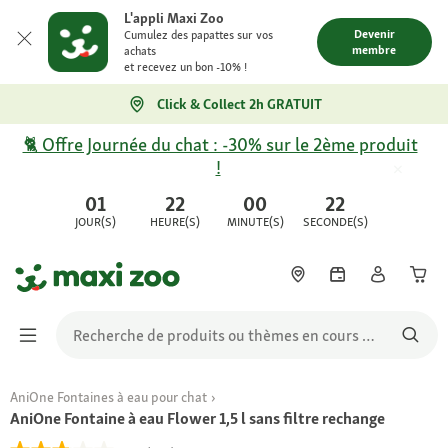
L'appli Maxi Zoo
Devenir
Cumulez des papattes sur vos
membre
achats
et recevez un bon -10% !
Click & Collect 2h GRATUIT
🐈 Offre Journée du chat : -30% sur le 2ème produit
!
01
22
00
22
JOUR(S)
HEURE(S)
MINUTE(S)
SECONDE(S)
AniOne Fontaines à eau pour chat
AniOne Fontaine à eau Flower 1,5 l sans filtre rechange