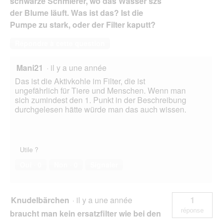
schwarze Schmierer, wo das Wasser szs
der Blume läuft. Was ist das? Ist die
Pumpe zu stark, oder der Filter kaputt?
Répondre à cette question
Mani21
·
il y a une année
Das ist die Aktivkohle im Filter, die ist
ungefährlich für Tiere und Menschen. Wenn man
sich zumindest den 1. Punkt in der Beschreibung
durchgelesen hätte würde man das auch wissen.
Utile ?
Oui ·
0
Non ·
0
Signaler
Knudelbärchen
·
il y a une année
1
réponse
braucht man kein ersatzfilter wie bei den