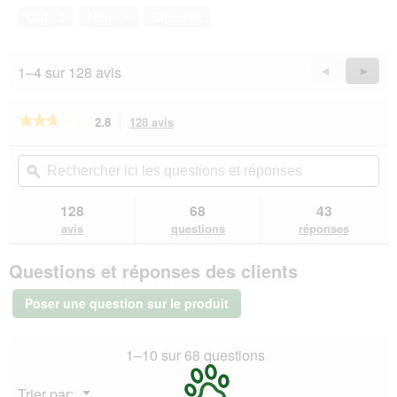
compagnie,
Oui ·
2
Non ·
1
Signaler
4
sur
5
1–4 sur 128 avis
Précédent
◄
Suiva
►
Reviews
Revie
★★★★★
★★★★★
2.8
128 avis
Cette
action
2.8
sur
vous
Rechercher
Rec
5
redirigera
ici
ϙ
ici
étoiles.
vers
les
les
Lire
les
questions
que
128
68
43
les
avis.
et
et
avis
avis
questions
réponses
sur
réponses
rép
AniOne
Questions et réponses des clients
Fontaine
à
eau
Poser une question sur le produit
Flower
1,5
l
1–10 sur 68 questions
sans
filtre
rechange
Menu
Trier par:
▼