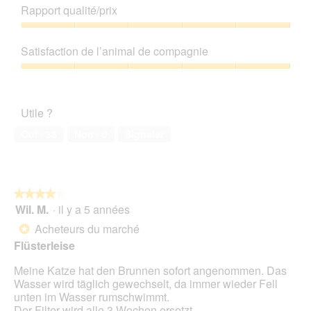
de
Rapport qualité/prix
r
e
produit,
l
t
4
Rapport
a
t
sur
qualité/prix,
p
e
Satisfaction de l’animal de compagnie
5
5
h
a
sur
Satisfaction
o
c
5
de
t
t
l’animal
o
i
Utile ?
de
1
o
compagnie,
.
n
Oui ·
38
Non ·
0
Signaler
5
e
sur
n
5
t
r
★★★★★
★★★★★
a
Wil. M.
·
il y a 5 années
î
4
n
sur
Acheteurs du marché
*
e
5
Flüsterleise
r
étoiles.
a
Meine Katze hat den Brunnen sofort angenommen. Das
l
Wasser wird täglich gewechselt, da immer wieder Fell
'
unten im Wasser rumschwimmt.
o
Der Filter wird alle 3 Wochen ersetzt.