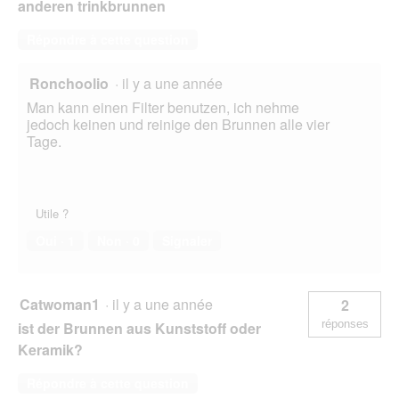
anderen trinkbrunnen
Répondre à cette question
Ronchoolio
·
il y a une année
Man kann einen Filter benutzen, ich nehme
jedoch keinen und reinige den Brunnen alle vier
Tage.
Utile ?
Oui ·
1
Non ·
0
Signaler
Catwoman1
·
il y a une année
2
réponses
ist der Brunnen aus Kunststoff oder
Keramik?
Répondre à cette question