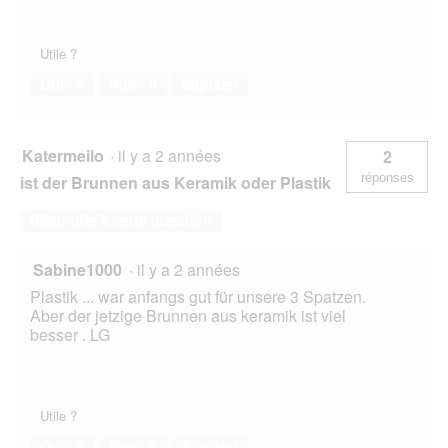
Utile ?
Oui ·
0
Non ·
0
Signaler
Katermeilo
·
il y a 2 années
2
réponses
ist der Brunnen aus Keramik oder Plastik
Répondre à cette question
Sabine1000
·
il y a 2 années
Plastik ... war anfangs gut für unsere 3 Spatzen.
Aber der jetzige Brunnen aus keramik ist viel
besser . LG
Utile ?
Oui ·
0
Non ·
0
Signaler