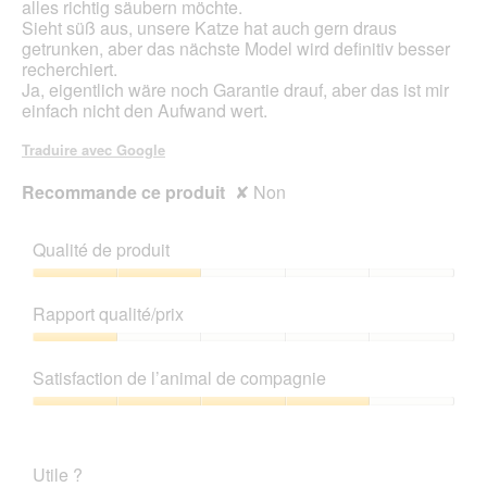
alles richtig säubern möchte.
Sieht süß aus, unsere Katze hat auch gern draus
getrunken, aber das nächste Model wird definitiv besser
recherchiert.
Ja, eigentlich wäre noch Garantie drauf, aber das ist mir
einfach nicht den Aufwand wert.
Traduire avec Google
Recommande ce produit
✘
Non
Qualité de produit
Qualité
de
Rapport qualité/prix
produit,
2
Rapport
sur
qualité/prix,
Satisfaction de l’animal de compagnie
5
1
sur
Satisfaction
5
de
l’animal
Utile ?
de