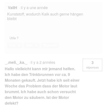
ValiH
·
il y a une année
Kunststoff, wodurch Kalk auch gerne hängen
bleibt
Utile ?
Oui ·
0
Non ·
0
Signaler
_.meli._.ka._
·
il y a 2 années
3
réponses
Hallo vielleicht kann mir jemand helfen.
Ich habe den Trinkbrunnen vor ca. 9
Monaten gekauft. Jetzt habe ich seit einer
Woche das Problem dass der Motor laut
brummt. Ich habe auch schon versucht
den Motor zu säubern. Ist der Motor
defekt?