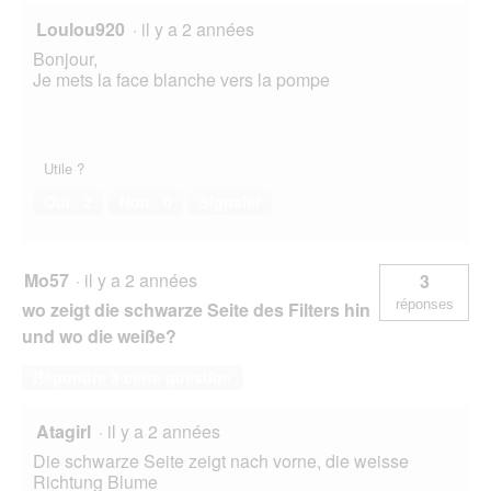
Loulou920
·
il y a 2 années
Bonjour,
Je mets la face blanche vers la pompe
Utile ?
Oui ·
2
Non ·
0
Signaler
Mo57
·
il y a 2 années
3
réponses
wo zeigt die schwarze Seite des Filters hin
und wo die weiße?
Répondre à cette question
Atagirl
·
il y a 2 années
Die schwarze Seite zeigt nach vorne, die weisse
Richtung Blume