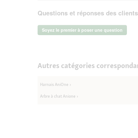
Lire
les
questions
les
avis.
et
Questions et réponses des clients
avis
sur
réponses
AniOne
Jouet
Soyez le premier à poser une question
Cœur
à
mâcher
et
tirer
S
Autres catégories corresponda
Harnais AniOne
Arbre à chat Anione