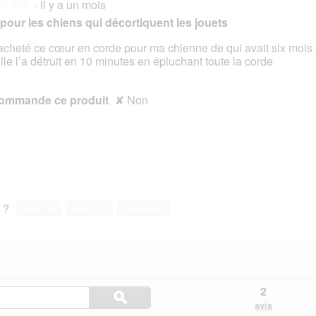
·
il y a un mois
★★★
★★★
pour les chiens qui décortiquent les jouets
 acheté ce cœur en corde pour ma chienne de qui avait six mois 
elle l’a détruit en 10 minutes en épluchant toute la corde
s.
ommande ce produit
✘
Non
 ?
Oui ·
0
Non ·
0
Signaler
Rechercher
2
ϙ
ici
Rechercher
avis
les