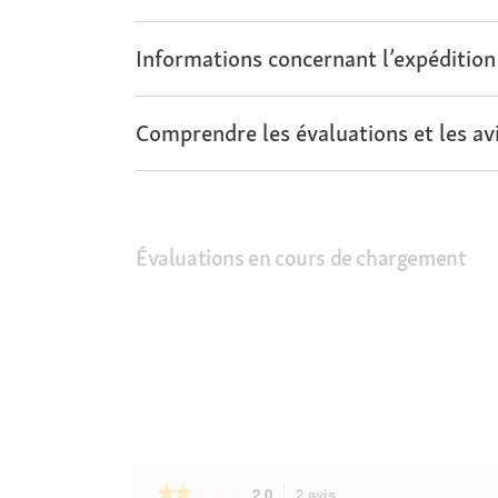
Informations concernant l’expédition
Comprendre les évaluations et les avi
Évaluations en cours de chargement
★★★★★
★★★★★
2.0
2 avis
Cette