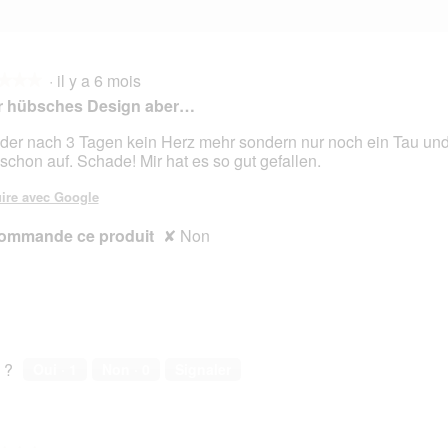
·
il y a 6 mois
★★★
★★★
r hübsches Design aber…
der nach 3 Tagen kein Herz mehr sondern nur noch ein Tau und
 schon auf. Schade! Mir hat es so gut gefallen.
s.
ire avec Google
ommande ce produit
✘
Non
 ?
Oui ·
1
Non ·
0
Signaler