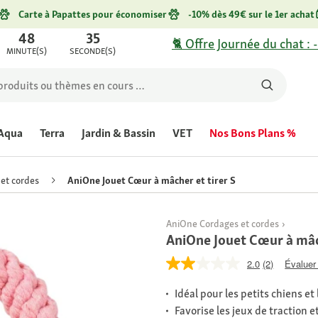
Carte à Papattes pour économiser
-10% dès 49€ sur le 1er achat
48
35
🐈 Offre Journée du chat : 
MINUTE(S)
SECONDE(S)
Aqua
Terra
Jardin & Bassin
VET
Nos Bons Plans %
et cordes
AniOne Jouet Cœur à mâcher et tirer S
AniOne Cordages et cordes
AniOne Jouet Cœur à mâch
2.0
(2)
Évaluer 
Idéal pour les petits chiens e
Favorise les jeux de traction e