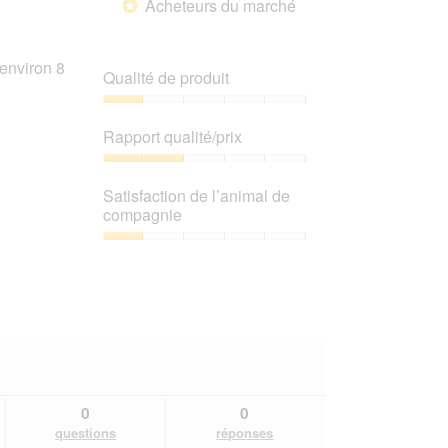
Acheteurs du marché
5
*
environ 8
Qualité de produit
Qualité
de
Rapport qualité/prix
produit,
1
Rapport
sur
qualité/prix,
Satisfaction de l’animal de
5
2
compagnie
sur
5
Satisfaction
de
l’animal
de
compagnie,
1
sur
5
0
0
questions
réponses