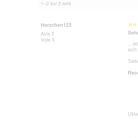
1–2 sur 2 avis
Herzchen123
★★
★★
2
Seh
Avis
1
sur
Vote
1
…lei
5
sich
étoile
Tradu
Rec
Utile