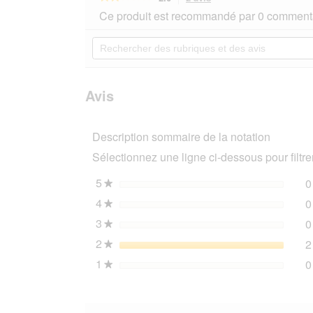
action
2
Ce produit est recommandé par 0 commenta
sur
vous
5
redirigera
Rechercher
étoiles.
vers
des
Lire
les
rubriques
les
avis.
et
avis
sur
des
Avis
AniOne
avis
Jouet
Cœur
Description sommaire de la notation
à
mâcher
Sélectionnez une ligne ci-dessous pour filtrer
et
tirer
S
5
étoiles
0
★
4
étoiles
0
★
3
étoiles
0
★
2
étoiles
2
★
1
étoiles
0
★