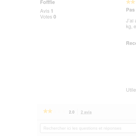
Fofffie
★★
★★
2
Pas 
Avis
1
sur
Votes
0
J’ai
5
kg, 
étoile
Rec
Utile
★★★★★
★★★★★
2.0
2 avis
Cette
action
2
sur
vous
Rechercher
5
redirigera
ici
étoiles.
vers
les