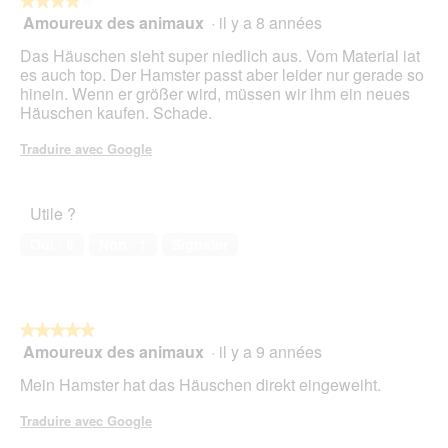
★★★★★
★★★★★
u
Amoureux des animaux
·
il y a 8 années
4
e
sur
.
Das Häuschen sieht super niedlich aus. Vom Material iat
5
es auch top. Der Hamster passt aber leider nur gerade so
étoiles.
hinein. Wenn er größer wird, müssen wir ihm ein neues
Häuschen kaufen. Schade.
Traduire avec Google
Utile ?
Oui ·
8
Non ·
1
Signaler
★★★★★
★★★★★
Amoureux des animaux
·
il y a 9 années
5
sur
Mein Hamster hat das Häuschen direkt eingeweiht.
5
étoiles.
Traduire avec Google