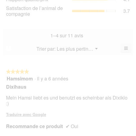
la
qua
La
Sat
Satisfaction de l’animal de
not
La
3.7
val
de
compagnie
mo
val
de
l’a
est
de
la
de
4
la
not
co
sur
not
mo
La
1–4 sur 11 avis
5.
mo
est
val
est
3.6
de
≡
Menu
Trier par:
Les plus pertinents
?
4.1
▼
sur
la
Cliq
sur
5.
not
sur
5.
le
mo
bou
est
suiv
★★★★★
★★★★★
3.7
pour
Hamsimom
·
il y a 6 années
5
mett
sur
sur
à
Dixihaus
5.
jour
5
le
étoiles.
Mein Hamsi liebt es und benutzt es scheinbar als Dixiklo
cont
ci-
:)
des
Traduire avec Google
Recommande ce produit
✔
Oui