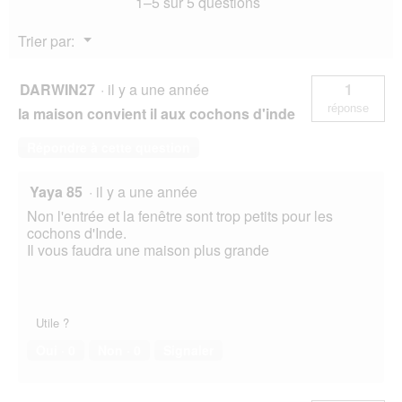
1–5 sur 5 questions
Menu
Trier par:
▼
DARWIN27
·
il y a une année
1
réponse
la maison convient il aux cochons d'inde
Répondre à cette question
Yaya 85
·
il y a une année
Non l'entrée et la fenêtre sont trop petits pour les
cochons d'Inde.
Il vous faudra une maison plus grande
Utile ?
Oui ·
0
Non ·
0
Signaler