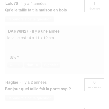
Lolo70
·
il y a 4 années
1
réponse
Qu’elle taille fait la maison en bois
Répondre à cette question
DARWIN27
·
il y a une année
la taille est 14 x 11 x 12 cm
Utile ?
Oui ·
0
Non ·
0
Signaler
Haglae
·
il y a 2 années
0
réponses
Bonjour quel taille fait la porte svp ?
Répondre à cette question