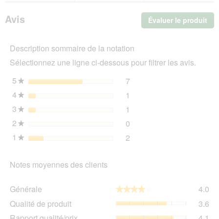
en
bois
Avis
Évaluer le produit
.
Peter
Cet
act
Description sommaire de la notation
ent
l'o
Sélectionnez une ligne ci-dessous pour filtrer les avis.
d'u
boî
5
étoiles
7
7 avis avec 5 étoiles.
Sélectionnez pour filtrer l
★
de
4
étoiles
1
dia
1 avis avec 4 étoiles.
Sélectionnez pour filtrer l
★
3
étoiles
1
1 avis avec 3 étoiles.
Sélectionnez pour filtrer l
★
2
étoiles
0
0 avis avec 2 étoiles.
Sélectionnez pour filtrer l
★
1
étoiles
2
2 avis avec 1 étoile.
Sélectionnez pour filtrer l
★
Notes moyennes des clients
Gén
Générale
4.0
★★★★★
★★★★★
La
Qua
Qualité de produit
3.6
val
de
de
Rap
Rapport qualité/prix
4.1
pro