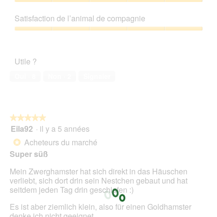
5
Rapport
a
t
sur
qualité/prix,
p
e
Satisfaction de l’animal de compagnie
5
5
h
a
sur
Satisfaction
o
c
5
de
t
t
l’animal
o
i
Utile ?
de
1
o
compagnie,
.
n
Oui ·
8
Non ·
2
Signaler
5
e
sur
n
5
t
r
★★★★★
★★★★★
a
Eila92
·
il y a 5 années
î
5
n
sur
Acheteurs du marché
*
e
5
Super süß
r
étoiles.
a
Mein Zwerghamster hat sich direkt in das Häuschen
l
verliebt, sich dort drin sein Nestchen gebaut und hat
'
seitdem jeden Tag drin geschlafen :)
o
u
Es ist aber ziemlich klein, also für einen Goldhamster
v
denke ich nicht geeignet.