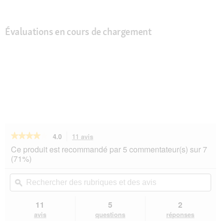
Évaluations en cours de chargement
★★★★★
★★★★★
4.0
11 avis
Cette
action
4
Ce produit est recommandé par 5 commentateur(s) sur 7
sur
vous
(71%)
5
redirigera
étoiles.
vers
Rechercher
Rec
Lire
les
des
ϙ
de
les
avis.
rubriques
rub
avis
sur
et
et
11
5
2
AniOne
des
de
avis
questions
réponses
Maison
avis
avi