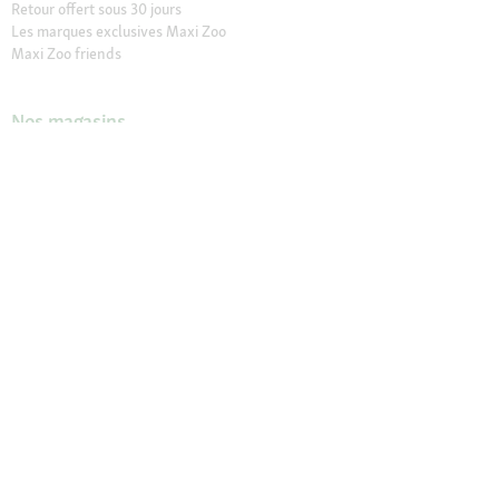
Retour offert sous 30 jours
Les marques exclusives Maxi Zoo
Maxi Zoo friends
Nos magasins
Trouver un magasin
Services dans nos magasins
Ouvertures
Contact
CGV Magasins
À propos de Maxi Zoo
Maxi Zoo France
Recrutement
Presse et actualités
Nos engagements
Compliance
Rappel produit
Déclaration sur l’accessibilité