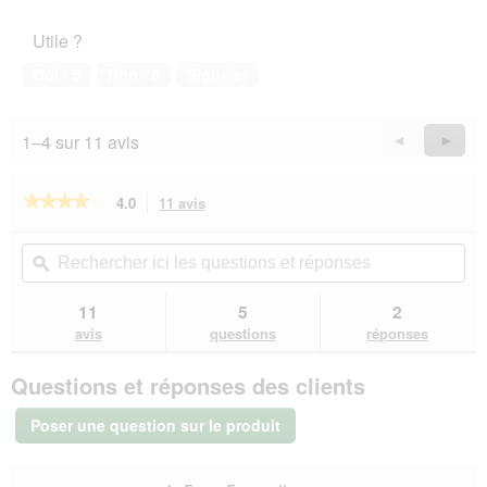
Utile ?
Oui ·
5
Non ·
0
Signaler
1–4 sur 11 avis
Précédent
◄
Suiva
►
Reviews
Revie
★★★★★
★★★★★
4.0
11 avis
Cette
action
4
sur
vous
Rechercher
Rec
5
redirigera
ici
ϙ
ici
étoiles.
vers
les
les
Lire
les
questions
que
11
5
2
les
avis.
et
et
avis
avis
questions
réponses
sur
réponses
rép
AniOne
Questions et réponses des clients
Maison
en
bois
Poser une question sur le produit
Peter