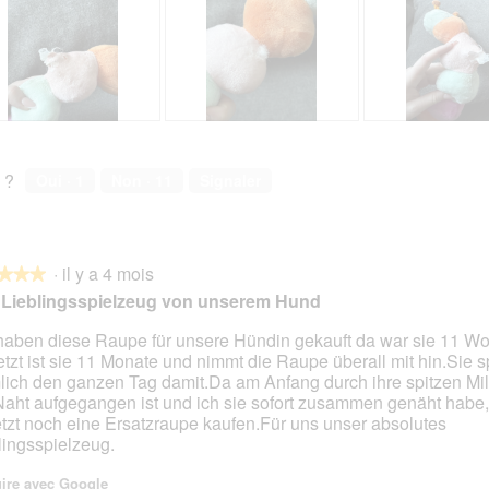
A
P
A
P
v
h
v
h
i
o
i
o
 ?
Oui ·
1
Non ·
11
Signaler
s
t
s
t
s
o
s
o
u
C
u
C
r
e
r
e
·
il y a 4 mois
l
t
l
t
★★★
★★★
a
t
a
t
 Lieblingsspielzeug von unserem Hund
p
e
p
e
h
a
h
a
haben diese Raupe für unsere Hündin gekauft da war sie 11 W
o
c
o
c
Jetzt ist sie 11 Monate und nimmt die Raupe überall mit hin.Sie sp
s.
t
t
t
t
lich den ganzen Tag damit.Da am Anfang durch ihre spitzen M
o
i
o
i
Naht aufgegangen ist und ich sie sofort zusammen genäht habe
2
o
3
o
jetzt noch eine Ersatzraupe kaufen.Für uns unser absolutes
.
n
.
n
lingsspielzeug.
e
e
n
n
ire avec Google