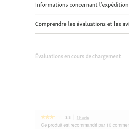
Informations concernant l’expédition
Comprendre les évaluations et les avi
Évaluations en cours de chargement
★★★★★
★★★★★
3.3
19 avis
Cette
action
3.3
Ce produit est recommandé par 10 comment
sur
vous