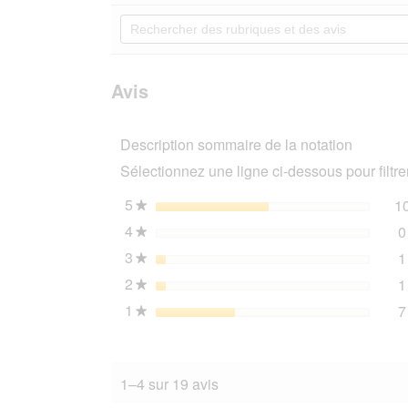
5
redirigera
Rechercher
étoiles.
vers
des
Lire
les
rubriques
les
avis.
et
avis
sur
des
Avis
AniOne
avis
peluche
Chenille
Description sommaire de la notation
Sélectionnez une ligne ci-dessous pour filtrer
5
étoiles
1
★
4
étoiles
0
★
3
étoiles
1
★
2
étoiles
1
★
1
étoiles
7
★
1–4 sur 19 avis