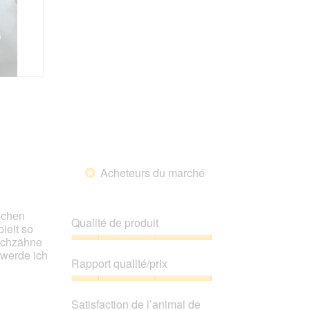
Acheteurs du marché
*
ochen
Qualité de produit
ielt so
ilchzähne
Qualité
,werde ich
de
Rapport qualité/prix
produit,
5
Rapport
sur
qualité/prix,
Satisfaction de l’animal de