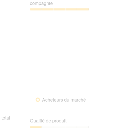
5
5
compagnie
sur
5
Satisfaction
de
l’animal
de
compagnie,
5
sur
5
Acheteurs du marché
*
total
Qualité de produit