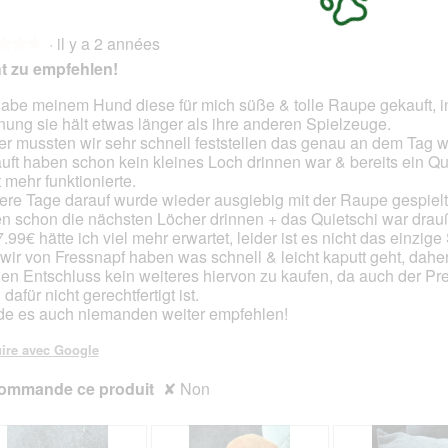
·
il y a 2 années
★★★
★★★
t zu empfehlen!
habe meinem Hund diese für mich süße & tolle Raupe gekauft, i
nung sie hält etwas länger als ihre anderen Spielzeuge.
s.
er mussten wir sehr schnell feststellen das genau an dem Tag w
uft haben schon kein kleines Loch drinnen war & bereits ein Qu
t mehr funktionierte.
ere Tage darauf wurde wieder ausgiebig mit der Raupe gespielt
n schon die nächsten Löcher drinnen + das Quietschi war drau
7.99€ hätte ich viel mehr erwartet, leider ist es nicht das einzig
wir von Fressnapf haben was schnell & leicht kaputt geht, dahe
den Entschluss kein weiteres hiervon zu kaufen, da auch der Pre
dafür nicht gerechtfertigt ist.
e es auch niemanden weiter empfehlen!
ire avec Google
ommande ce produit
✘
Non