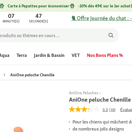
Carte à Papattes pour économiser
-10% dès 49€ sur le 1er achat
07
47
🐈 Offre Journée du chat : 
MINUTE(S)
SECONDE(S)
Aqua
Terra
Jardin & Bassin
VET
Nos Bons Plans %
AniOne peluche Chenille
AniOne Peluches
AniOne peluche Chenille
3.3
(19)
Évaluer
Pour les chiens qui mâchent
de nombreux jolis designs