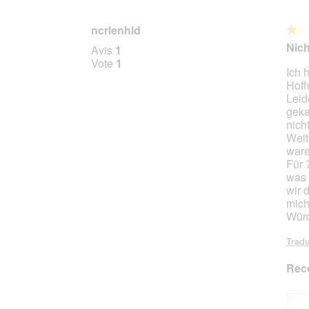
ncrlenhld
★★
★★
1
Nich
Avis
1
sur
Vote
1
Ich 
5
Hoff
étoile
Leid
geka
nich
Weit
ware
Für 
was 
wir 
mich 
Würd
Tradu
Rec