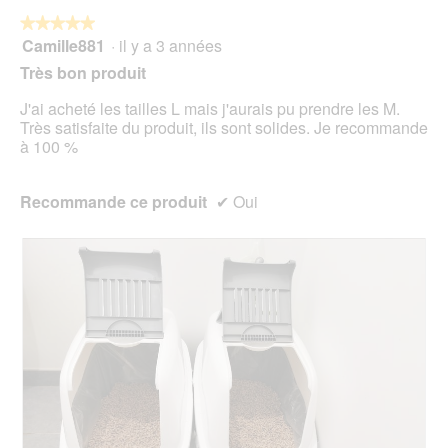
bou
est
suiv
★★★★★
★★★★★
3.8
pour
Camille881
·
il y a 3 années
5
mett
sur
sur
à
Très bon produit
5.
jour
5
le
étoiles.
J'ai acheté les tailles L mais j'aurais pu prendre les M.
cont
ci-
Très satisfaite du produit, ils sont solides. Je recommande
des
à 100 %
Recommande ce produit
✔
Oui