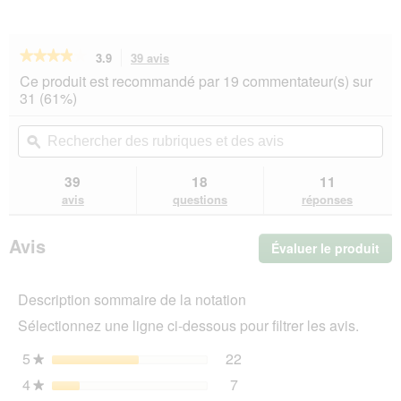
★★★★★
★★★★★
3.9
39 avis
Cette
action
3.9
Ce produit est recommandé par 19 commentateur(s) sur
sur
vous
31 (61%)
5
redirigera
étoiles.
vers
Rechercher
Rec
Lire
les
des
ϙ
de
les
avis.
rubriques
rub
avis
sur
et
et
39
18
11
AniOne
des
de
avis
questions
réponses
Sac
avis
avi
avec
cordon
Avis
Évaluer le produit
.
pour
toilettes
Cet
pour
act
chat
Description sommaire de la notation
ent
S
l'o
Sélectionnez une ligne ci-dessous pour filtrer les avis.
d'u
boî
5
étoiles
22
22 avis avec 5 étoiles.
Sélectionnez pour filtrer 
★
de
4
étoiles
7
dia
7 avis avec 4 étoiles.
Sélectionnez pour filtrer l
★