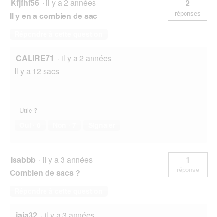
Kfjfhf56
·
il y a 2 années
2
réponses
Il y en a combien de sac
Répondre à cette question
CALIRE71
·
il y a 2 années
Il y a 12 sacs
Utile ?
Oui ·
0
Non ·
7
Signaler
Isabbb
·
il y a 3 années
1
réponse
Combien de sacs ?
Répondre à cette question
jaja32
·
il y a 3 années