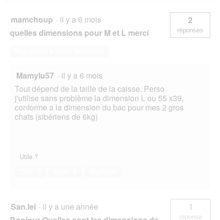
mamchoup
·
il y a 6 mois
2
réponses
quelles dimensions pour M et L merci
Répondre à cette question
Mamylu57
·
il y a 6 mois
Tout dépend de la taille de la caisse. Perso
j'utilise sans problème la dimension L ou 55 x39,
conforme a la dimension du bac pour mes 2 gros
chats (sibériens de 6kg)
Utile ?
Oui ·
0
Non ·
0
Signaler
San.lei
·
il y a une année
1
réponse
Bonjour Quelles sont les dimensions de