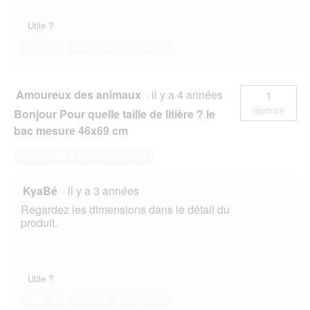
Utile ?
Oui ·
0
Non ·
0
Signaler
Amoureux des animaux
·
il y a 4 années
1
réponse
Bonjour Pour quelle taille de litière ? le
bac mesure 46x69 cm
Répondre à cette question
KyaBé
·
il y a 3 années
Regardez les dimensions dans le détail du
produit.
Utile ?
Oui ·
1
Non ·
0
Signaler