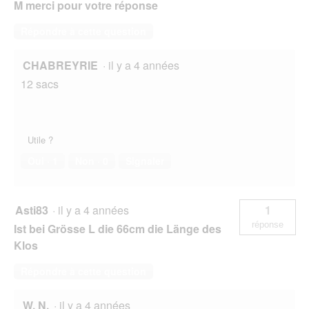
M merci pour votre réponse
Répondre à cette question
CHABREYRIE
·
il y a 4 années
12 sacs
Utile ?
Oui ·
1
Non ·
0
Signaler
Asti83
·
il y a 4 années
1
réponse
Ist bei Grösse L die 66cm die Länge des
Klos
Répondre à cette question
W. N.
·
il y a 4 années