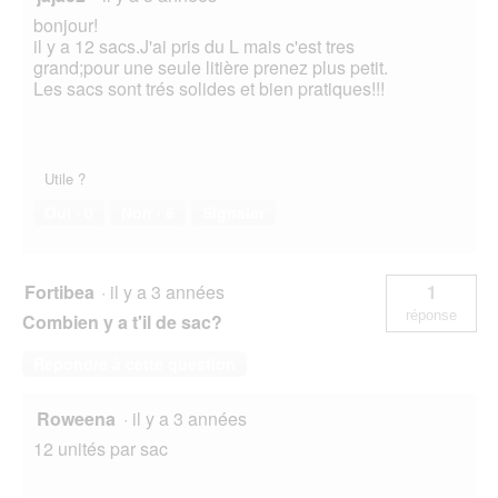
bonjour!
il y a 12 sacs.J'ai pris du L mais c'est tres
grand;pour une seule litière prenez plus petit.
Les sacs sont trés solides et bien pratiques!!!
Utile ?
Oui ·
0
Non ·
6
Signaler
Fortibea
·
il y a 3 années
1
réponse
Combien y a t'il de sac?
Répondre à cette question
Roweena
·
il y a 3 années
12 unités par sac