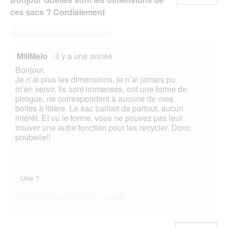
ces sacs ? Cordialement
Répondre à cette question
MiliMelo
·
il y a une année
Bonjour,
Je n’ai plus les dimensions, je n’ai jamais pu
m’en servir. Ils sont immenses, ont une forme de
pirogue, ne correspondent à aucune de mes
boîtes à litière. Le sac baillait de partout, aucun
intérêt. Et vu le forme, vous ne pouvez pas leur
trouver une autre fonction pour les recycler. Donc
poubelle!!
Utile ?
Oui ·
0
Non ·
7
Signaler