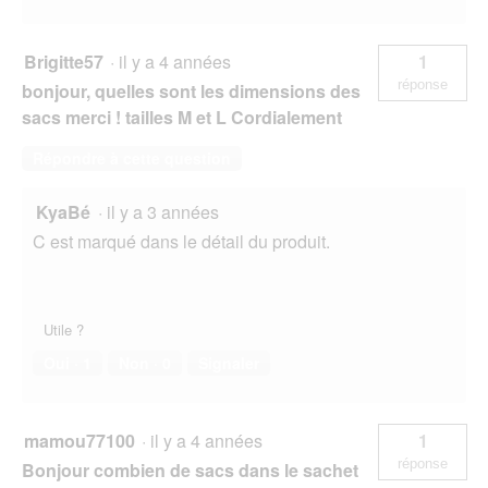
Brigitte57
·
il y a 4 années
1
réponse
bonjour, quelles sont les dimensions des
sacs merci ! tailles M et L Cordialement
Répondre à cette question
KyaBé
·
il y a 3 années
C est marqué dans le détail du produit.
Utile ?
Oui ·
1
Non ·
0
Signaler
mamou77100
·
il y a 4 années
1
réponse
Bonjour combien de sacs dans le sachet