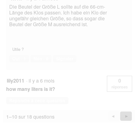
Die Beutel der Größe L sollte auf die 66-cm-
Länge des Klos passen. Ich habe ein Klo der
ungefähr gleichen Größe, so dass sogar die
Beutel der Größe M ausreichend ist.
Utile ?
Oui ·
1
Non ·
0
Signaler
lily2011
·
il y a 6 mois
0
réponses
how many liters is it?
Répondre à cette question
1–10 sur 18 questions
Précédent
◄
Suiva
►
Questions
Quest