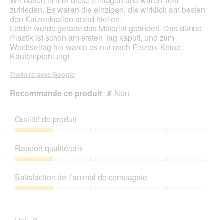
Wir hatten immer diese Einlagen und waren sehr
b
l
zufrieden. Es waren die einzigen, die wirklich am besten
o
'
den Katzenkrallen stand hielten.
î
o
Leider wurde gerade das Material geändert. Das dünne
t
u
Plastik ist schon am ersten Tag kaputt, und zum
e
v
Wechseltag hin waren es nur noch Fetzen. Keine
d
e
Kaufempfehlung!
e
r
d
t
Traduire avec Google
i
u
a
r
Recommande ce produit
✘
Non
l
e
o
d
g
'
Qualité de produit
u
u
e
n
Qualité
.
e
de
Rapport qualité/prix
b
produit,
o
1
Rapport
î
sur
qualité/prix,
Satisfaction de l’animal de compagnie
t
5
1
e
sur
Satisfaction
d
5
de
e
l’animal
d