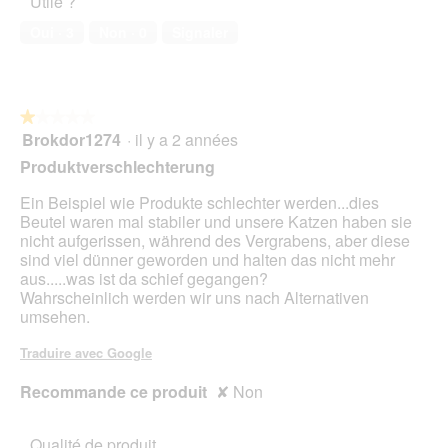
Utile ?
de
i
compagnie,
Oui ·
3
Non ·
0
Signaler
a
1
l
sur
o
5
g
u
★★★★★
★★★★★
e
Brokdor1274
·
il y a 2 années
1
.
sur
Produktverschlechterung
5
étoiles.
Ein Beispiel wie Produkte schlechter werden...dies
Beutel waren mal stabiler und unsere Katzen haben sie
nicht aufgerissen, während des Vergrabens, aber diese
sind viel dünner geworden und halten das nicht mehr
aus.....was ist da schief gegangen?
Wahrscheinlich werden wir uns nach Alternativen
umsehen.
Traduire avec Google
Recommande ce produit
✘
Non
Qualité de produit