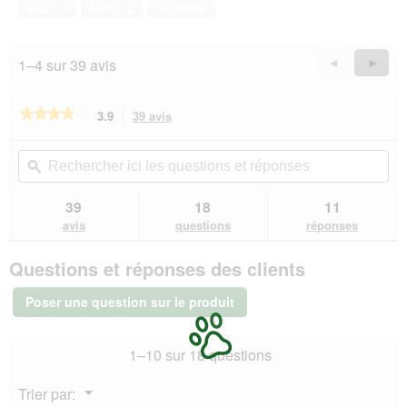
Oui ·
0
Non ·
2
Signaler
5
sur
5
1–4 sur 39 avis
Précédent
◄
Suiva
►
Reviews
Revie
★★★★★
★★★★★
3.9
39 avis
Cette
action
3.9
sur
vous
Rechercher
Rec
5
redirigera
ici
ϙ
ici
étoiles.
vers
les
les
Lire
les
questions
que
39
18
11
les
avis.
et
et
avis
avis
questions
réponses
sur
réponses
rép
AniOne
Questions et réponses des clients
Sac
avec
cordon
Poser une question sur le produit
pour
toilettes
pour
1–10 sur 18 questions
chat
S
Menu
Trier par:
▼