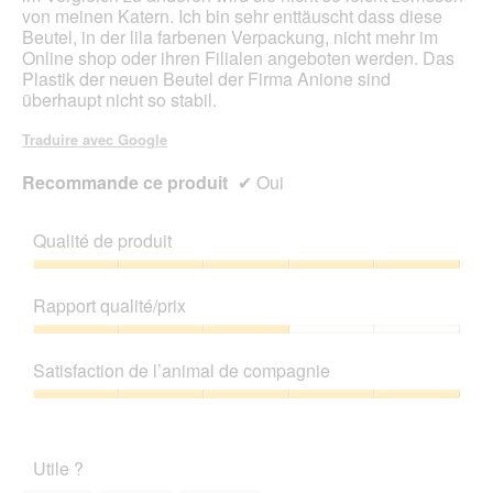
von meinen Katern. Ich bin sehr enttäuscht dass diese
Beutel, in der lila farbenen Verpackung, nicht mehr im
Online shop oder ihren Filialen angeboten werden. Das
Plastik der neuen Beutel der Firma Anione sind
überhaupt nicht so stabil.
Traduire avec Google
Recommande ce produit
✔
Oui
Qualité de produit
Qualité
de
Rapport qualité/prix
produit,
5
Rapport
sur
qualité/prix,
Satisfaction de l’animal de compagnie
5
3
sur
Satisfaction
5
de
l’animal
Utile ?
de
compagnie,