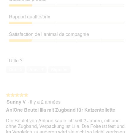
Qualité
de
Rapport qualité/prix
produit,
1
Rapport
sur
qualité/prix,
Satisfaction de l’animal de compagnie
5
1
sur
Satisfaction
5
de
l’animal
Utile ?
de
compagnie,
Oui ·
9
Non ·
7
Signaler
1
sur
5
★★★★★
★★★★★
Sunny V
·
il y a 2 années
5
sur
AniOne Beutel lila mit Zugband für Katzentoilette
5
étoiles.
Die Beutel von Anione kaufe ich seit 2 Jahren, mit und
ohne Zugband, Verpackung ist Lila. Die Folie ist fest und
im Vergleich zu anderen wird sie nicht so leicht zerrissen