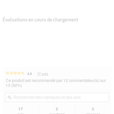
Évaluations en cours de chargement
★★★★★
★★★★★
4.8
17 avis
Cette
action
4.8
Ce produit est recommandé par 12 commentateur(s) sur
sur
vous
13 (92%)
5
redirigera
étoiles.
vers
Rechercher
Rec
Lire
les
des
ϙ
de
les
avis.
rubriques
rub
avis
sur
et
et
17
5
2
AniOne
des
de
avis
questions
réponses