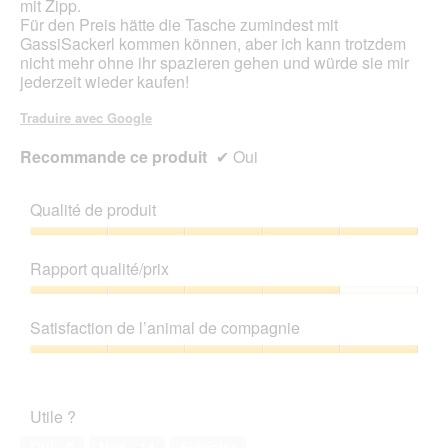
mit Zipp.
l
e
Für den Preis hätte die Tasche zumindest mit
o
d
GassiSackerl kommen können, aber ich kann trotzdem
g
'
nicht mehr ohne ihr spazieren gehen und würde sie mir
u
u
jederzeit wieder kaufen!
e
n
.
e
Traduire avec Google
b
o
Recommande ce produit
✔
Oui
î
t
e
Qualité de produit
d
e
Qualité
d
de
Rapport qualité/prix
i
produit,
a
5
Rapport
l
sur
qualité/prix,
Satisfaction de l’animal de compagnie
o
5
4
g
sur
Satisfaction
u
5
de
e
l’animal
.
Utile ?
de
compagnie,
Oui ·
0
Non ·
14
Signaler