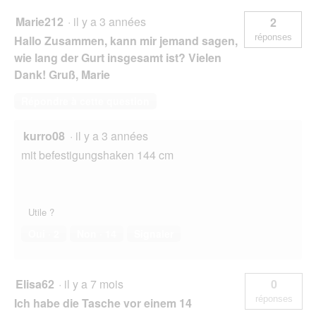
Marie212
·
il y a 3 années
2
réponses
Hallo Zusammen, kann mir jemand sagen,
wie lang der Gurt insgesamt ist? Vielen
Dank! Gruß, Marie
Répondre à cette question
kurro08
·
il y a 3 années
mit befestigungshaken 144 cm
Utile ?
Oui ·
2
Non ·
14
Signaler
Elisa62
·
il y a 7 mois
0
réponses
Ich habe die Tasche vor einem 14