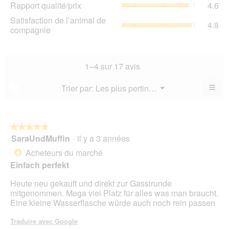
Rap
Rapport qualité/prix
4.6
pro
la
qua
La
Sat
Satisfaction de l’animal de
not
La
4.8
val
de
compagnie
mo
val
de
l’a
est
de
la
de
4.8
la
not
co
sur
not
mo
La
1–4 sur 17 avis
5.
mo
est
val
est
4.8
de
≡
Menu
Trier par:
Les plus pertinents
?
4.6
▼
sur
la
Cliq
sur
5.
not
sur
5.
le
mo
bou
est
suiv
★★★★★
★★★★★
4.8
pour
SaraUndMuffin
·
il y a 3 années
5
mett
sur
sur
à
Acheteurs du marché
5.
*
jour
5
le
Einfach perfekt
étoiles.
cont
ci-
Heute neu gekauft und direkt zur Gassirunde
des
mitgenommen. Mega viel Platz für alles was man braucht.
Eine kleine Wasserflasche würde auch noch rein passen
Traduire avec Google