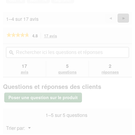
5
sur
5
1–4 sur 17 avis
Précédent
◄
Suiva
►
Reviews
Revie
★★★★★
★★★★★
4.8
17 avis
Cette
action
4.8
sur
vous
Rechercher
Rec
5
redirigera
ici
ϙ
ici
étoiles.
vers
les
les
Lire
les
questions
que
17
5
2
les
avis.
et
et
avis
avis
questions
réponses
sur
réponses
rép
AniOne
Questions et réponses des clients
Sac
de
promenade
Poser une question sur le produit
vert
pâle
1–5 sur 5 questions
Menu
Trier par:
▼