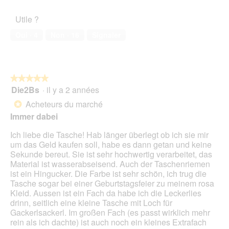
5
o
de
t
t
t
u
l’animal
o
i
e
Utile ?
v
de
3
o
d
e
compagnie,
.
n
Oui ·
4
Non ·
16
Signaler
e
r
5
e
d
t
sur
n
i
u
5
t
a
r
r
l
e
★★★★★
★★★★★
a
o
d
Die2Bs
·
il y a 2 années
î
5
g
'
n
sur
Acheteurs du marché
u
*
u
e
5
e
Immer dabei
n
r
étoiles.
.
e
a
Ich liebe die Tasche! Hab länger überlegt ob ich sie mir
b
l
um das Geld kaufen soll, habe es dann getan und keine
o
'
Sekunde bereut. Sie ist sehr hochwertig verarbeitet, das
î
o
Material ist wasserabseisend. Auch der Taschenriemen
t
u
ist ein Hingucker. Die Farbe ist sehr schön, ich trug die
e
v
Tasche sogar bei einer Geburtstagsfeier zu meinem rosa
d
e
Kleid. Aussen ist ein Fach da habe ich die Leckerlies
e
r
drinn, seitlich eine kleine Tasche mit Loch für
d
t
Gackerlsackerl. Im großen Fach (es passt wirklich mehr
i
u
rein als ich dachte) ist auch noch ein kleines Extrafach
a
r