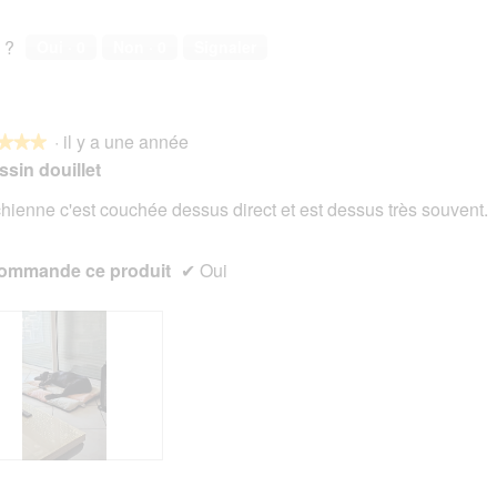
 ?
Oui ·
0
Non ·
0
Signaler
·
il y a une année
★★★
★★★
sin douillet
hienne c'est couchée dessus direct et est dessus très souvent.
s.
ommande ce produit
✔
Oui