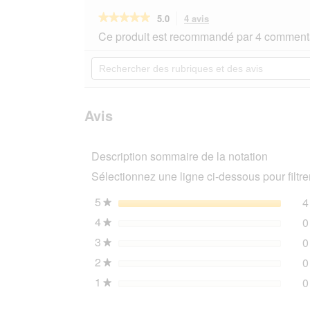
★★★★★
★★★★★
5.0
4 avis
Cette
action
5
Ce produit est recommandé par 4 commenta
sur
vous
5
redirigera
Rechercher
étoiles.
vers
des
Lire
les
rubriques
les
avis.
et
avis
sur
des
Avis
AniOne
avis
Tapis
L
Description sommaire de la notation
Sélectionnez une ligne ci-dessous pour filtrer
5
étoiles
4
★
4
étoiles
0
★
3
étoiles
0
★
2
étoiles
0
★
1
étoiles
0
★