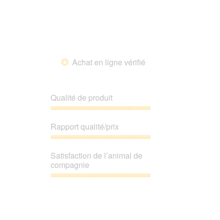
5
sur
5
Achat en ligne vérifié
*
Qualité de produit
Qualité
de
Rapport qualité/prix
produit,
5
Rapport
sur
qualité/prix,
Satisfaction de l’animal de
5
5
compagnie
sur
5
Satisfaction
de
l’animal
de
compagnie,