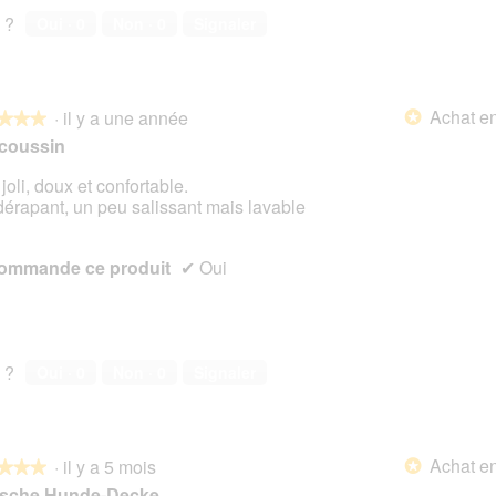
 ?
Oui ·
0
Non ·
0
Signaler
Achat en
·
il y a une année
*
★★★
★★★
 coussin
joli, doux et confortable.
dérapant, un peu salissant mais lavable
s.
ommande ce produit
✔
Oui
 ?
Oui ·
0
Non ·
0
Signaler
Achat en
·
il y a 5 mois
*
★★★
★★★
sche Hunde-Decke