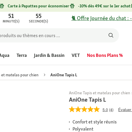
Carte à Papattes pour économiser
-10% dès 49€ sur le 1er achat
51
55
🐈 Offre Journée du chat : 
MINUTE(S)
SECONDE(S)
Aqua
Terra
Jardin & Bassin
VET
Nos Bons Plans %
 et matelas pour chien
AniOne Tapis L
AniOne Tapis et matelas pour chien
AniOne Tapis L
5.0
(4)
Évaluer 
Confort et style réunis
Polyvalent