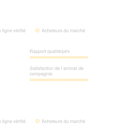
5
sur
5
 ligne vérifié
Acheteurs du marché
*
Rapport qualité/prix
Rapport
qualité/prix,
Satisfaction de l’animal de
5
compagnie
sur
5
Satisfaction
de
l’animal
de
compagnie,
5
sur
 ligne vérifié
Acheteurs du marché
5
*