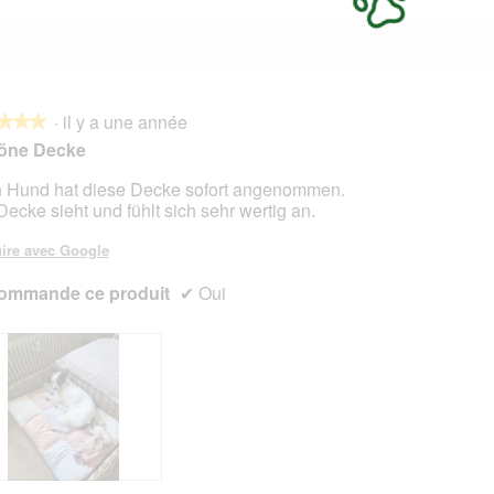
·
il y a une année
★★★
★★★
öne Decke
 Hund hat diese Decke sofort angenommen.
Decke sieht und fühlt sich sehr wertig an.
s.
ire avec Google
ommande ce produit
✔
Oui