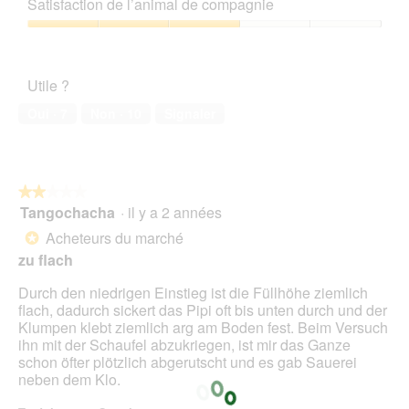
Satisfaction de l’animal de compagnie
5
3
sur
Satisfaction
5
de
l’animal
Utile ?
de
compagnie,
Oui ·
7
Non ·
10
Signaler
3
sur
5
★★★★★
★★★★★
Tangochacha
·
il y a 2 années
2
sur
Acheteurs du marché
*
5
zu flach
étoiles.
Durch den niedrigen Einstieg ist die Füllhöhe ziemlich
flach, dadurch sickert das Pipi oft bis unten durch und der
Klumpen klebt ziemlich arg am Boden fest. Beim Versuch
ihn mit der Schaufel abzukriegen, ist mir das Ganze
schon öfter plötzlich abgerutscht und es gab Sauerei
neben dem Klo.