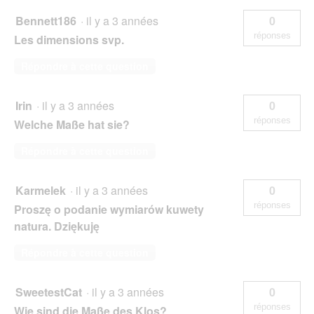
Bennett186
·
il y a 3 années
0
réponses
Les dimensions svp.
Répondre à cette question
Irin
·
il y a 3 années
0
réponses
Welche Maße hat sie?
Répondre à cette question
Karmelek
·
il y a 3 années
0
réponses
Proszę o podanie wymiarów kuwety
natura. Dziękuję
Répondre à cette question
SweetestCat
·
il y a 3 années
0
réponses
Wie sind die Maße des Klos?