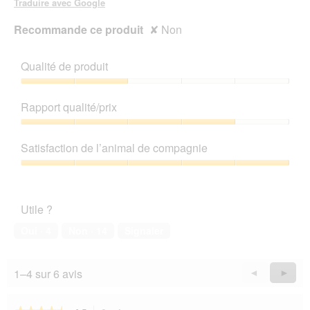
Traduire avec Google
Recommande ce produit
✘
Non
Qualité de produit
Qualité
de
Rapport qualité/prix
produit,
2
Rapport
sur
qualité/prix,
Satisfaction de l’animal de compagnie
5
4
sur
Satisfaction
5
de
l’animal
Utile ?
de
compagnie,
Oui ·
4
Non ·
14
Signaler
5
sur
5
1–4 sur 6 avis
Précédent
◄
Suiva
►
Reviews
Revie