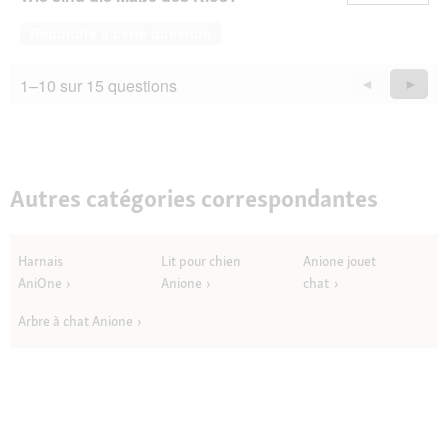
Répondre à cette question
1–10 sur 15 questions
Précédent
◄
Suiva
►
Questions
Quest
Autres catégories correspondantes
Harnais
Lit pour chien
Anione jouet
AniOne
Anione
chat
Arbre à chat Anione