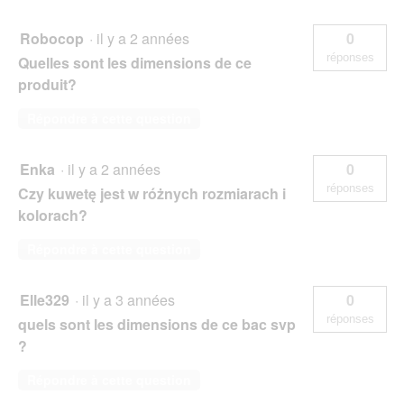
Robocop
·
il y a 2 années
0
réponses
Quelles sont les dimensions de ce
produit?
Répondre à cette question
Enka
·
il y a 2 années
0
réponses
Czy kuwetę jest w różnych rozmiarach i
kolorach?
Répondre à cette question
Elle329
·
il y a 3 années
0
réponses
quels sont les dimensions de ce bac svp
?
Répondre à cette question