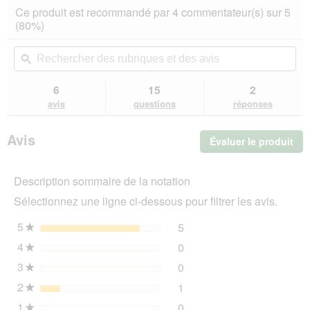
action
4.5
Ce produit est recommandé par 4 commentateur(s) sur 5
sur
vous
(80%)
5
redirigera
étoiles.
vers
Rechercher
Rec
Lire
les
des
ϙ
de
les
avis.
rubriques
rub
avis
sur
et
et
6
15
2
AniOne
des
de
avis
questions
réponses
Toilettes
avis
avi
ouvertes
beige
Avis
Évaluer le produit
.
Cet
act
Description sommaire de la notation
ent
l'o
Sélectionnez une ligne ci-dessous pour filtrer les avis.
d'u
boî
5
étoiles
5
5 avis avec 5 étoiles.
Sélectionnez pour filtrer l
★
de
4
étoiles
0
dia
0 avis avec 4 étoiles.
Sélectionnez pour filtrer l
★
3
étoiles
0
0 avis avec 3 étoiles.
Sélectionnez pour filtrer l
★
2
étoiles
1
1 avis avec 2 étoiles.
Sélectionnez pour filtrer l
★
1
étoiles
0
0 avis avec 1 étoile.
Sélectionnez pour filtrer l
★