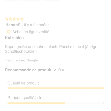
★★★★★
★★★★★
HananS
·
il y a 2 années
5
sur
Achat en ligne vérifié
*
5
Katzenklo
étoiles.
Super große und sehr einfach. Passt meine 4 jährige
Schottisch Katzen
Traduire avec Google
Recommande ce produit
✔
Oui
Qualité de produit
Qualité
de
Rapport qualité/prix
produit,
5
Rapport
sur
qualité/prix,