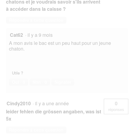
chatons et je voudrais savoir s'ils arrivent
à accéder dans la caisse ?
Répondre à cette question
Cat62
·
il y a 9 mois
A mon avis le bac est un peu haut pour un jeune
chaton.
Utile ?
Oui ·
0
Non ·
0
Signaler
Cindy2010
·
il y a une année
0
réponses
leider fehlen die grössen angaben, was ist
5x
Répondre à cette question