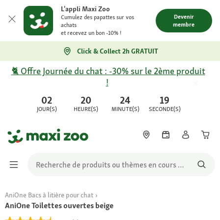
L'appli Maxi Zoo
Devenir
Cumulez des papattes sur vos
membre
achats
et recevez un bon -10% !
Click & Collect 2h GRATUIT
🐈 Offre Journée du chat : -30% sur le 2ème produit
!
02
20
24
19
JOUR(S)
HEURE(S)
MINUTE(S)
SECONDE(S)
AniOne Bacs à litière pour chat
AniOne Toilettes ouvertes beige