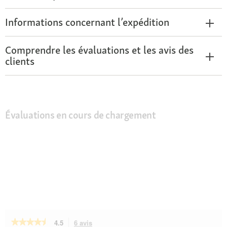
Informations concernant l’expédition
Comprendre les évaluations et les avis des
clients
Évaluations en cours de chargement
★★★★★
★★★★★
4.5
6 avis
Cette