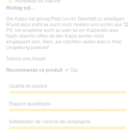
Acheteurs du marché
*
jour
5
le
Richtig toll…
étoiles.
cont
ci-
Die Katze hat genug Pfalz um ihr Geschäft zu erledigen
des
🤭und dazu sieht es auch noch modern und schön aus 🥰
PS: ich empfehle euch so oder so ein Katzenklo was
Nach obenhin offen ist den Katze wollen nicht
eingesperrt sein, Nein, sie möchten sehen was in ihrer
Umgebung passiert!
Traduire avec Google
Recommande ce produit
✔
Oui
Qualité de produit
Qualité
de
Rapport qualité/prix
produit,
5
Rapport
sur
qualité/prix,
Satisfaction de l’animal de compagnie
5
5
sur
Satisfaction