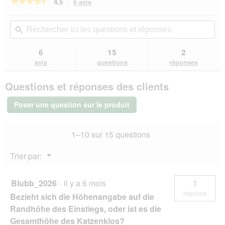
★★★★★
★★★★★
4.5
6 avis
Cette
action
4.5
sur
vous
Rechercher
Rec
5
redirigera
ici
ϙ
ici
étoiles.
vers
les
les
Lire
les
questions
que
6
15
2
les
avis.
et
et
avis
avis
questions
réponses
sur
réponses
rép
AniOne
Questions et réponses des clients
Toilettes
ouvertes
beige
Poser une question sur le produit
1–10 sur 15 questions
Menu
Trier par:
▼
Blubb_2026
·
il y a 6 mois
1
réponse
Bezieht sich die Höhenangabe auf die
Randhöhe des Einstiegs, oder ist es die
Gesamthöhe des Katzenklos?