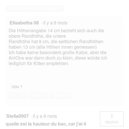
Répondre à cette question
Elisabetha 08
·
il y a 6 mois
Die Höhenangabe 14 cm bezieht sich auch die
obere Randhöhe, die untere
Randhöhe hat 8 cm, die seitlichen Randhöhen
haben 13 cm (alle Höhen innen gemessen)
Ich habe keine besonders große Katze, aber die
AniOne war dann doch zu klein, diese würde ich
lediglich für Kitten empfehlen.
Utile ?
Oui ·
1
Non ·
0
Signaler
Stella0907
·
il y a 9 mois
1
réponse
quelle est la hauteur du bac, car j'ai 4