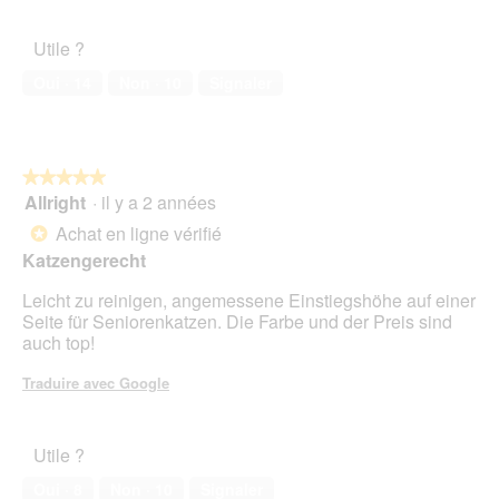
5
de
l’animal
Utile ?
de
compagnie,
Oui ·
14
Non ·
10
Signaler
5
sur
5
★★★★★
★★★★★
Allright
·
il y a 2 années
5
sur
Achat en ligne vérifié
*
5
Katzengerecht
étoiles.
Leicht zu reinigen, angemessene Einstiegshöhe auf einer
Seite für Seniorenkatzen. Die Farbe und der Preis sind
auch top!
Traduire avec Google
Utile ?
Oui ·
8
Non ·
10
Signaler