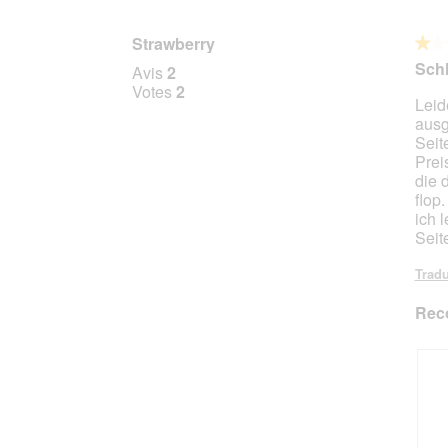
Strawberry
★★
★★
1
Schl
Avis
2
sur
Votes
2
Leide
5
ausg
étoile
Seit
Prei
die 
flop
ich 
Seit
Tradu
Rec