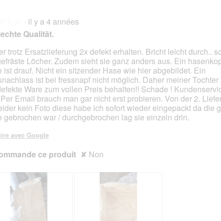
·
il y a 4 années
★★★
★★★
echte Qualität.
r trotz Ersatzlieferung 2x defekt erhalten. Bricht leicht durch.. s
efräste Löcher. Zudem sieht sie ganz anders aus. Ein hasenkop
s.
e ist drauf. Nicht ein sitzender Hase wie hier abgebildet. Ein
snachlass ist bei fressnapf nicht möglich. Daher meiner Tochter 
defekte Ware zum vollen Preis behalten!! Schade ! Kundenservi
. Per Email brauch man gar nicht erst probieren. Von der 2. Lief
leider kein Foto diese habe ich sofort wieder eingepackt da die 
e gebrochen war / durchgebrochen lag sie einzeln drin.
ire avec Google
ommande ce produit
✘
Non