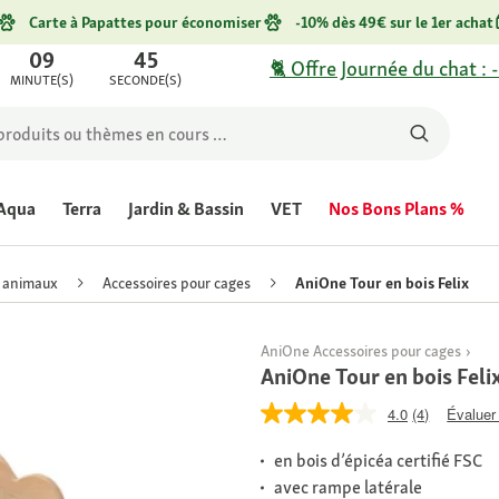
Carte à Papattes pour économiser
-10% dès 49€ sur le 1er achat
09
45
🐈 Offre Journée du chat : 
MINUTE(S)
SECONDE(S)
Aqua
Terra
Jardin & Bassin
VET
Nos Bons Plans %
s animaux
Accessoires pour cages
AniOne Tour en bois Felix
AniOne Accessoires pour cages
AniOne Tour en bois Feli
4.0
(4)
Évaluer 
en bois d’épicéa certifié FSC
avec rampe latérale