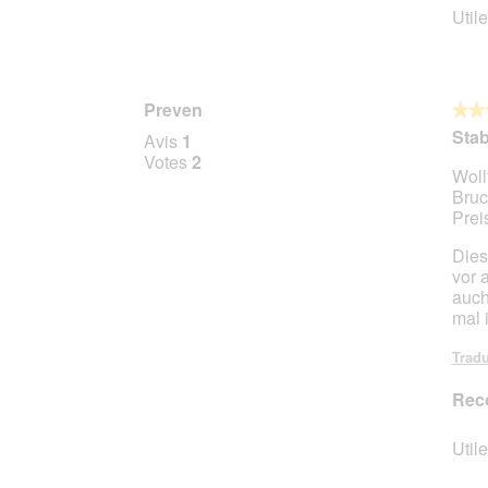
n
Utile
e
r
a
l
Preven
★★
★★
'
5
Stab
o
Avis
1
sur
u
Votes
2
Woll
5
v
Bruc
étoile
e
Prei
r
t
Dies
u
vor 
r
auch
e
mal 
d
'
Tradu
u
n
Rec
e
b
Utile
o
î