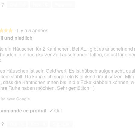
n
 ?
Oui ·
10
Non ·
0
Signaler
e
r
a
l
·
il y a 5 années
★★★
★★★
'
il und niedlich
o
u
te ein Häuschen für 2 Kaninchen. Bei A.... gibt es anscheinend 
v
hbuden, die nach kurzer Zeit auseinander fallen, selbst für ein
s.
e
s.
r
t
es Häuschen ist sein Geld wert! Es ist hübsch aufgemacht, quali
u
allem stabil! Da kann sich sogar ein Kleinkind drauf setzen. Mir g
r
, dass die Kaninchen innen bis in die Ecke krabbeln können, w
e
ihre Ruhe haben möchten. Sehr gemütlich =)
d
'
ire avec Google
u
n
ommande ce produit
✔
Oui
e
b
 ?
Oui ·
2
Non ·
0
Signaler
o
î