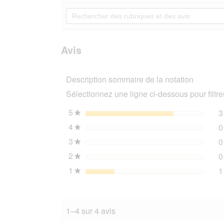
5
redirigera
Rechercher
étoiles.
vers
des
Lire
les
rubriques
les
avis.
et
avis
sur
des
Avis
AniOne
avis
Tour
en
Description sommaire de la notation
bois
Felix
Sélectionnez une ligne ci-dessous pour filtrer
5
étoiles
3
★
4
étoiles
0
★
3
étoiles
0
★
2
étoiles
0
★
1
étoiles
1
★
1–4 sur 4 avis