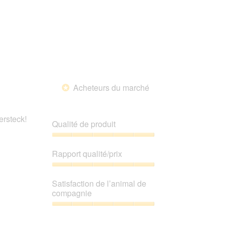
Acheteurs du marché
*
ersteck!
Qualité de produit
Qualité
de
Rapport qualité/prix
produit,
5
Rapport
sur
qualité/prix,
Satisfaction de l’animal de
5
5
compagnie
sur
5
Satisfaction
de