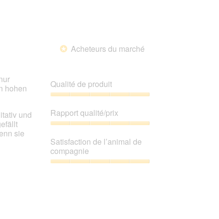
l’animal
de
compagnie,
5
sur
Acheteurs du marché
5
*
nur
Qualité de produit
en hohen
Qualité
de
Rapport qualité/prix
tativ und
produit,
efällt
5
Rapport
enn sie
sur
qualité/prix,
Satisfaction de l’animal de
5
5
compagnie
sur
5
Satisfaction
de
l’animal
de
compagnie,
5