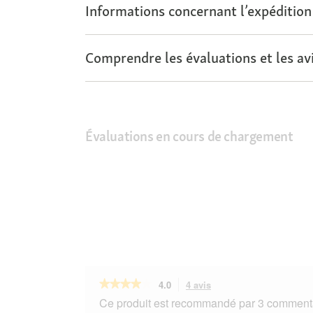
Informations concernant l’expédition
Comprendre les évaluations et les avi
Évaluations en cours de chargement
★★★★★
★★★★★
4.0
4 avis
Cette
action
4
Ce produit est recommandé par 3 commenta
sur
vous