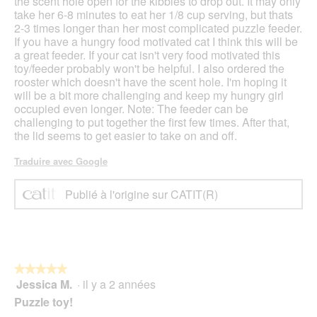
the scent hole open for the kibbles to drop out. It may only
take her 6-8 minutes to eat her 1/8 cup serving, but thats
2-3 times longer than her most complicated puzzle feeder.
If you have a hungry food motivated cat I think this will be
a great feeder. If your cat isn't very food motivated this
toy/feeder probably won't be helpful. I also ordered the
rooster which doesn't have the scent hole. I'm hoping it
will be a bit more challenging and keep my hungry girl
occupied even longer. Note: The feeder can be
challenging to put together the first few times. After that,
the lid seems to get easier to take on and off.
Traduire avec Google
Publié à l'origine sur CATIT(R)
★★★★★
★★★★★
Jessica M.
·
il y a 2 années
5
sur
Puzzle toy!
5