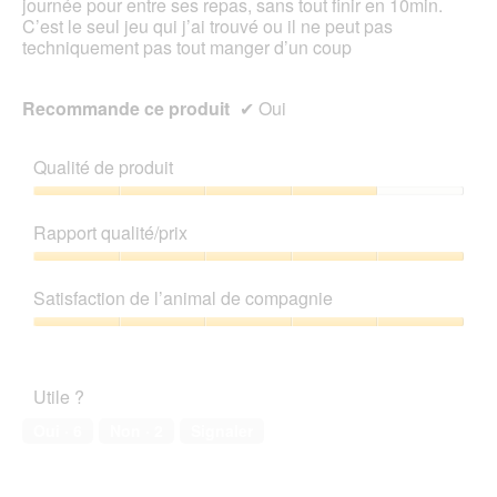
journée pour entre ses repas, sans tout finir en 10min.
C’est le seul jeu qui j’ai trouvé ou il ne peut pas
techniquement pas tout manger d’un coup
Recommande ce produit
✔
Oui
Qualité de produit
Qualité
de
Rapport qualité/prix
produit,
4
Rapport
sur
qualité/prix,
Satisfaction de l’animal de compagnie
5
5
sur
Satisfaction
5
de
l’animal
Utile ?
de
compagnie,
Oui ·
6
Non ·
2
Signaler
5
sur
5