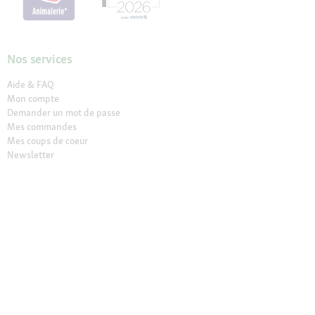
Nos services
Aide & FAQ
Mon compte
Demander un mot de passe
Mes commandes
Mes coups de coeur
Newsletter
L'appli Maxi Zoo
Maxi Zoo Vet
Résilier le contrat
Vos avantages
Retrait en Click & Collect
Service client gratuit
Paiement sécurisé (SSL)
Retour offert sous 30 jours