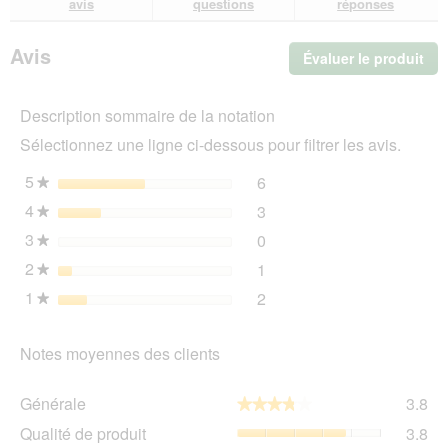
avis
questions
réponses
Distributeur
avis
avi
de
friandises
Avis
Évaluer le produit
.
PIXI
Souris
Cet
act
Description sommaire de la notation
ent
l'o
Sélectionnez une ligne ci-dessous pour filtrer les avis.
d'u
boî
5
étoiles
6
6 avis avec 5 étoiles.
Sélectionnez pour filtrer l
★
de
4
étoiles
3
dia
3 avis avec 4 étoiles.
Sélectionnez pour filtrer l
★
3
étoiles
0
0 avis avec 3 étoiles.
Sélectionnez pour filtrer l
★
2
étoiles
1
1 avis avec 2 étoiles.
Sélectionnez pour filtrer l
★
1
étoiles
2
2 avis avec 1 étoile.
Sélectionnez pour filtrer l
★
Notes moyennes des clients
Gén
Générale
3.8
★★★★★
★★★★★
La
Qua
Qualité de produit
3.8
val
de