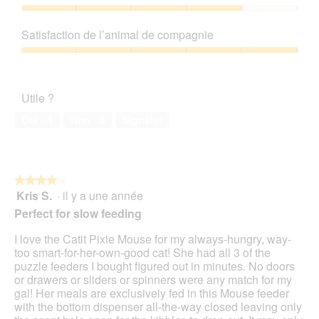
produit,
5
Rapport
sur
qualité/prix,
Satisfaction de l’animal de compagnie
5
4
sur
Satisfaction
5
de
l’animal
Utile ?
de
compagnie,
Oui ·
4
Non ·
0
Signaler
5
sur
5
★★★★★
★★★★★
Kris S.
·
il y a une année
4
sur
Perfect for slow feeding
5
étoiles.
I love the Catit Pixie Mouse for my always-hungry, way-
too smart-for-her-own-good cat! She had all 3 of the
puzzle feeders I bought figured out in minutes. No doors
or drawers or sliders or spinners were any match for my
gal! Her meals are exclusively fed in this Mouse feeder
with the bottom dispenser all-the-way closed leaving only