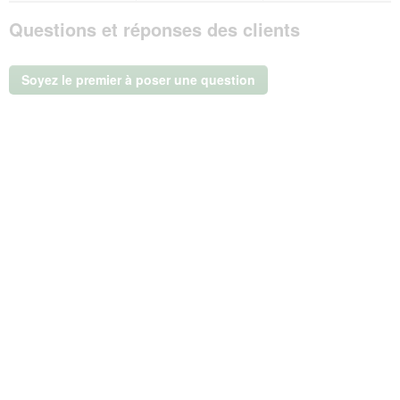
Catit
Questions et réponses des clients
Distributeur
de
friandises
PIXI
Soyez le premier à poser une question
Souris