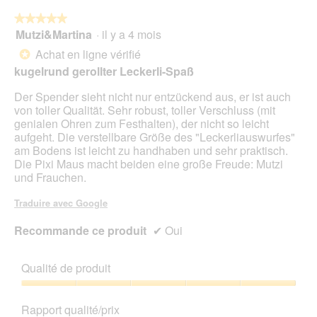
★★★★★
★★★★★
Mutzi&Martina
·
il y a 4 mois
5
sur
Achat en ligne vérifié
*
5
kugelrund gerollter Leckerli-Spaß
étoiles.
Der Spender sieht nicht nur entzückend aus, er ist auch
von toller Qualität. Sehr robust, toller Verschluss (mit
genialen Ohren zum Festhalten), der nicht so leicht
aufgeht. Die verstellbare Größe des "Leckerliauswurfes"
am Bodens ist leicht zu handhaben und sehr praktisch.
Die Pixi Maus macht beiden eine große Freude: Mutzi
und Frauchen.
Traduire avec Google
Recommande ce produit
✔
Oui
Qualité de produit
Qualité
de
Rapport qualité/prix