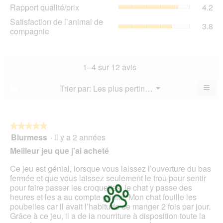
de
Rap
Rapport qualité/prix
4.2
pro
la
qua
La
Sat
Satisfaction de l’animal de
not
La
3.8
val
de
compagnie
mo
val
de
l’a
est
de
la
de
3.8
la
not
co
sur
not
mo
La
1–4 sur 12 avis
5.
mo
est
val
est
3.8
de
≡
Menu
Trier par:
Les plus pertinents
?
4.2
▼
sur
la
Cliq
sur
5.
not
sur
5.
le
mo
bou
est
suiv
★★★★★
★★★★★
3.8
pour
Blurmess
·
il y a 2 années
5
mett
sur
sur
à
Meilleur jeu que j’ai acheté
5.
jour
5
le
étoiles.
Ce jeu est génial, lorsque vous laissez l’ouverture du bas
cont
ci-
fermée et que vous laissez seulement le trou pour sentir
des
pour faire passer les croquettes, le chat y passe des
heures et les a au compte goutte. Mon chat fouille les
poubelles car il avait l’habitude de manger 2 fois par jour.
Grâce à ce jeu, il a de la nourriture à disposition toute la