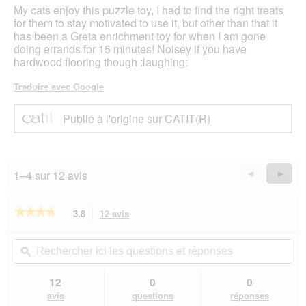
étoiles.
My cats enjoy this puzzle toy, I had to find the right treats
for them to stay motivated to use it, but other than that it
has been a Greta enrichment toy for when I am gone
doing errands for 15 minutes! Noisey if you have
hardwood flooring though :laughing:
Traduire avec Google
Publié à l'origine sur CATIT(R)
1–4 sur 12 avis
Précédent
◄
Suiva
►
Reviews
Revie
★★★★★
★★★★★
3.8
12 avis
Cette
action
3.8
sur
vous
Rechercher
Rec
5
redirigera
ici
ϙ
ici
étoiles.
vers
les
les
Lire
les
questions
que
12
0
0
les
avis.
et
et
avis
avis
questions
réponses
sur
réponses
rép