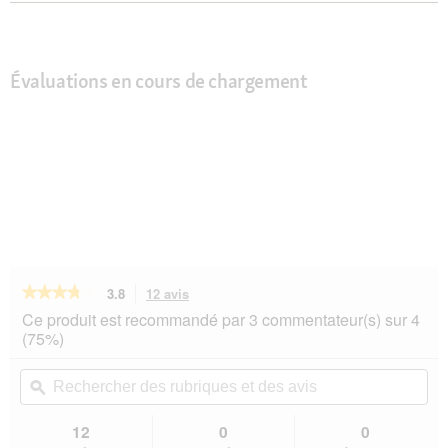
Évaluations en cours de chargement
★★★★★
★★★★★
3.8
12 avis
Cette
action
3.8
Ce produit est recommandé par 3 commentateur(s) sur 4
sur
vous
(75%)
5
redirigera
étoiles.
vers
Rechercher
Rec
Lire
les
des
ϙ
de
les
avis.
rubriques
rub
avis
sur
et
et
12
0
0
Catit
des
de