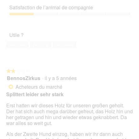
a
t
sur
qualité/prix,
p
e
Satisfaction de l’animal de compagnie
5
1
h
a
sur
Satisfaction
o
c
5
de
t
t
l’animal
o
i
Utile ?
de
1
o
compagnie,
.
n
Oui ·
48
Non ·
2
Signaler
1
e
sur
n
5
t
r
★★★★★
★★★★★
a
BennosZirkus
·
il y a 5 années
î
2
n
sur
Acheteurs du marché
*
e
5
Splittert leider sehr stark
r
étoiles.
a
Erst hatten wir dieses Holz für unseren großen geholt.
l
Der hat sich auch mega darüber gefreut, das Holz hin und
'
her getragen und hin und wieder etwas geknabbert. Da
o
war alles so weit gut.
u
v
Als der Zweite Hund einzog, haben wir ihr dann auch
e