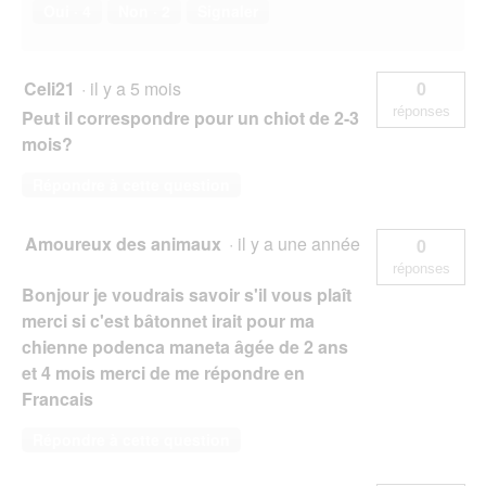
Oui ·
4
Non ·
2
Signaler
Celi21
·
il y a 5 mois
0
réponses
Peut il correspondre pour un chiot de 2-3
mois?
Répondre à cette question
Amoureux des animaux
·
il y a une année
0
réponses
Bonjour je voudrais savoir s'il vous plaît
merci si c'est bâtonnet irait pour ma
chienne podenca maneta âgée de 2 ans
et 4 mois merci de me répondre en
Francais
Répondre à cette question