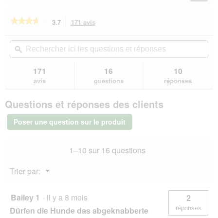
Reviews
Revie
e
a
d
î
★★★★★
★★★★★
3.7
171 avis
Cette
'
n
action
3.7
u
e
sur
vous
Rechercher
Rec
n
r
5
redirigera
ici
ϙ
ici
e
a
étoiles.
vers
les
les
b
l
Lire
les
questions
que
o
171
16
10
les
'
avis.
et
et
î
avis
avis
questions
réponses
o
sur
réponses
rép
t
u
Chewies
e
v
Questions et réponses des clients
Bâton
d
e
à
e
r
mâcher
Poser une question sur le produit
d
en
t
bois
i
u
de
a
r
1–10 sur 16 questions
caféier
l
e
L
o
d
Menu
Trier par:
g
'
▼
u
u
e
n
Bailey 1
·
il y a 8 mois
2
.
e
réponses
Dürfen die Hunde das abgeknabberte
b