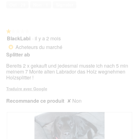
u
compagnie,
Oui ·
29
Non ·
1
Signaler
e
4
.
sur
5
★★★★★
★★★★★
BlackLabi
·
il y a 2 mois
1
sur
Acheteurs du marché
*
5
Splitter ab
étoiles.
Bereits 2 x gekauft und jedesmal musste ich nach 5 min
meinem 7 Monte alten Labrador das Holz wegnehmen
Holzsplitter !
Traduire avec Google
Recommande ce produit
✘
Non