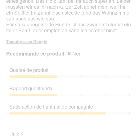
eines geholt. Das Holz kam bei ihr auch super an. Leider
r
mussten wir es ihr nach kurzer Zeit abnehmen, weil ihr
t
ein Splitter im Zahnfleisch steckte (und das Wohnzimmer
u
sah auch aus wie sau).
r
Für so kaubegeisterte Hunde ist das zwar erst einmal ein
e
toller Spaß, aber empfehlen kann ich es eher nicht.
d
'
Traduire avec Google
u
n
Recommande ce produit
✘
Non
e
b
o
Qualité de produit
î
t
Qualité
e
de
Rapport qualité/prix
d
produit,
e
2
Rapport
d
sur
qualité/prix,
Satisfaction de l’animal de compagnie
i
5
2
a
sur
Satisfaction
l
5
de
o
l’animal
g
Utile ?
de