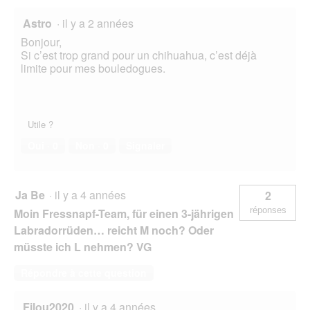
Astro
·
il y a 2 années
Bonjour,
Si c’est trop grand pour un chihuahua, c’est déjà
limite pour mes bouledogues.
Utile ?
Oui ·
0
Non ·
0
Signaler
Ja Be
·
il y a 4 années
2
réponses
Moin Fressnapf-Team, für einen 3-jährigen
Labradorrüden… reicht M noch? Oder
müsste ich L nehmen? VG
Répondre à cette question
Filou2020
·
il y a 4 années