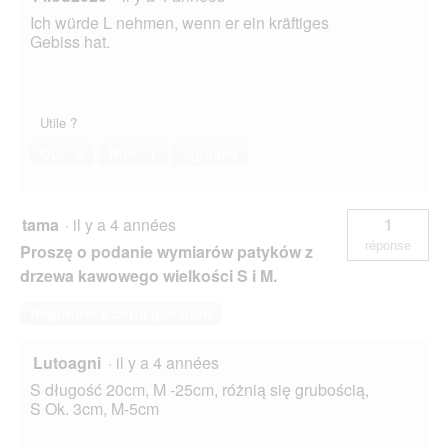
Ich würde L nehmen, wenn er ein kräftiges
Gebiss hat.
Utile ?
Oui ·
0
Non ·
1
Signaler
tama
·
il y a 4 années
1
réponse
Proszę o podanie wymiarów patyków z
drzewa kawowego wielkości S i M.
Répondre à cette question
Lutoagni
·
il y a 4 années
S długość 20cm, M -25cm, różnią się grubością,
S Ok. 3cm, M-5cm