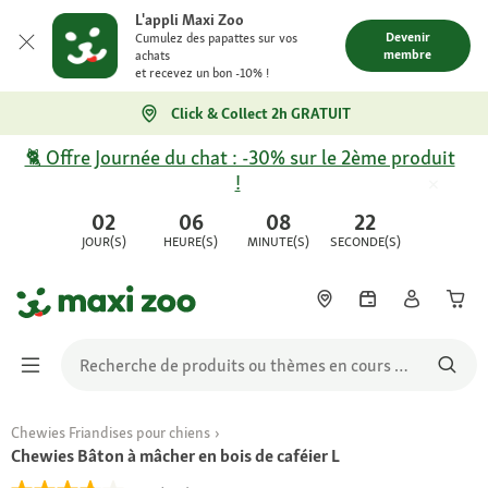
L'appli Maxi Zoo
Devenir
Cumulez des papattes sur vos
membre
achats
et recevez un bon -10% !
Click & Collect 2h GRATUIT
🐈 Offre Journée du chat : -30% sur le 2ème produit
!
02
06
08
22
JOUR(S)
HEURE(S)
MINUTE(S)
SECONDE(S)
Chewies Friandises pour chiens
Chewies Bâton à mâcher en bois de caféier L