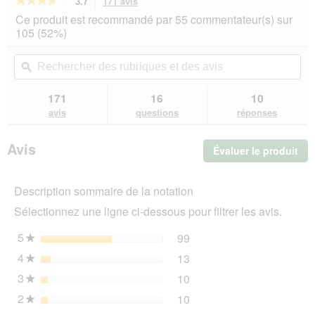
3.7
171 avis
Cette
action
3.7
Ce produit est recommandé par 55 commentateur(s) sur
sur
vous
105 (52%)
5
redirigera
étoiles.
vers
Rechercher
Rec
Lire
les
des
ϙ
de
les
avis.
rubriques
rub
avis
sur
et
et
171
16
10
Chewies
des
de
avis
questions
réponses
Bâton
avis
avi
à
mâcher
Avis
Évaluer le produit
.
en
bois
Cet
de
act
caféier
Description sommaire de la notation
ent
L
l'o
Sélectionnez une ligne ci-dessous pour filtrer les avis.
d'u
boî
5
étoiles
99
99 avis avec 5 étoiles.
Sélectionnez pour filtrer 
★
de
4
étoiles
13
dia
13 avis avec 4 étoiles.
Sélectionnez pour filtrer 
★
3
étoiles
10
10 avis avec 3 étoiles.
Sélectionnez pour filtrer 
★
2
étoiles
10
10 avis avec 2 étoiles.
Sélectionnez pour filtrer 
★