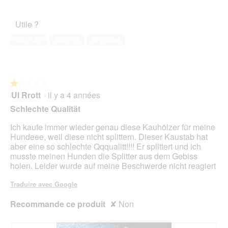
5
de
t
t
l’animal
o
i
Utile ?
de
1
o
compagnie,
.
n
Oui ·
21
Non ·
0
Signaler
1
e
sur
n
5
t
r
★★★★★
★★★★★
a
Ul Rrott
·
il y a 4 années
î
1
n
sur
Schlechte Qualität
e
5
r
étoiles.
Ich kaufe immer wieder genau diese Kauhölzer für meine
a
Hundeee, weil diese nicht splittern. Dieser Kaustab hat
l
aber eine so schlechte Qqqualitt!!!! Er splittert und ich
'
musste meinen Hunden die Splitter aus dem Gebiss
o
holen. Leider wurde auf meine Beschwerde nicht reagiert
u
v
Traduire avec Google
e
r
Recommande ce produit
✘
Non
t
u