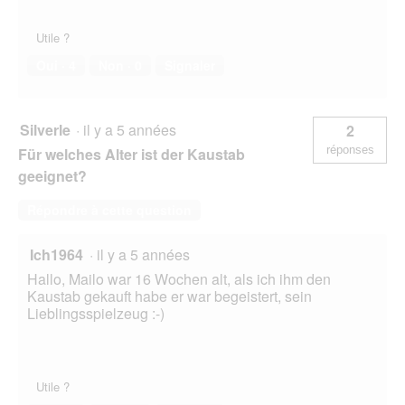
Utile ?
Oui ·
4
Non ·
0
Signaler
Silverle
·
il y a 5 années
2
réponses
Für welches Alter ist der Kaustab
geeignet?
Répondre à cette question
Ich1964
·
il y a 5 années
Hallo, Mailo war 16 Wochen alt, als ich ihm den
Kaustab gekauft habe er war begeistert, sein
Lieblingsspielzeug :-)
Utile ?