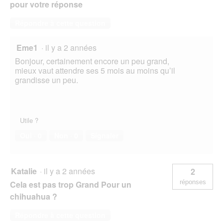
pour votre réponse
Répondre à cette question
Eme1
·
il y a 2 années
Bonjour, certainement encore un peu grand,
mieux vaut attendre ses 5 mois au moins qu’il
grandisse un peu.
Utile ?
Oui ·
0
Non ·
0
Signaler
Katalie
·
il y a 2 années
2
réponses
Cela est pas trop Grand Pour un
chihuahua ?
Répondre à cette question