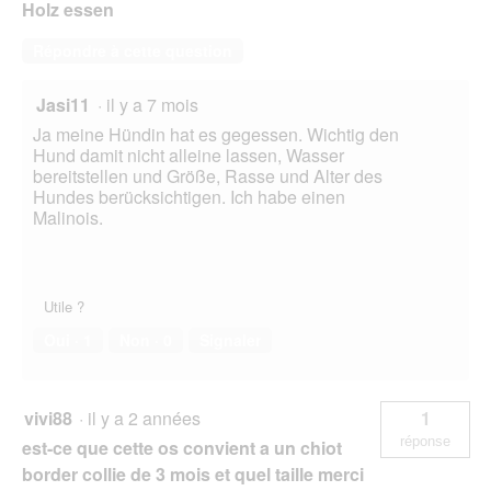
o
Holz essen
î
t
Répondre à cette question
e
d
Jasi11
·
il y a 7 mois
e
d
Ja meine Hündin hat es gegessen. Wichtig den
i
Hund damit nicht alleine lassen, Wasser
a
bereitstellen und Größe, Rasse und Alter des
l
Hundes berücksichtigen. Ich habe einen
o
Malinois.
g
u
e
.
Utile ?
Oui ·
1
Non ·
0
Signaler
vivi88
·
il y a 2 années
1
réponse
est-ce que cette os convient a un chiot
border collie de 3 mois et quel taille merci