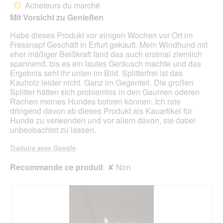
à
Acheteurs du marché
5.
*
jour
5
le
Mit Vorsicht zu Genießen
étoiles.
cont
ci-
Habe dieses Produkt vor einigen Wochen vor Ort im
des
Fressnapf Geschäft in Erfurt gekauft. Mein Windhund mit
eher mäßiger Beißkraft fand das auch erstmal ziemlich
spannend, bis es ein lautes Geräusch machte und das
Ergebnis seht ihr unten im Bild. Splitterfrei ist das
Kauholz leider nicht. Ganz im Gegenteil. Die großen
Splitter hätten sich problemlos in den Gaumen oderen
Rachen meines Hundes bohren können. Ich rate
dringend davon ab dieses Produkt als Kauartikel für
Hunde zu verwenden und vor allem davon, sie dabei
unbeobachtet zu lassen.
Traduire avec Google
Recommande ce produit
✘
Non