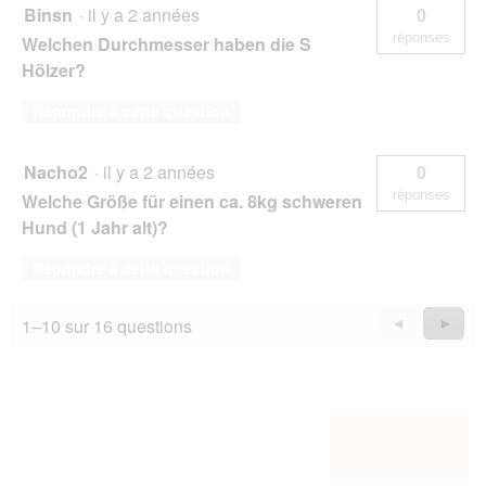
Binsn
·
il y a 2 années
0
réponses
Welchen Durchmesser haben die S
Hölzer?
Répondre à cette question
Nacho2
·
il y a 2 années
0
réponses
Welche Größe für einen ca. 8kg schweren
Hund (1 Jahr alt)?
Répondre à cette question
1–10 sur 16 questions
Précédent
◄
Suiva
►
Questions
Quest