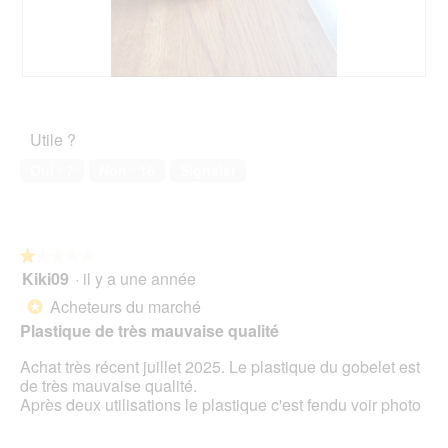
t
t
o
i
1
o
.
n
e
A
P
n
v
h
t
i
o
Utile ?
r
s
t
a
s
o
Oui ·
7
Non ·
16
Signaler
î
u
C
n
r
e
e
l
t
r
a
t
a
p
e
★★★★★
★★★★★
l
h
a
Kiki09
·
il y a une année
1
'
o
c
sur
Acheteurs du marché
*
o
t
t
5
u
Plastique de très mauvaise qualité
o
i
étoiles.
v
2
o
Achat très récent juillet 2025. Le plastique du gobelet est
e
.
n
de très mauvaise qualité.
r
e
Après deux utilisations le plastique c'est fendu voir photo
t
n
u
t
r
r