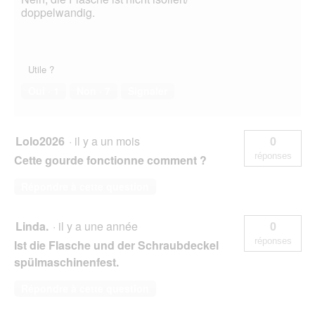
doppelwandig.
Utile ?
Oui ·
1
Non ·
7
Signaler
Lolo2026
·
il y a un mois
0
réponses
Cette gourde fonctionne comment ?
Répondre à cette question
Linda.
·
il y a une année
0
réponses
Ist die Flasche und der Schraubdeckel
spülmaschinenfest.
Répondre à cette question