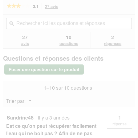
l
★★★★★
★★★★★
3.1
27 avis
Cette
o
action
g
3.1
sur
vous
Rechercher
Rec
u
5
redirigera
ici
ϙ
ici
e
étoiles.
vers
les
les
.
Lire
les
questions
que
27
10
2
les
avis.
et
et
avis
avis
questions
réponses
sur
réponses
rép
Dogs
Questions et réponses des clients
Creek
Gourde
Stream
Poser une question sur le produit
rouge
750
ml
1–10 sur 10 questions
Menu
Trier par:
▼
Sandrine48
·
il y a 3 années
1
réponse
Est ce qu'on peut récupérer facilement
l'eau qui ne boit pas ? Afin de ne pas