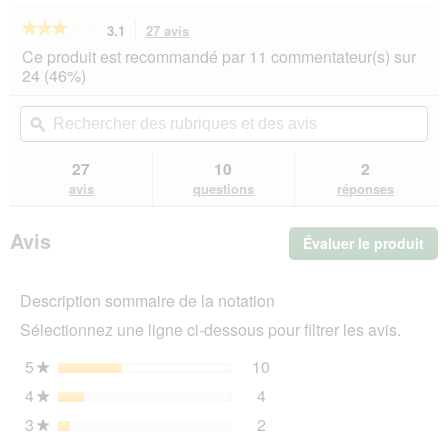
★★★★★
★★★★★
3.1
27 avis
Cette
action
3.1
Ce produit est recommandé par 11 commentateur(s) sur
sur
vous
24 (46%)
5
redirigera
étoiles.
vers
Rechercher
Rec
Lire
les
des
ϙ
de
les
avis.
rubriques
rub
avis
sur
et
et
27
10
2
Dogs
des
de
avis
questions
réponses
Creek
avis
avi
Gourde
Stream
Avis
Évaluer le produit
.
rouge
750
Cet
ml
act
Description sommaire de la notation
ent
l'o
Sélectionnez une ligne ci-dessous pour filtrer les avis.
d'u
boî
5
étoiles
10
10 avis avec 5 étoiles.
Sélectionnez pour filtrer 
★
de
4
étoiles
4
dia
4 avis avec 4 étoiles.
Sélectionnez pour filtrer l
★
3
étoiles
2
2 avis avec 3 étoiles.
Sélectionnez pour filtrer l
★