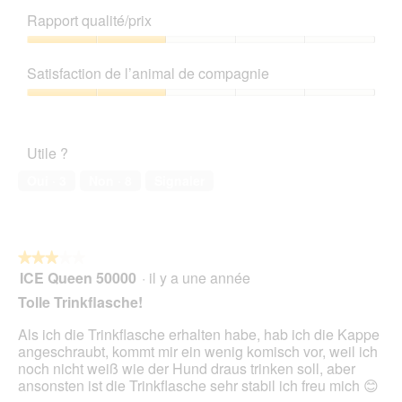
e
C
o
de
Rapport qualité/prix
t
e
î
produit,
p
t
t
1
Rapport
l
t
e
sur
qualité/prix,
a
e
Satisfaction de l’animal de compagnie
d
5
2
s
a
e
sur
Satisfaction
t
c
d
5
de
i
t
i
l’animal
q
i
a
Utile ?
de
u
o
l
compagnie,
e
n
o
Oui ·
3
Non ·
8
Signaler
2
e
g
sur
n
u
5
t
e
r
.
★★★★★
★★★★★
a
ICE Queen 50000
·
il y a une année
î
3
n
sur
Tolle Trinkflasche!
e
5
r
étoiles.
Als ich die Trinkflasche erhalten habe, hab ich die Kappe
a
angeschraubt, kommt mir ein wenig komisch vor, weil ich
l
noch nicht weiß wie der Hund draus trinken soll, aber
'
ansonsten ist die Trinkflasche sehr stabil ich freu mich 😊
o