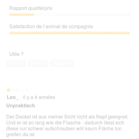
Qualité
l
u
C
de
o
Rapport qualité/prix
r
e
produit,
g
l
t
4
u
Rapport
a
t
sur
e
qualité/prix,
p
e
Satisfaction de l’animal de compagnie
5
.
1
h
a
sur
Satisfaction
o
c
5
de
t
t
l’animal
o
i
Utile ?
de
1
o
compagnie,
.
n
Oui ·
2
Non ·
9
Signaler
5
e
sur
n
5
t
r
★★★★★
★★★★★
a
Leo_
·
il y a 4 années
î
1
n
sur
Unpraktisch
e
5
r
étoiles.
Der Deckel ist aus meiner Sicht nicht als Napf geeignet.
a
Und er ist so lang wie die Flasche - dadurch lässt sich
l
diese nur schwer aufschrauben will kaum Fläche tun
'
greifen da ist
o