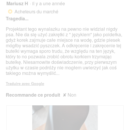
pour
Mariusz H
·
il y a une année
1
mett
sur
sur
à
Acheteurs du marché
5.
*
jour
5
le
Tragedia...
étoiles.
cont
ci-
Projektant tego wynalazku na pewno nie widział nigdy
des
psa. Nie da się użyć zakrętki z " językiem" jako poidełka,
gdyż korek zajmuje całe miejsce na wodę, gdzie piesek
mógłby wsadzić pyszczek. A odkręcenie i zakręcenie tej
butelki wymaga sporo trudu, że względu na ten język,
który to no pozwala zrobić obrotu korkiem trzymając
butelkę. Niesamowite doświadczenie, przy pierwszym
użytku w czasie podróży nie mogłem uwierzyć jak coś
takiego można wymyślić...
Traduire avec Google
Recommande ce produit
✘
Non