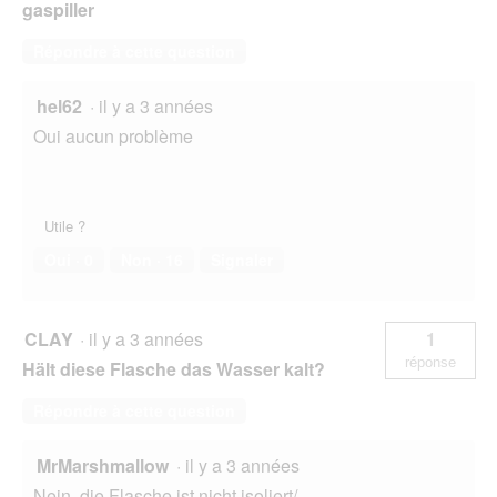
gaspiller
Répondre à cette question
hel62
·
il y a 3 années
Oui aucun problème
Utile ?
Oui ·
0
Non ·
16
Signaler
CLAY
·
il y a 3 années
1
réponse
Hält diese Flasche das Wasser kalt?
Répondre à cette question
MrMarshmallow
·
il y a 3 années
Nein, die Flasche ist nicht isoliert/