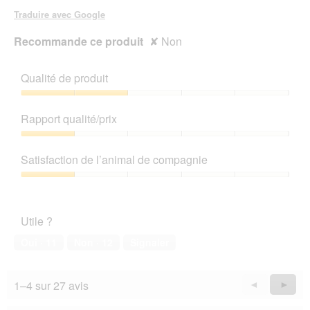
u
Traduire avec Google
v
e
Recommande ce produit
✘
Non
r
t
u
Qualité de produit
r
Qualité
e
de
d
Rapport qualité/prix
produit,
'
2
Rapport
u
sur
qualité/prix,
n
Satisfaction de l’animal de compagnie
5
1
e
sur
b
Satisfaction
5
o
de
î
l’animal
Utile ?
t
de
e
compagnie,
Oui ·
11
Non ·
12
Signaler
d
1
e
sur
d
5
1–4 sur 27 avis
Précédent
◄
Suiva
►
i
Reviews
Revie
a