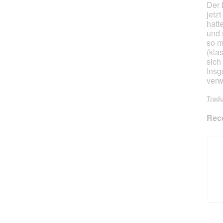
Der 
jetz
hatt
und 
so m
(kla
sich
Insg
verw
Tradu
Rec
A
P
v
h