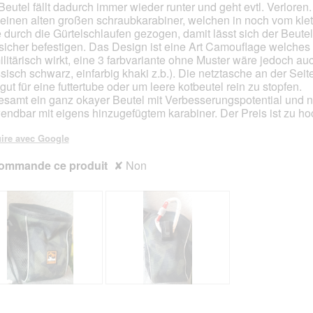
Beutel fällt dadurch immer wieder runter und geht evtl. Verloren.
t einen alten großen schraubkarabiner, welchen in noch vom klet
e durch die Gürtelschlaufen gezogen, damit lässt sich der Beutel
sicher befestigen. Das Design ist eine Art Camouflage welches 
ilitärisch wirkt, eine 3 farbvariante ohne Muster wäre jedoch a
ssisch schwarz, einfarbig khaki z.b.). Die netztasche an der Seit
 gut für eine futtertube oder um leere kotbeutel rein zu stopfen.
esamt ein ganz okayer Beutel mit Verbesserungspotential und n
endbar mit eigens hinzugefügtem karabiner. Der Preis ist zu ho
ire avec Google
ommande ce produit
✘
Non
A
P
v
h