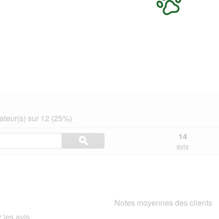
teur(s) sur 12 (25%)
Rechercher
14
ϙ
des
Rechercher
avis
rubriques
et
des
avis
Notes moyennes des clients
 les avis.