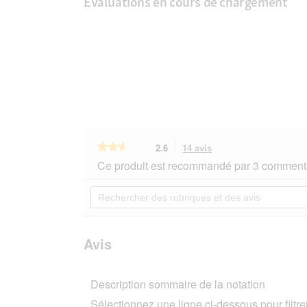
Évaluations en cours de chargement
★★★★★
★★★★★
2.6
14 avis
Cette
action
2.6
Ce produit est recommandé par 3 commenta
sur
vous
5
redirigera
Rechercher
étoiles.
vers
des
Lire
les
rubriques
les
avis.
et
avis
sur
des
Avis
Dogs
avis
Creek
Sac
Description sommaire de la notation
à
friandises
Sélectionnez une ligne ci-dessous pour filtrer
Jump