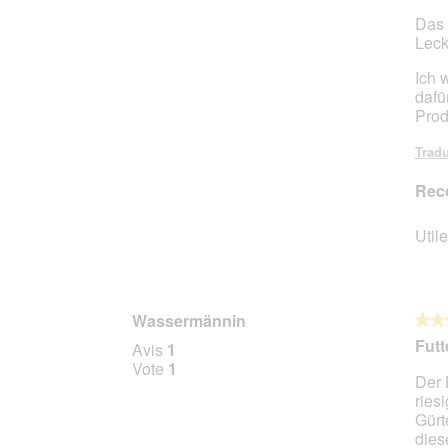
Das 
Leck
Ich 
dafü
Prod
Tradu
Rec
Utile
Wassermännin
★★
★★
3
Futt
Avis
1
sur
Vote
1
Der 
5
ries
étoile
Gürt
dies