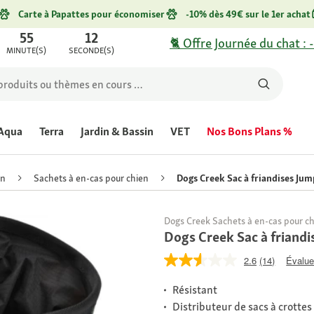
Carte à Papattes pour économiser
-10% dès 49€ sur le 1er achat
55
12
🐈 Offre Journée du chat : 
MINUTE(S)
SECONDE(S)
Aqua
Terra
Jardin & Bassin
VET
Nos Bons Plans %
en
Sachets à en-cas pour chien
Dogs Creek Sac à friandises Ju
Dogs Creek Sachets à en-cas pour c
Dogs Creek Sac à friand
2.6
(14)
Évaluer
Résistant
Distributeur de sacs à crottes