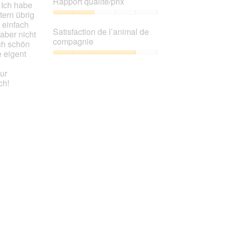
Rapport qualité/prix
 Ich habe
produit,
tern übrig
3
Rapport
 einfach
sur
qualité/prix,
Satisfaction de l’animal de
aber nicht
5
2
compagnie
uch schön
sur
e eigent
5
Satisfaction
de
ur
l’animal
ch!
de
compagnie,
4
sur
5