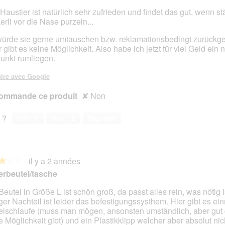
Haustier ist natürlich sehr zufrieden und findet das gut, wenn st
erli vor die Nase purzeln...
würde sie gerne umtauschen bzw. reklamationsbedingt zurückg
r gibt es keine Möglichkeit. Also habe ich jetzt für viel Geld ein 
unkt rumliegen.
ire avec Google
ommande ce produit
✘
Non
 ?
Oui ·
7
Non ·
2
Signaler
·
il y a 2 années
★★★
★★★
erbeutel/tasche
Beutel in Größe L ist schön groß, da passt alles rein, was nötig i
iger Nachteil ist leider das befestigungssysthem. Hier gibt es ei
s.
elschlaufe (muss man mögen, ansonsten umständlich, aber gut
e Möglichkeit gibt) und ein Plastikklipp welcher aber absolut nich