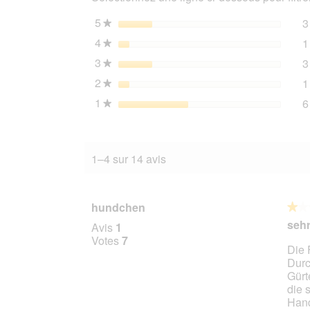
orange/
camouflage
5
étoiles
3
★
L
4
étoiles
1
★
3
étoiles
3
★
2
étoiles
1
★
1
étoiles
6
★
1–4 sur 14 avis
hundchen
★★
★★
1
sehr
Avis
1
sur
Votes
7
Die 
5
Durc
étoile
Gürt
die 
Hand