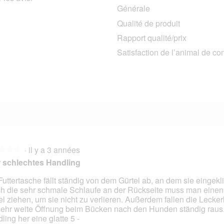
Générale
3 avis avec 5 étoiles.
Sélectionnez pour filtrer les avis avec 5 étoiles.
Qualité de produit
1 avis avec 4 étoiles.
Sélectionnez pour filtrer les avis avec 4 étoiles.
Rapport qualité/prix
3 avis avec 3 étoiles.
Sélectionnez pour filtrer les avis avec 3 étoiles.
Satisfaction de l’animal de c
1 avis avec 2 étoiles.
Sélectionnez pour filtrer les avis avec 2 étoiles.
6 avis avec 1 étoile.
Sélectionnez pour filtrer les avis avec 1 étoile.
·
il y a 3 années
★★★
★★★
 schlechtes Handling
Futtertasche fällt ständig von dem Gürtel ab, an dem sie eingekli
h die sehr schmale Schlaufe an der Rückseite muss man einen
s.
el ziehen, um sie nicht zu verlieren. Außerdem fallen die Lecker
sehr weite Öffnung beim Bücken nach den Hunden ständig raus
ling her eine glatte 5 -