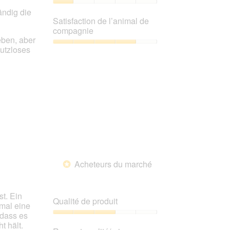
1
Rapport
ändig die
sur
qualité/prix,
Satisfaction de l’animal de
5
1
compagnie
sur
eben, aber
5
Satisfaction
nutzloses
de
l’animal
de
compagnie,
4
sur
5
Acheteurs du marché
*
st. Ein
Qualité de produit
nmal eine
 dass es
Qualité
t hält.
de