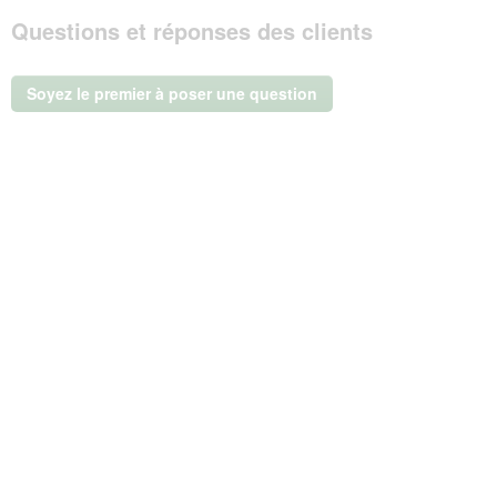
Cette
notation
Questions et réponses des clients
action
entraînera
l'ouverture
d'une
Soyez le premier à poser une question
boîte
de
dialogue.