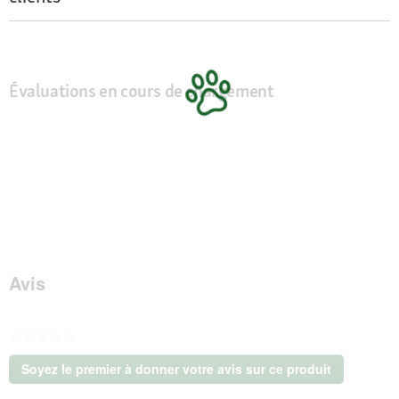
Évaluations en cours de chargement
Avis
★★★★★
Aucune
Soyez le premier à donner votre avis sur ce produit
valeur
.
de