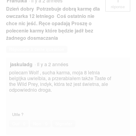
Franulka
·
il y a 2 années
1
réponse
Dzień dobry Potrzebuje dobrą karmę dla
owczarka 12 letniego Coś ostatnio nie
chce nic jeść. Ręce opadają Proszę o
polecenie karmy które będzie jadł bez
żadnego dosmaczania
Répondre à cette question
jaskuladg
·
il y a 2 années
polecam Wolf , sucha karma, moja 8 letnia
belgijka uwielbia, a przerabiałem także Taste of
the Wild Prey, indyk, która też jest świetna, ale
odpowiednio droga.
Utile ?
Oui ·
0
Non ·
0
Signaler