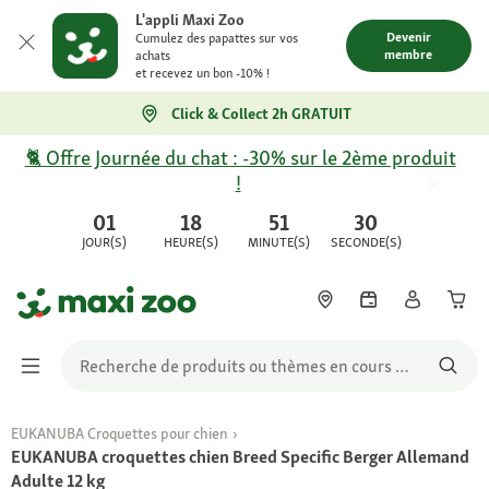
L'appli Maxi Zoo
Devenir
Cumulez des papattes sur vos
membre
achats
et recevez un bon -10% !
Click & Collect 2h GRATUIT
🐈 Offre Journée du chat : -30% sur le 2ème produit
!
01
18
51
30
JOUR(S)
HEURE(S)
MINUTE(S)
SECONDE(S)
EUKANUBA Croquettes pour chien
EUKANUBA croquettes chien Breed Specific Berger Allemand
Adulte 12 kg