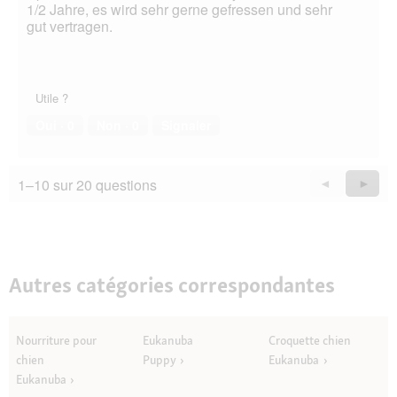
1/2 Jahre, es wird sehr gerne gefressen und sehr
gut vertragen.
Utile ?
Oui ·
0
Non ·
0
Signaler
1–10 sur 20 questions
Précédent
◄
Suiva
►
Questions
Quest
Autres catégories correspondantes
Nourriture pour
Eukanuba
Croquette chien
chien
Puppy
Eukanuba
Eukanuba