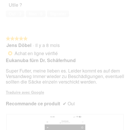
Utile ?
o
u
Oui ·
3
Non ·
0
Signaler
v
e
r
t
u
★★★★★
★★★★★
r
Jens Döbel
·
il y a 8 mois
5
e
sur
Achat en ligne vérifié
*
d
5
'
Eukanuba fürn Dr. Schäferhund
étoiles.
u
Super Futter, meine lieben es. Leider kommt es auf dem
n
Versandweg immer wieder zu Beschädigungen, eventuell
e
sollten die Säcke einzeln verschickt werden.
b
o
Traduire avec Google
î
t
Recommande ce produit
✔
Oui
e
d
e
d
i