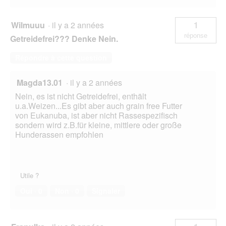
Wilmuuu
·
il y a 2 années
1
réponse
Getreidefrei??? Denke Nein.
Répondre à cette question
Magda13.01
·
il y a 2 années
Nein, es ist nicht Getreidefrei, enthält
u.a.Weizen...Es gibt aber auch grain free Futter
von Eukanuba, ist aber nicht Rassespezifisch
sondern wird z.B.für kleine, mittlere oder große
Hunderassen empfohlen
Utile ?
Oui ·
0
Non ·
0
Signaler