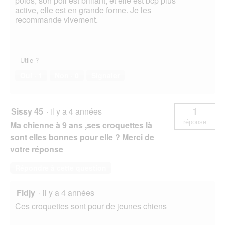
poids, son poil est brillant, et elle est bcp plus
active, elle est en grande forme. Je les
recommande vivement.
Utile ?
Oui ·
1
Non ·
0
Signaler
Sissy 45
·
il y a 4 années
1
réponse
Ma chienne à 9 ans ,ses croquettes là
sont elles bonnes pour elle ? Merci de
votre réponse
Répondre à cette question
Fidjy
·
il y a 4 années
Ces croquettes sont pour de jeunes chiens