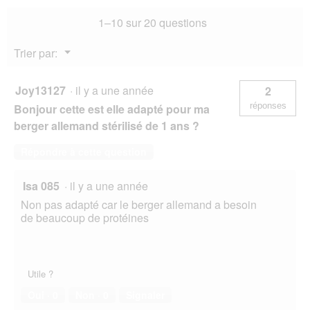
u
Allemand
r
1–10 sur 20 questions
Adulte
e
12
d
kg
Menu
Trier par:
'
▼
u
n
Joy13127
·
il y a une année
2
e
réponses
Bonjour cette est elle adapté pour ma
b
o
berger allemand stérilisé de 1 ans ?
î
t
Répondre à cette question
e
d
Isa 085
·
il y a une année
e
d
Non pas adapté car le berger allemand a besoin
i
de beaucoup de protéines
a
l
o
g
Utile ?
u
e
Oui ·
0
Non ·
0
Signaler
.