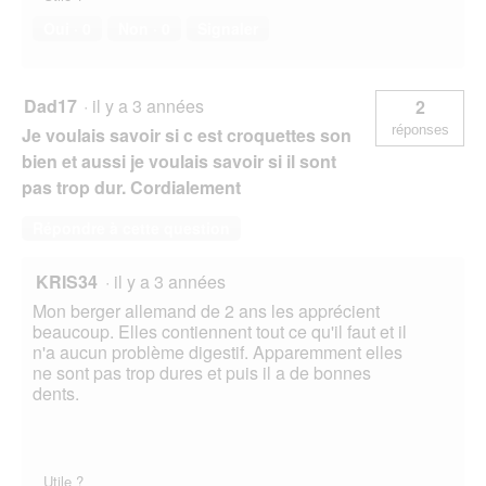
Oui ·
0
Non ·
0
Signaler
Dad17
·
il y a 3 années
2
réponses
Je voulais savoir si c est croquettes son
bien et aussi je voulais savoir si il sont
pas trop dur. Cordialement
Répondre à cette question
KRIS34
·
il y a 3 années
Mon berger allemand de 2 ans les apprécient
beaucoup. Elles contiennent tout ce qu'il faut et il
n'a aucun problème digestif. Apparemment elles
ne sont pas trop dures et puis il a de bonnes
dents.
Utile ?