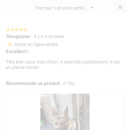
est
4.7
de
≡
Menu
Trier par:
Les plus pertinents
?
4.7
▼
sur
la
Cliq
sur
5.
not
sur
5.
le
mo
bou
est
suiv
★★★★★
★★★★★
4.8
pour
Gougoune
·
il y a 4 années
5
mett
sur
sur
à
Achat en ligne vérifié
5.
*
jour
5
le
Excellent !
étoiles.
cont
ci-
Très bien pour mon chien, il assimile parfaitement, il est
des
en pleine forme!
Recommande ce produit
✔
Oui