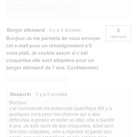
Oui ·
0
Non ·
0
Signaler
Berger allemand
·
il y a 4 années
5
réponses
Bonjour Je me permets de vous envoyer
cet e-mail pour un renseignement s'il
vous plaît, Je voulais savoir si c'est
croquettes elle sont adaptées pour un
berger allemand de 7 ans. Cordialement
Répondre à cette question
Nesscrtn
·
il y a 3 années
Bonjour,
J ai commandé les eukanuba spécifique BA y a
quelques mois pour ma chienne qui a des
difficultés à grossir et rester en état, elle a bientôt
8 ans. Je suis ravie de ses croquettes, elles sont
très bien adaptées,, elle a regrossi et garde son