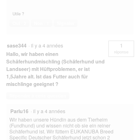
Utile ?
Oui ·
2
Non ·
1
Signaler
sase344
·
il y a 4 années
1
réponse
Hallo, wir haben einen
Schäferhundmischling (Schäferhund und
Landseer) mit Hüftproblemen, er ist
1,5Jahre alt. Ist das Futter auch für
mischlinge geeignet ?
Répondre à cette question
Parlu16
·
il y a 4 années
Wir haben unsere Hündin aus dem Tierheim
(Fundhund) und wissen nicht ob sie ein reiner
Schäferhund ist. Wir füttern EUKANUBA Breed
Specific Deutscher Schäferhund jetzt schon 2