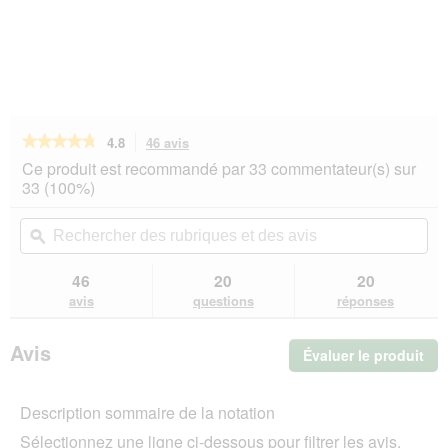
★★★★★
★★★★★
4.8
46 avis
Cette
action
4.8
Ce produit est recommandé par 33 commentateur(s) sur
sur
vous
33 (100%)
5
redirigera
étoiles.
vers
Rechercher
Rec
Lire
les
des
ϙ
de
les
avis.
rubriques
rub
avis
sur
et
et
46
20
20
EUKANUBA
des
de
avis
questions
réponses
croquettes
avis
avi
chien
Breed
Avis
Évaluer le produit
.
Specific
Berger
Cet
Allemand
act
Adulte
Description sommaire de la notation
ent
12
l'o
kg
Sélectionnez une ligne ci-dessous pour filtrer les avis.