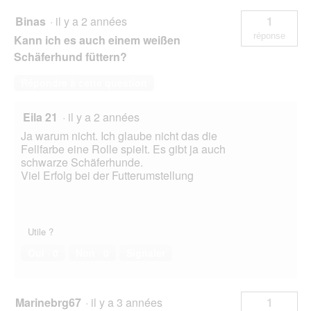
Binas
·
il y a 2 années
1
réponse
Kann ich es auch einem weißen
Schäferhund füttern?
Répondre à cette question
Eila 21
·
il y a 2 années
Ja warum nicht. Ich glaube nicht das die
Fellfarbe eine Rolle spielt. Es gibt ja auch
schwarze Schäferhunde.
Viel Erfolg bei der Futterumstellung
Utile ?
Oui ·
0
Non ·
0
Signaler
Marinebrg67
·
il y a 3 années
1