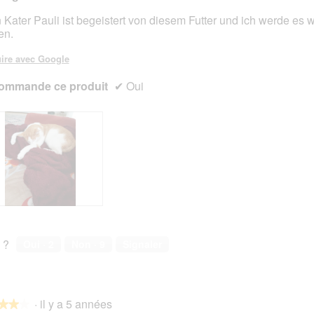
 Kater Pauli ist begeistert von diesem Futter und ich werde es 
en.
s.
ire avec Google
ommande ce produit
✔
Oui
 ?
Oui ·
2
Non ·
9
Signaler
·
il y a 5 années
★★★
★★★