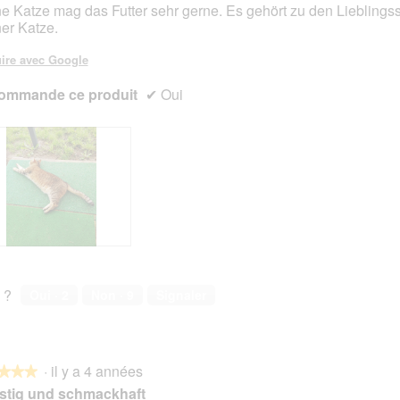
e Katze mag das Futter sehr gerne. Es gehört zu den Lieblings
er Katze.
s.
ire avec Google
ommande ce produit
✔
Oui
 ?
Oui ·
2
Non ·
9
Signaler
·
il y a 4 années
★★★
★★★
stig und schmackhaft