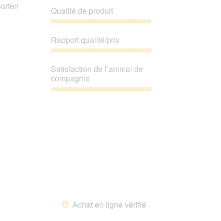
sorten
jour
5.
Qualité de produit
le
contenu
ci-
Qualité
dessous
de
Rapport qualité/prix
produit,
5
Rapport
sur
qualité/prix,
Satisfaction de l’animal de
5
5
compagnie
sur
5
Satisfaction
de
l’animal
de
compagnie,
5
sur
5
Achat en ligne vérifié
*