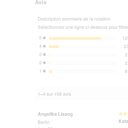
Avis
FIT+FUN
avis
Adult
Paté
Description sommaire de la notation
Saumon
et
Sélectionnez une ligne ci-dessous pour filtrer
truite
32x100
g
5
étoiles
12
★
4
étoiles
2
★
3
étoiles
2
★
2
étoiles
2
★
1
étoiles
8
★
1–4 sur 158 avis
Angelika Lissog
★★
★★
5
Katz
Berlin
sur