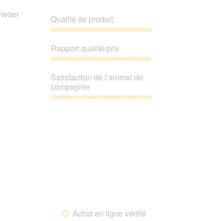
wieder
Qualité de produit
Qualité
de
Rapport qualité/prix
produit,
5
Rapport
sur
qualité/prix,
Satisfaction de l’animal de
5
5
compagnie
sur
5
Satisfaction
de
l’animal
de
compagnie,
5
sur
5
Achat en ligne vérifié
*