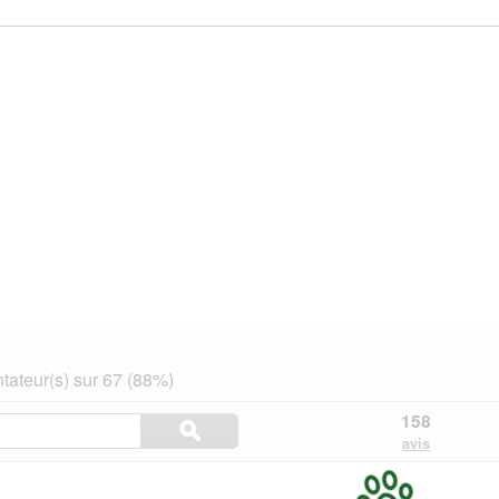
ateur(s) sur 67 (88%)
Rechercher
158
ϙ
des
Rechercher
avis
rubriques
et
des