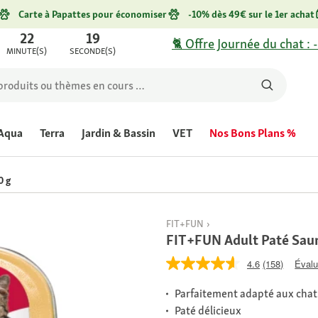
Carte à Papattes pour économiser
-10% dès 49€ sur le 1er achat
22
19
🐈 Offre Journée du chat : 
MINUTE(S)
SECONDE(S)
Aqua
Terra
Jardin & Bassin
VET
Nos Bons Plans %
0 g
FIT+FUN
FIT+FUN Adult Paté Saum
4.6
(158)
Évalu
Parfaitement adapté aux chat
Paté délicieux