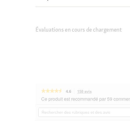
Évaluations en cours de chargement
★★★★★
★★★★★
4.6
158 avis
Cette
action
4.6
Ce produit est recommandé par 59 comment
sur
vous
5
redirigera
Rechercher
étoiles.
vers
des
Lire
les
rubriques
les
avis.
et
avis
sur
des