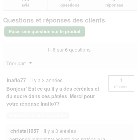
avis.
et
et
avis
avis
questions
réponses
sur
réponses
rép
FIT+FUN
Questions et réponses des clients
Adult
Paté
Truite
Poser une question sur le produit
et
crabe
16x100
1–6 sur 6 questions
g
Menu
Trier par:
▼
inaflo77
·
il y a 3 années
1
réponse
Bonjour’ Est ce qu’il y a des céréales et
du sucre dans ces pâtées Merci pour
votre réponse Inaflo77
Répondre à cette question
christal1957
·
il y a 3 années
personnellement j'ai achete des patées a la