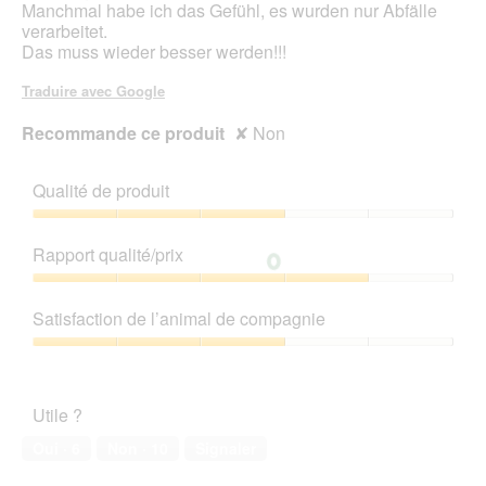
Manchmal habe ich das Gefühl, es wurden nur Abfälle
t
verarbeitet.
u
Das muss wieder besser werden!!!
r
e
Traduire avec Google
d
'
Recommande ce produit
✘
Non
u
n
e
Qualité de produit
b
o
Qualité
î
de
Rapport qualité/prix
t
produit,
e
3
Rapport
d
sur
qualité/prix,
Satisfaction de l’animal de compagnie
e
5
4
d
sur
Satisfaction
i
5
de
a
l’animal
l
Utile ?
de
o
compagnie,
Oui ·
6
Non ·
10
Signaler
g
3
u
sur