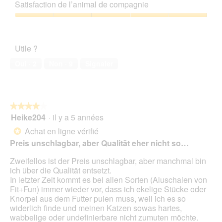
sur
qualité/prix,
d
e
Satisfaction de l’animal de compagnie
5
5
e
a
sur
Satisfaction
!
c
5
de
🤣
t
l’animal
i
Utile ?
de
o
compagnie,
n
Oui ·
2
Non ·
9
Signaler
5
e
sur
n
5
t
r
★★★★★
★★★★★
a
Heike204
·
il y a 5 années
î
4
n
sur
Achat en ligne vérifié
*
e
5
Preis unschlagbar, aber Qualität eher nicht so…
r
étoiles.
a
Zweifellos ist der Preis unschlagbar, aber manchmal bin
l
ich über die Qualität entsetzt.
'
In letzter Zeit kommt es bei allen Sorten (Aluschalen von
o
Fit+Fun) immer wieder vor, dass ich ekelige Stücke oder
u
Knorpel aus dem Futter pulen muss, weil ich es so
v
widerlich finde und meinen Katzen sowas hartes,
e
wabbelige oder undefinierbare nicht zumuten möchte.
r