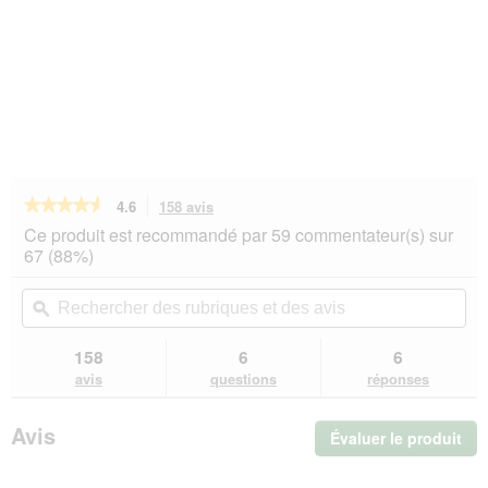
★★★★★
★★★★★
4.6
158 avis
Cette
action
4.6
Ce produit est recommandé par 59 commentateur(s) sur
sur
vous
67 (88%)
5
redirigera
étoiles.
vers
Rechercher
Rec
Lire
les
des
ϙ
de
les
avis.
rubriques
rub
avis
sur
et
et
158
6
6
FIT+FUN
des
de
avis
questions
réponses
Adult
avis
avi
Paté
Truite
Avis
Évaluer le produit
.
et
crabe
Cet
16x100
act
g