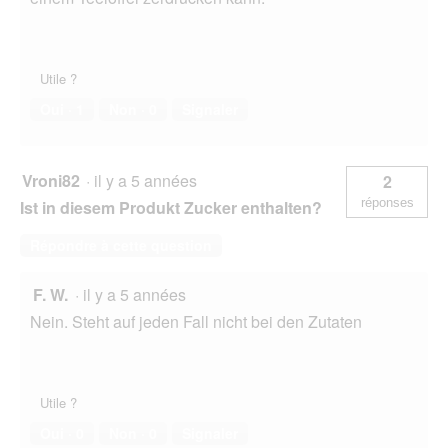
Utile ?
Oui ·
1
Non ·
0
Signaler
Vroni82
·
il y a 5 années
2
réponses
Ist in diesem Produkt Zucker enthalten?
Répondre à cette question
F. W.
·
il y a 5 années
Nein. Steht auf jeden Fall nicht bei den Zutaten
Utile ?
Oui ·
0
Non ·
0
Signaler