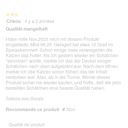
e
5
.
★★★★★
★★★★★
Crisou
·
il y a 2 années
3
sur
Qualität mangelhaft
5
étoiles.
Habe mitte Nov.2023 mich mit diesem Produkt
eingedeckt. Mhd 08.25. Gelagert bei etwa 10 Grad im
Speisekammerl. Schon einige male verweigerten die
Katzen das Futter. Als ich gestern wieder ein Schälchen
"servieren" wollte, merkte ich das der Deckel einiger
Schälchen nach oben aufgebläht war. Nach dem öffnen
merkte ich (die Katzen schon früher) das der Inhalt
verdorben war. Also, ab in die Tonne. Werde dieses
Produkt sicher nie wieder kaufen, und hoffe, daß die jetzt
bestellten Schälchen eine bessre Qualität haben.
Traduire avec Google
Recommande ce produit
✘
Non
Qualité de produit