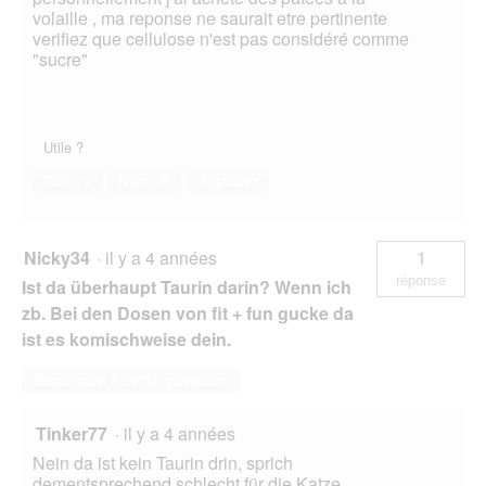
volaille , ma reponse ne saurait etre pertinente
verifiez que cellulose n'est pas considéré comme
"sucre"
Utile ?
Oui ·
1
Non ·
9
Signaler
Nicky34
·
il y a 4 années
1
réponse
Ist da überhaupt Taurin darin? Wenn ich
zb. Bei den Dosen von fit + fun gucke da
ist es komischweise dein.
Répondre à cette question
Tinker77
·
il y a 4 années
Nein da ist kein Taurin drin, sprich
dementsprechend schlecht für die Katze.