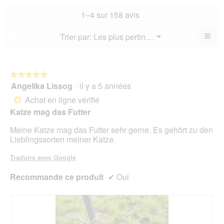
not
co
sur
not
mo
La
1–4 sur 158 avis
5.
mo
est
val
est
4.3
de
≡
Menu
Trier par:
Les plus pertinents
?
4.6
▼
sur
la
Cliq
sur
5.
not
sur
5.
le
mo
bou
est
suiv
★★★★★
★★★★★
4.4
pour
Angelika Lissog
·
il y a 5 années
5
mett
sur
sur
à
Achat en ligne vérifié
5.
*
jour
5
le
Katze mag das Futter
étoiles.
cont
ci-
Meine Katze mag das Futter sehr gerne. Es gehört zu den
des
Lieblingssorten meiner Katze.
Traduire avec Google
Recommande ce produit
✔
Oui