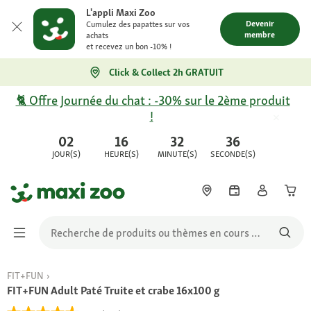
L'appli Maxi Zoo
Devenir
Cumulez des papattes sur vos
membre
achats
et recevez un bon -10% !
Click & Collect 2h GRATUIT
🐈 Offre Journée du chat : -30% sur le 2ème produit
!
02
16
32
36
JOUR(S)
HEURE(S)
MINUTE(S)
SECONDE(S)
FIT+FUN
FIT+FUN Adult Paté Truite et crabe 16x100 g