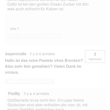
Dafür ist bei den großen Dosen Zucker mit drin
was auch schlecht für Katzen ist.
Utile ?
Oui ·
0
Non ·
1
Signaler
bayernralle
·
il y a 4 années
2
réponses
Hallo ist das reine Pastete ohne Brocken?
Also sehr fein gemahlen? Vielen Dank im
voraus.
Répondre à cette question
Flolilly
·
il y a 4 années
Größtenteils ist es recht fein. Ein paar kleine
Stückchen sind aber enthalten,die man zb. mit
einem Teelöffel zerdrücken kann.