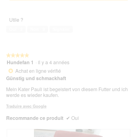
sur
Satisfaction
e
c
5
de
r
t
l’animal
e
i
Utile ?
de
n
o
compagnie,
F
n
Oui ·
2
Non ·
9
Signaler
5
r
e
sur
e
n
5
s
t
s
r
★★★★★
★★★★★
e
a
Hundefan 1
·
il y a 4 années
n
î
5
w
n
sur
Achat en ligne vérifié
*
i
e
5
Günstig und schmackhaft
r
r
étoiles.
d
a
Mein Kater Pauli ist begeistert von diesem Futter und ich
s
l
werde es wieder kaufen.
i
'
c
o
Traduire avec Google
h
u
e
v
Recommande ce produit
✔
Oui
r
e
s
r
t
t