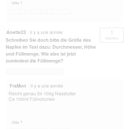
Utile ?
Oui ·
3
Non ·
0
Signaler
Anette23
·
il y a une année
1
réponse
Schreiben Sie doch bitte die Größe des
Napfes im Text dazu: Durchmesser, Höhe
und Füllmenge. Wie also ist jetzt
zumindest die Füllmenge?
Répondre à cette question
FraMon
·
il y a une année
Reicht genau für 100g Nassfutter
Ca 100ml Füllvolumen
Utile ?