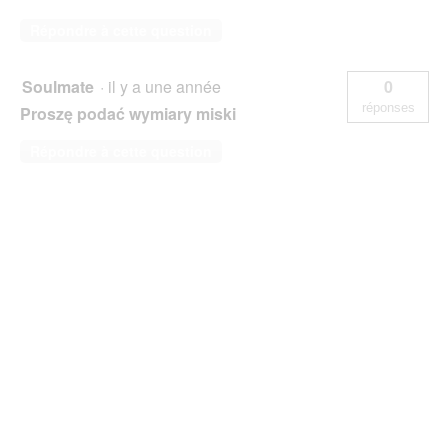
Répondre à cette question
Soulmate
·
il y a une année
0
réponses
Proszę podać wymiary miski
Répondre à cette question