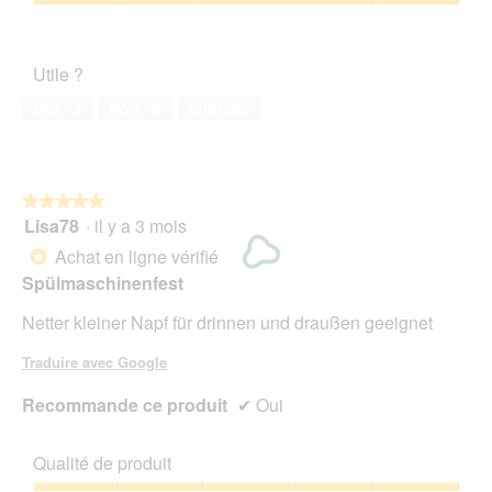
sur
Satisfaction
5
de
l’animal
Utile ?
de
compagnie,
Oui ·
3
Non ·
0
Signaler
5
sur
5
★★★★★
★★★★★
Lisa78
·
il y a 3 mois
5
sur
Achat en ligne vérifié
*
5
Spülmaschinenfest
étoiles.
Netter kleiner Napf für drinnen und draußen geeignet
Traduire avec Google
Recommande ce produit
✔
Oui
Qualité de produit