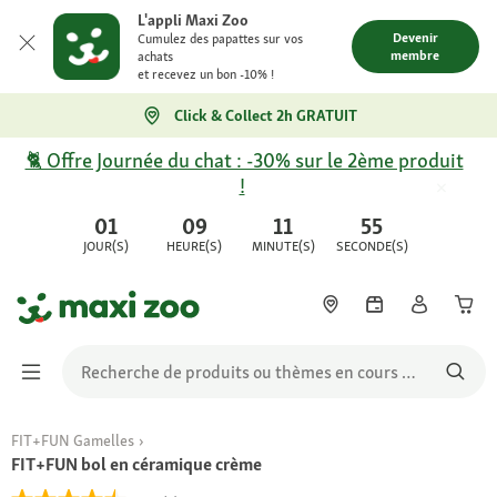
L'appli Maxi Zoo
Devenir
Cumulez des papattes sur vos
membre
achats
et recevez un bon -10% !
Click & Collect 2h GRATUIT
🐈 Offre Journée du chat : -30% sur le 2ème produit
!
01
09
11
55
JOUR(S)
HEURE(S)
MINUTE(S)
SECONDE(S)
FIT+FUN Gamelles
FIT+FUN bol en céramique crème