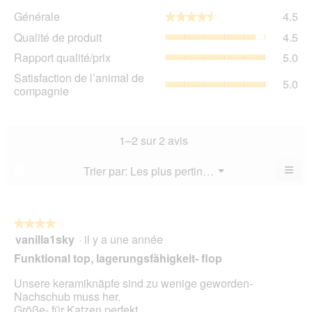
Gén
Générale
4.5
★★★★★
★★★★★
La
Qua
Qualité de produit
4.5
val
de
de
Rap
Rapport qualité/prix
5.0
pro
la
qua
La
Sat
Satisfaction de l’animal de
not
La
5.0
val
de
compagnie
mo
val
de
l’a
est
de
la
de
4.5
la
not
co
sur
not
mo
La
1–2 sur 2 avis
5.
mo
est
val
est
4.5
de
≡
Menu
Trier par:
Les plus pertinents
?
5
▼
sur
la
Cliq
sur
5.
not
sur
5.
le
mo
bou
est
suiv
★★★★★
★★★★★
5
pour
vanilla1sky
·
il y a une année
4
mett
sur
sur
à
Funktional top, lagerungsfähigkeit- flop
5.
jour
5
le
étoiles.
Unsere keramiknäpfe sind zu wenige geworden-
cont
ci-
Nachschub muss her.
des
Größe- für Katzen perfekt