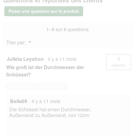
en
céramique
Poser une question sur le produit
crème
1–8 sur 8 questions
Menu
Trier par:
▼
Julieta Leyshon
·
il y a 11 mois
1
réponse
Wie groß ist der Durchmesser der
Schüssel?
Répondre à cette question
Bella69
·
il y a 11 mois
Die Schüssel hat einen Durchmesser,
Außenrand zu Außenrand, von 12cm