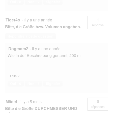
Oui ·
0
Non ·
2
Signaler
Tiger4o
·
il y a une année
1
réponse
Bitte, die Größe bzw. Volumen angeben.
Répondre à cette question
Dogmom2
·
il y a une année
Wie in der Beschreibung genannt, 200 ml
Utile ?
Oui ·
0
Non ·
3
Signaler
Mädel
·
il y a 5 mois
0
réponses
Bitte die Größe DURCHMESSER UND