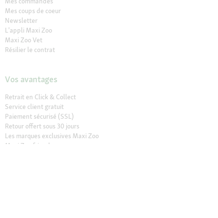
Mes commandes
Mes coups de coeur
Newsletter
L'appli Maxi Zoo
Maxi Zoo Vet
Résilier le contrat
Vos avantages
Retrait en Click & Collect
Service client gratuit
Paiement sécurisé (SSL)
Retour offert sous 30 jours
Les marques exclusives Maxi Zoo
Maxi Zoo friends
Nos magasins
Trouver un magasin
Services dans nos magasins
Ouvertures