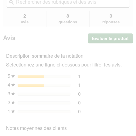
les
des
ϙ
de
les
avis.
rubriques
rub
avis
sur
et
et
2
8
3
FIT+FUN
des
de
avis
questions
réponses
bol
avis
avi
en
céramique
Avis
Évaluer le produit
.
crème
Cet
act
Description sommaire de la notation
ent
l'o
Sélectionnez une ligne ci-dessous pour filtrer les avis.
d'u
boî
5
étoiles
1
1 avis avec 5 étoiles.
Sélectionnez pour filtrer l
★
de
4
étoiles
1
dia
1 avis avec 4 étoiles.
Sélectionnez pour filtrer l
★
3
étoiles
0
0 avis avec 3 étoiles.
Sélectionnez pour filtrer l
★
2
étoiles
0
0 avis avec 2 étoiles.
Sélectionnez pour filtrer l
★
1
étoiles
0
0 avis avec 1 étoile.
Sélectionnez pour filtrer l
★
Notes moyennes des clients