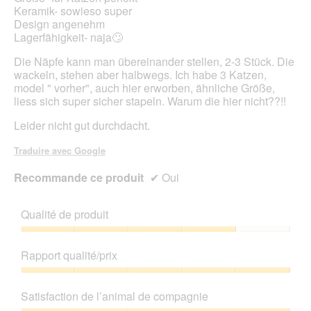
Keramik- sowieso super
Design angenehm
Lagerfähigkeit- naja🙄
Die Näpfe kann man übereinander stellen, 2-3 Stück. Die
wackeln, stehen aber halbwegs. Ich habe 3 Katzen,
model " vorher", auch hier erworben, ähnliche Größe,
liess sich super sicher stapeln. Warum die hier nicht??!!
Leider nicht gut durchdacht.
Traduire avec Google
Recommande ce produit
✔
Oui
Qualité de produit
Qualité
de
Rapport qualité/prix
produit,
4
Rapport
sur
qualité/prix,
Satisfaction de l’animal de compagnie
5
5