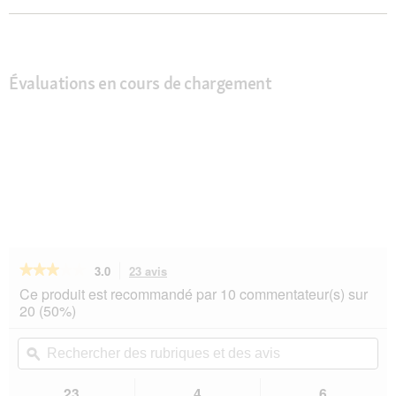
Évaluations en cours de chargement
★★★★★
★★★★★
3.0
23 avis
Cette
action
3
Ce produit est recommandé par 10 commentateur(s) sur
sur
vous
20 (50%)
5
redirigera
étoiles.
vers
Rechercher
Rec
Lire
les
des
ϙ
de
les
avis.
rubriques
rub
avis
sur
et
et
23
4
6