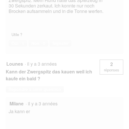
Zwergspitz. Mein Hund hatte das Spielzeug in
30 Sekunden zerkaut. Ich konnte nur noch
Brocken aufsammeln und in die Tonne werfen.
Utile ?
Oui ·
1
Non ·
0
Signaler
Lounes
·
il y a 3 années
2
réponses
Kann der Zwergspitz das kauen weil ich
kaufe ein bald ?
Répondre à cette question
Milane
·
il y a 3 années
Ja kann er