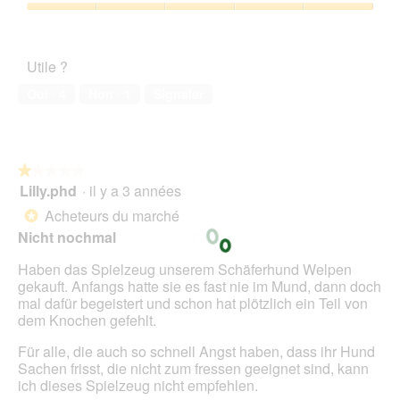
h
a
sur
Satisfaction
o
c
5
de
t
t
l’animal
o
i
Utile ?
de
1
o
compagnie,
.
n
Oui ·
4
Non ·
1
Signaler
5
e
sur
n
5
t
r
★★★★★
★★★★★
a
Lilly.phd
·
il y a 3 années
î
1
n
sur
Acheteurs du marché
*
e
5
Nicht nochmal
r
étoiles.
a
Haben das Spielzeug unserem Schäferhund Welpen
l
gekauft. Anfangs hatte sie es fast nie im Mund, dann doch
'
mal dafür begeistert und schon hat plötzlich ein Teil von
o
dem Knochen gefehlt.
u
v
Für alle, die auch so schnell Angst haben, dass ihr Hund
e
Sachen frisst, die nicht zum fressen geeignet sind, kann
r
ich dieses Spielzeug nicht empfehlen.
t