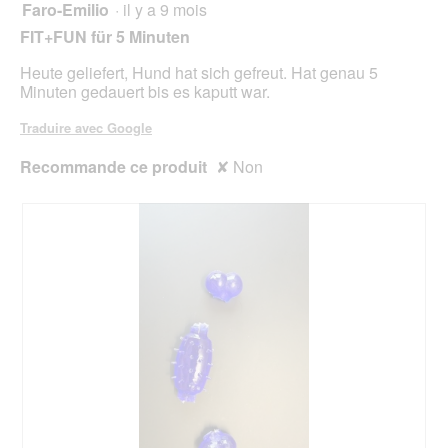
.
Faro-Emilio
·
il y a 9 mois
1
sur
FIT+FUN für 5 Minuten
5
étoiles.
Heute geliefert, Hund hat sich gefreut. Hat genau 5
Minuten gedauert bis es kaputt war.
Traduire avec Google
Recommande ce produit
✘
Non