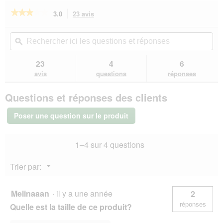
î
★★★★★
★★★★★
3.0
23 avis
Cette
n
action
3
e
sur
vous
Rechercher
Rec
r
5
redirigera
ici
ϙ
ici
a
étoiles.
vers
les
les
l
Lire
les
questions
que
23
4
6
les
'
avis.
et
et
avis
avis
questions
réponses
o
sur
réponses
rép
u
FIT+FUN
v
Questions et réponses des clients
Jouet
e
os
r
bleu
Poser une question sur le produit
t
u
r
1–4 sur 4 questions
e
d
Menu
Trier par:
'
▼
u
n
Melinaaan
·
il y a une année
2
e
réponses
Quelle est la taille de ce produit?
b
o