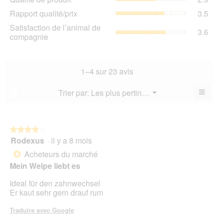
de
de
Rap
Rapport qualité/prix
3.5
pro
la
qua
La
Sat
Satisfaction de l’animal de
not
La
3.6
val
de
compagnie
mo
val
de
l’a
est
de
la
de
3
la
not
co
sur
not
mo
La
1–4 sur 23 avis
5.
mo
est
val
est
2.9
de
≡
Menu
Trier par:
Les plus pertinents
?
3.5
▼
sur
la
Cliq
sur
5.
not
sur
5.
le
mo
bou
est
suiv
★★★★★
★★★★★
3.6
pour
Rodexus
·
il y a 8 mois
4
mett
sur
sur
à
Acheteurs du marché
5.
*
jour
5
le
Mein Welpe liebt es
étoiles.
cont
ci-
Ideal für den zahnwechsel
des
Er kaut sehr gern drauf rum
Traduire avec Google