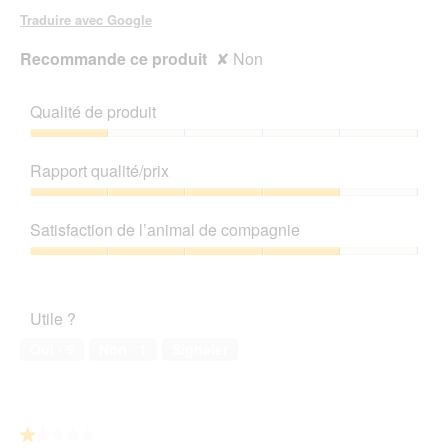
u
Traduire avec Google
r
e
Recommande ce produit
✘
Non
d
'
u
Qualité de produit
n
e
Qualité
b
de
Rapport qualité/prix
o
produit,
î
1
Rapport
t
sur
qualité/prix,
Satisfaction de l’animal de compagnie
e
5
4
d
sur
Satisfaction
e
5
de
d
l’animal
i
Utile ?
de
a
compagnie,
Oui ·
5
Non ·
1
Signaler
l
4
o
sur
g
5
u
e
★★★★★
★★★★★