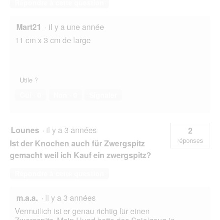
Répondre à cette question
î
t
e
Mart21
·
il y a une année
d
11 cm x 3 cm de large
e
d
i
a
l
Utile ?
o
Oui ·
0
Non ·
0
Signaler
g
u
e
.
Lounes
·
il y a 3 années
2
réponses
Ist der Knochen auch für Zwergspitz
gemacht weil ich Kauf ein zwergspitz?
Répondre à cette question
m.a.a.
·
il y a 3 années
Vermutlich ist er genau richtig für einen