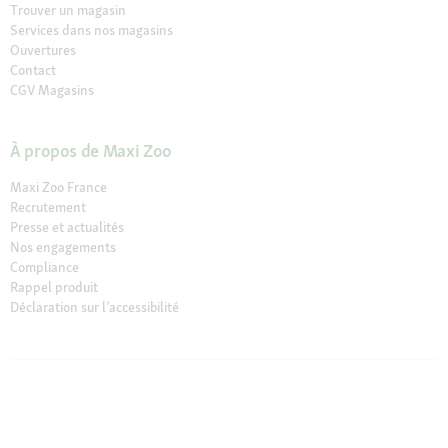
Trouver un magasin
Services dans nos magasins
Ouvertures
Contact
CGV Magasins
À propos de Maxi Zoo
Maxi Zoo France
Recrutement
Presse et actualités
Nos engagements
Compliance
Rappel produit
Déclaration sur l’accessibilité
© 2026 Fressnapf Tiernahrungs GmbH
Mentions légales
CGV
CGV Magasins
Protection des données