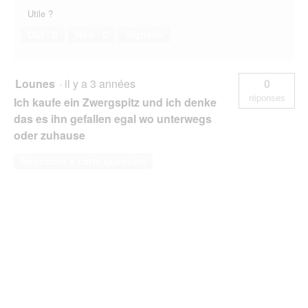
Utile ?
Oui ·
0
Non ·
0
Signaler
Lounes
·
il y a 3 années
0
réponses
Ich kaufe ein Zwergspitz und ich denke
das es ihn gefallen egal wo unterwegs
oder zuhause
Répondre à cette question