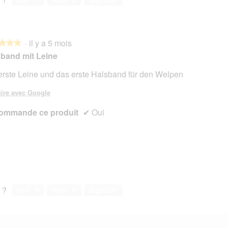
·
il y a 5 mois
★★★
★★★
band mit Leine
erste Leine und das erste Halsband für den Welpen
s.
ire avec Google
ommande ce produit
✔
Oui
 ?
Oui ·
0
Non ·
0
Signaler