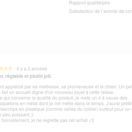
Rapport qualité/prix
0 avis avec 3 étoiles.
Sélectionnez pour filtrer les avis avec 3 étoiles.
Satisfaction de l’animal de c
0 avis avec 2 étoiles.
Sélectionnez pour filtrer les avis avec 2 étoiles.
0 avis avec 1 étoile.
Sélectionnez pour filtrer les avis avec 1 étoile.
·
il y a 2 années
★★★
★★★
r, réglable et plutôt joli.
nt apprécié par sa maîtresse, sa promeneuse et le chien. Un pet
a fait un accueil digne d'un nouveau jouet à cette laisse.
s.
e qui concerne la qualité du produit, je mets un 4 à cause des
quetons en métal dont je me méfie dans le temps. J'aurai préfé
les/clips en plastique (comme celles du collier) surtout pour un
i peu puissant ;)
 honnêtement, je ne regrette pas cet achat <3