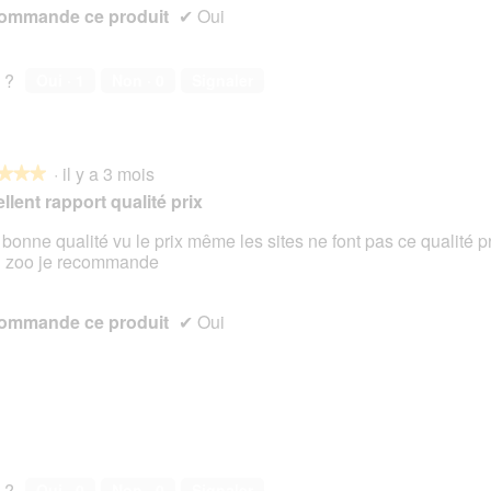
ommande ce produit
✔
Oui
 ?
Oui ·
1
Non ·
0
Signaler
·
il y a 3 mois
★★★
★★★
llent rapport qualité prix
 bonne qualité vu le prix même les sites ne font pas ce qualité 
 zoo je recommande
s.
ommande ce produit
✔
Oui
 ?
Oui ·
0
Non ·
0
Signaler