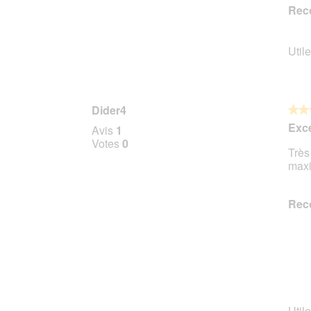
Rec
Utile
Dider4
★★
★★
5
Exce
Avis
1
sur
Votes
0
Très
5
maxi
étoile
Rec
Utile