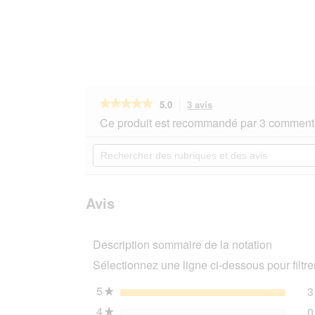
★★★★★
★★★★★
5.0
3 avis
Cette
action
5
Ce produit est recommandé par 3 commenta
sur
vous
5
redirigera
Rechercher
étoiles.
vers
des
Lire
les
rubriques
les
avis.
et
avis
sur
des
Avis
FIT+FUN
avis
Kit
collier
+
Description sommaire de la notation
laisse
gris
Sélectionnez une ligne ci-dessous pour filtrer
clair
L
5
étoiles
3
★
4
étoiles
0
★