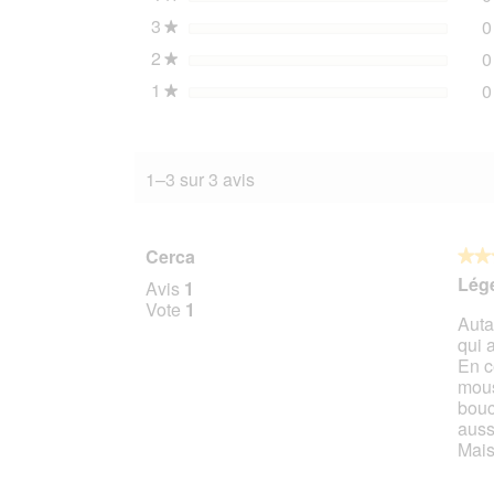
3
étoiles
0
★
2
étoiles
0
★
1
étoiles
0
★
1–3 sur 3 avis
Cerca
★★
★★
5
Lége
Avis
1
sur
Vote
1
Auta
5
qui 
étoile
En c
mous
bouc
auss
Mais