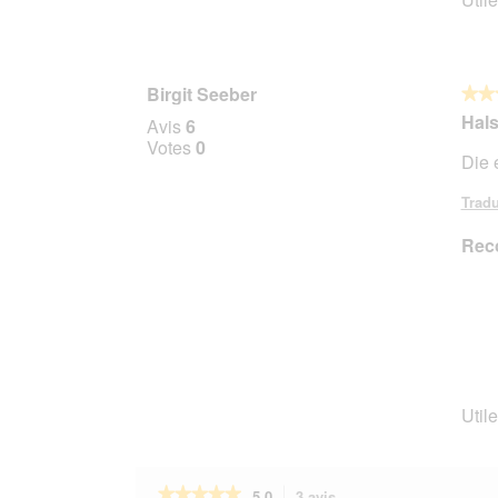
Birgit Seeber
★★
★★
5
Hals
Avis
6
sur
Votes
0
Die 
5
étoile
Tradu
Rec
Utile
★★★★★
★★★★★
5.0
3 avis
Cette