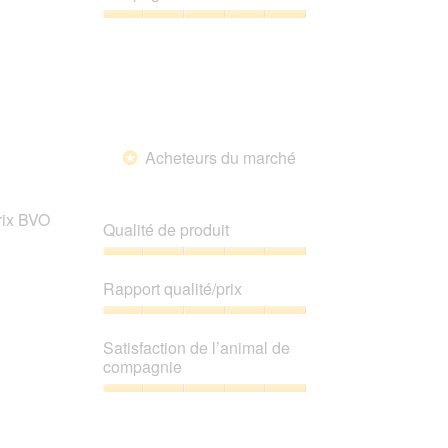
sur
5
Satisfaction
de
l’animal
de
compagnie,
5
sur
Acheteurs du marché
5
*
prix BVO
Qualité de produit
Qualité
de
Rapport qualité/prix
produit,
5
Rapport
sur
qualité/prix,
Satisfaction de l’animal de
5
5
compagnie
sur
5
Satisfaction
de
l’animal