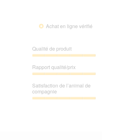
de
compagnie,
5
sur
Achat en ligne vérifié
5
*
Qualité de produit
Qualité
de
Rapport qualité/prix
produit,
5
Rapport
sur
qualité/prix,
Satisfaction de l’animal de
5
5
compagnie
sur
5
Satisfaction
de
l’animal
de
compagnie,
5
sur