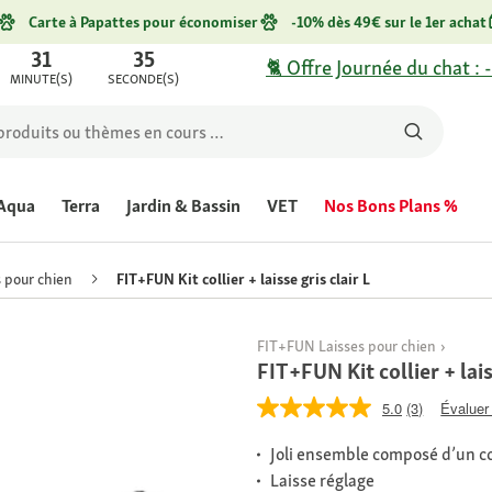
Carte à Papattes pour économiser
-10% dès 49€ sur le 1er achat
31
35
🐈 Offre Journée du chat : 
MINUTE(S)
SECONDE(S)
Aqua
Terra
Jardin & Bassin
VET
Nos Bons Plans %
s pour chien
FIT+FUN Kit collier + laisse gris clair L
FIT+FUN Laisses pour chien
FIT+FUN Kit collier + lais
5.0
(3)
Évaluer 
Joli ensemble composé d’un col
Laisse réglage