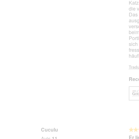
Katz
étoile
die 
Das 
ausg
vers
beim
Port
sich
fres
häuf
Tradu
Rec
Cuculu
★★
★★
5
Er l
Avis
11