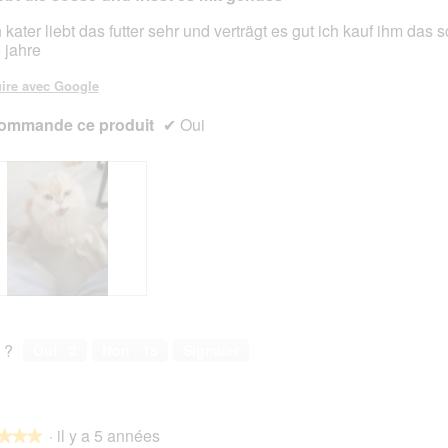
 kater liebt das futter sehr und verträgt es gut ich kauf ihm das 
e jahre
s.
ire avec Google
ommande ce produit
✔
Oui
 ?
Oui ·
2
Non ·
18
Signaler
·
il y a 5 années
★★★
★★★