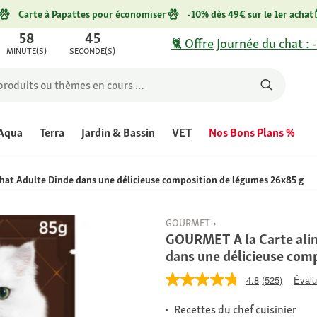
Carte à Papattes pour économiser
-10% dès 49€ sur le 1er achat
58
45
🐈 Offre Journée du chat : 
MINUTE(S)
SECONDE(S)
Aqua
Terra
Jardin & Bassin
VET
Nos Bons Plans %
at Adulte Dinde dans une délicieuse composition de légumes 26x85 g
GOURMET
GOURMET A la Carte ali
dans une délicieuse com
4.8
(525)
Évalu
Recettes du chef cuisinier