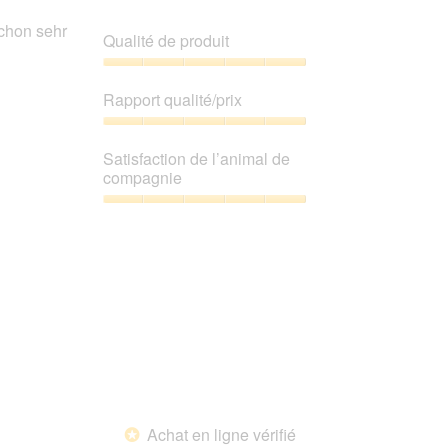
schon sehr
Qualité de produit
Qualité
de
Rapport qualité/prix
produit,
5
Rapport
sur
qualité/prix,
Satisfaction de l’animal de
5
5
compagnie
sur
5
Satisfaction
de
l’animal
de
compagnie,
5
sur
5
Achat en ligne vérifié
*