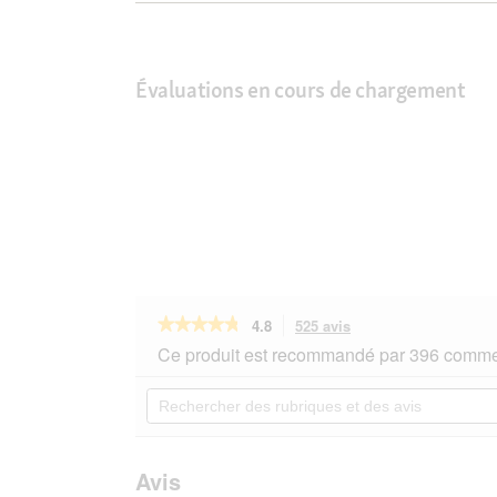
Évaluations en cours de chargement
★★★★★
★★★★★
4.8
525 avis
Cette
action
4.8
Ce produit est recommandé par 396 commen
sur
vous
5
redirigera
Rechercher
étoiles.
vers
des
Lire
les
rubriques
les
avis.
et
avis
sur
des
Avis
GOURMET
avis