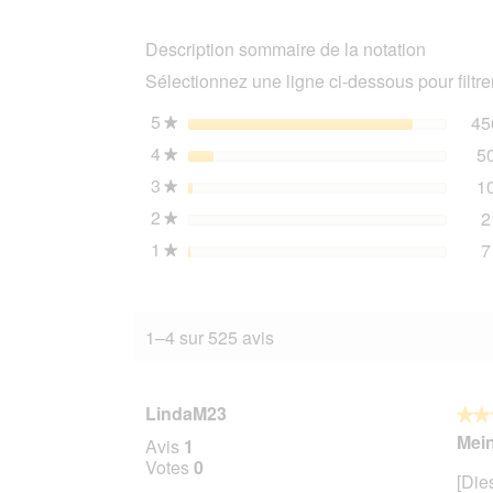
A
la
Description sommaire de la notation
Carte
aliment
Sélectionnez une ligne ci-dessous pour filtrer
humide
pour
chat
5
étoiles
45
★
Adulte
4
étoiles
5
Dinde
★
dans
3
étoiles
1
une
★
délicieuse
2
étoiles
2
★
composition
de
1
étoiles
7
★
légumes
26x85
g
1–4 sur 525 avis
LindaM23
★★
★★
5
Mein
Avis
1
sur
Votes
0
[Die
5