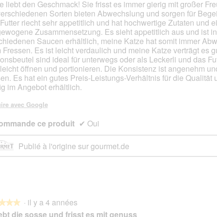
e liebt den Geschmack! Sie frisst es immer gierig mit großer Fre
s.
verschiedenen Sorten bieten Abwechslung und sorgen für Begei
Futter riecht sehr appetitlich und hat hochwertige Zutaten und e
ewogene Zusammensetzung. Es sieht appetitlich aus und ist in
chiedenen Saucen erhältlich, meine Katze hat somit immer Ab
 Fressen. Es ist leicht verdaulich und meine Katze verträgt es g
ionsbeutel sind ideal für unterwegs oder als Leckerli und das Fut
 leicht öffnen und portionieren. Die Konsistenz ist angenehm und
sen. Es hat ein gutes Preis-Leistungs-Verhältnis für die Qualität u
ig im Angebot erhältlich.
ire avec Google
ommande ce produit
✔
Oui
Publié à l'origine sur gourmet.de
·
il y a 4 années
★★★
★★★
iebt die sosse und frisst es mit genuss