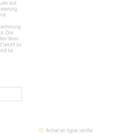
le
ude auf,
contenu
sterung.
ci-
ine
dessous
wechslung
ut. Die
ter lässt
 leicht zu
nd ist
Achat en ligne vérifié
*