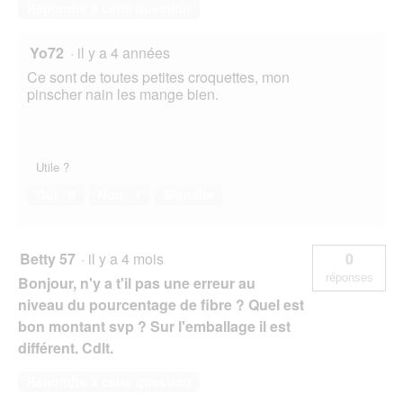
Répondre à cette question
Yo72
·
il y a 4 années
Ce sont de toutes petites croquettes, mon
pinscher nain les mange bien.
Utile ?
Oui ·
0
Non ·
1
Signaler
Betty 57
·
il y a 4 mois
0
réponses
Bonjour, n'y a t'il pas une erreur au
niveau du pourcentage de fibre ? Quel est
bon montant svp ? Sur l'emballage il est
différent. Cdlt.
Répondre à cette question