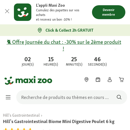
L'appli Maxi Zoo
Devenir
Cumulez des papattes sur vos
membre
achats
et recevez un bon -10% !
Click & Collect 2h GRATUIT
🐈 Offre Journée du chat : -30% sur le 2ème produit
!
02
15
25
46
JOUR(S)
HEURE(S)
MINUTE(S)
SECONDE(S)
Hill's Gastrointestinal
Hill's Gastrointestinal Biome Mini Digestive Poulet 6 kg