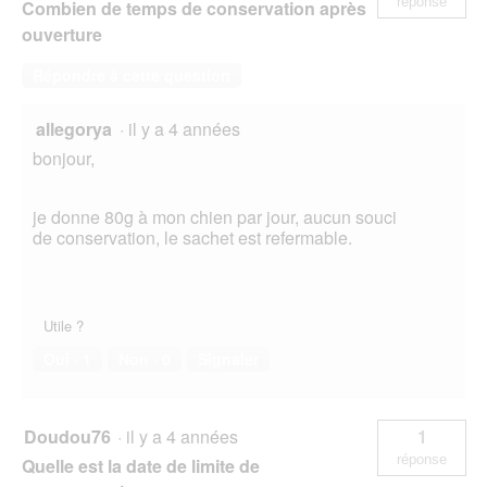
réponse
Combien de temps de conservation après
ouverture
Répondre à cette question
allegorya
·
il y a 4 années
bonjour,
je donne 80g à mon chien par jour, aucun souci
de conservation, le sachet est refermable.
Utile ?
Oui ·
1
Non ·
0
Signaler
Doudou76
·
il y a 4 années
1
réponse
Quelle est la date de limite de