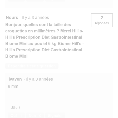
Nours
·
il y a 3 années
2
réponses
Bonjour, quelles sont la taille des
croquettes en millimètres ? Merci Hill's-
Hill's Prescription Diet Gastrointestinal
Biome Mini au poulet 6 kg Biome Hill's -
Hill's Prescription Diet Gastrointestinal
Biome Mini
Répondre à cette question
Ivaven
·
il y a 3 années
8 mm
Utile ?
Oui ·
1
Non ·
0
Signaler