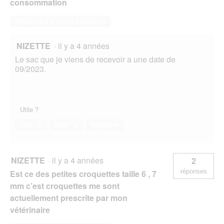
consommation
Répondre à cette question
NIZETTE
·
il y a 4 années
Le sac que je viens de recevoir a une date de
09/2023.
Utile ?
Oui ·
0
Non ·
0
Signaler
NIZETTE
·
il y a 4 années
2
réponses
Est ce des petites croquettes taille 6 , 7
mm c’est croquettes me sont
actuellement prescrite par mon
vétérinaire