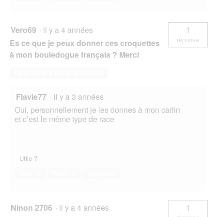
Vero69
·
il y a 4 années
1
réponse
Es ce que je peux donner ces croquettes
à mon bouledogue français ? Merci
Répondre à cette question
Flavie77
·
il y a 3 années
Oui, personnellement je les donnes à mon carlin
et c’est le même type de race
Utile ?
Oui ·
0
Non ·
0
Signaler
Ninon 2706
·
il y a 4 années
1