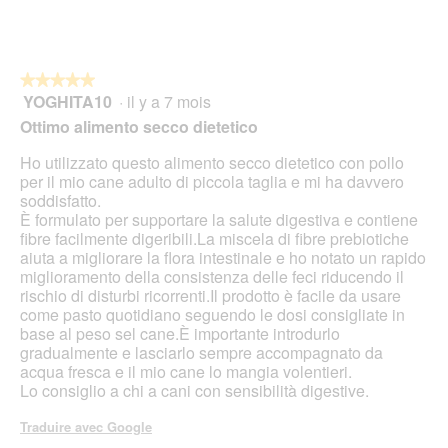
★★★★★
★★★★★
YOGHITA10
·
il y a 7 mois
5
sur
Ottimo alimento secco dietetico
5
étoiles.
Ho utilizzato questo alimento secco dietetico con pollo
per il mio cane adulto di piccola taglia e mi ha davvero
soddisfatto.
È formulato per supportare la salute digestiva e contiene
fibre facilmente digeribili.La miscela di fibre prebiotiche
aiuta a migliorare la flora intestinale e ho notato un rapido
miglioramento della consistenza delle feci riducendo il
rischio di disturbi ricorrenti.Il prodotto è facile da usare
come pasto quotidiano seguendo le dosi consigliate in
base al peso sel cane.È importante introdurlo
gradualmente e lasciarlo sempre accompagnato da
acqua fresca e il mio cane lo mangia volentieri.
Lo consiglio a chi a cani con sensibilità digestive.
Traduire avec Google