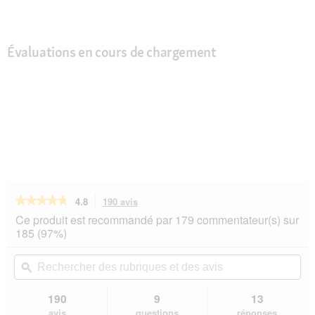
Évaluations en cours de chargement
★★★★★
★★★★★
4.8
190 avis
Cette
action
4.8
Ce produit est recommandé par 179 commentateur(s) sur
sur
vous
185 (97%)
5
redirigera
étoiles.
vers
Rechercher
Rec
Lire
les
des
ϙ
de
les
avis.
rubriques
rub
avis
sur
et
et
190
9
13
Hill's
des
de
avis
questions
réponses
Gastrointestinal