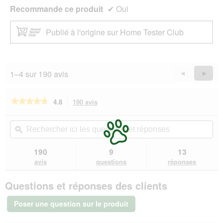
Recommande ce produit
✔
Oui
Publié à l'origine sur Home Tester Club
1–4 sur 190 avis
Précédent
◄
Suiva
►
Reviews
Revie
★★★★★
★★★★★
4.8
190 avis
Cette
action
4.8
sur
vous
Rechercher
Rec
5
redirigera
ici
ϙ
ici
étoiles.
vers
les
les
Lire
les
questions
que
190
9
13
les
avis.
et
et
avis
avis
questions
réponses
sur
réponses
rép
Hill's
Questions et réponses des clients
Gastrointestinal
Biome
Mini
Poser une question sur le produit
Digestive
Poulet
6