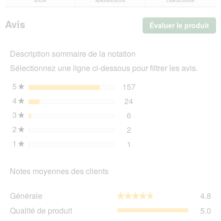
avis
avi
Biome
Mini
Avis
Évaluer le produit
.
Digestive
Poulet
Cet
6
act
kg
Description sommaire de la notation
ent
l'o
Sélectionnez une ligne ci-dessous pour filtrer les avis.
d'u
boî
5
étoiles
157
157 avis avec 5 étoiles.
Sélectionnez pour filtrer 
★
de
4
étoiles
24
dia
24 avis avec 4 étoiles.
Sélectionnez pour filtrer 
★
3
étoiles
6
6 avis avec 3 étoiles.
Sélectionnez pour filtrer l
★
2
étoiles
2
2 avis avec 2 étoiles.
Sélectionnez pour filtrer l
★
1
étoiles
1
1 avis avec 1 étoile.
Sélectionnez pour filtrer l
★
Notes moyennes des clients
Gén
Générale
4.8
★★★★★
★★★★★
La
Qua
Qualité de produit
5.0
val
de
de
Rap