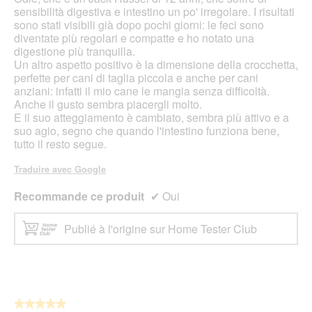
b
l
sensibilità digestiva e intestino un po' irregolare. I risultati
o
'
sono stati visibili già dopo pochi giorni: le feci sono
î
o
diventate più regolari e compatte e ho notato una
t
u
digestione più tranquilla.
e
v
Un altro aspetto positivo è la dimensione della crocchetta,
d
e
perfette per cani di taglia piccola e anche per cani
e
r
anziani: infatti il mio cane le mangia senza difficoltà.
d
t
Anche il gusto sembra piacergli molto.
i
u
E il suo atteggiamento è cambiato, sembra più attivo e a
a
r
suo agio, segno che quando l'intestino funziona bene,
l
e
tutto il resto segue.
o
d
g
'
Traduire avec Google
u
u
e
n
Recommande ce produit
✔
Oui
.
e
b
Publié à l'origine sur Home Tester Club
o
î
t
e
d
e
★★★★★
★★★★★