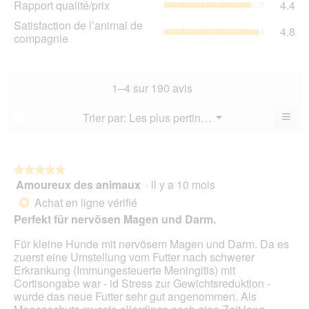
Rapport qualité/prix
4.4
pro
la
qua
La
Sat
Satisfaction de l’animal de
not
La
4.8
val
de
compagnie
mo
val
de
l’a
est
de
la
de
4.8
la
not
co
sur
not
mo
La
1–4 sur 190 avis
5.
mo
est
val
est
5
de
≡
Menu
Trier par:
Les plus pertinents
?
4.4
▼
sur
la
Cliq
sur
5.
not
sur
5.
le
mo
bou
est
suiv
★★★★★
★★★★★
4.8
pour
Amoureux des animaux
·
il y a 10 mois
5
mett
sur
sur
à
Achat en ligne vérifié
5.
*
jour
5
Perfekt für nervösen Magen und Darm.
le
étoiles.
cont
ci-
Für kleine Hunde mit nervösem Magen und Darm. Da es
des
zuerst eine Umstellung vom Futter nach schwerer
Erkrankung (Immungesteuerte Meningitis) mit
Cortisongabe war - id Stress zur Gewichtsreduktion -
wurde das neue Futter sehr gut angenommen. Als