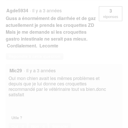
Agde5934
·
il y a 3 années
3
réponses
Guss a énormément de diarrhée et de gaz
actuellement je prends les croquettes ZD
Mais je me demande si les croquettes
gastro intestinale ne serait pas mieux.
Cordialement. Lecomte
Répondre à cette question
Mic29
·
il y a 3 années
Oui mon chien avait les mêmes problèmes et
depuis que je lui donne ces croquettes
recommandé par le vétérinaire tout va bien.donc
satisfait
Utile ?
Oui ·
0
Non ·
0
Signaler