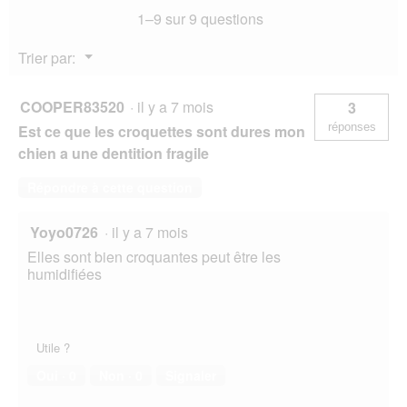
1–9 sur 9 questions
kg
Menu
Trier par:
▼
COOPER83520
·
il y a 7 mois
3
réponses
Est ce que les croquettes sont dures mon
chien a une dentition fragile
Répondre à cette question
Yoyo0726
·
il y a 7 mois
Elles sont bien croquantes peut être les
humidifiées
Utile ?
Oui ·
0
Non ·
0
Signaler