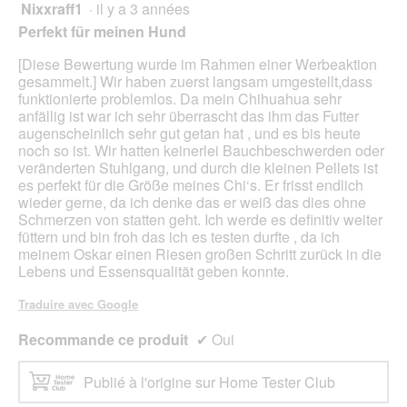
d
Nixxraff1
·
il y a 3 années
5
i
sur
Perfekt für meinen Hund
a
5
l
étoiles.
[Diese Bewertung wurde im Rahmen einer Werbeaktion
o
gesammelt.] Wir haben zuerst langsam umgestellt,dass
g
funktionierte problemlos. Da mein Chihuahua sehr
u
anfällig ist war ich sehr überrascht das ihm das Futter
e
augenscheinlich sehr gut getan hat , und es bis heute
.
noch so ist. Wir hatten keinerlei Bauchbeschwerden oder
veränderten Stuhlgang, und durch die kleinen Pellets ist
es perfekt für die Größe meines Chi‘s. Er frisst endlich
wieder gerne, da ich denke das er weiß das dies ohne
Schmerzen von statten geht. Ich werde es definitiv weiter
füttern und bin froh das ich es testen durfte , da ich
meinem Oskar einen Riesen großen Schritt zurück in die
Lebens und Essensqualität geben konnte.
Traduire avec Google
Recommande ce produit
✔
Oui
Publié à l'origine sur Home Tester Club