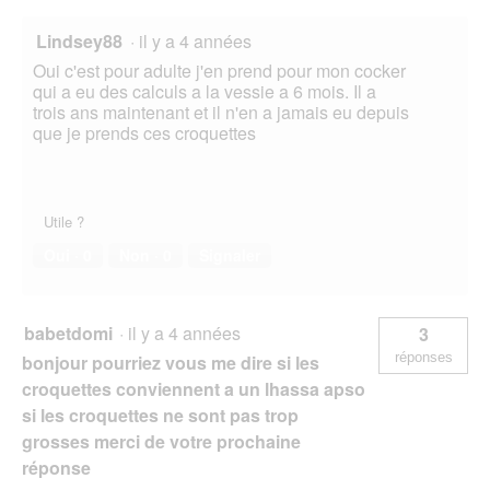
Lindsey88
·
il y a 4 années
Oui c'est pour adulte j'en prend pour mon cocker
qui a eu des calculs a la vessie a 6 mois. Il a
trois ans maintenant et il n'en a jamais eu depuis
que je prends ces croquettes
Utile ?
Oui ·
0
Non ·
0
Signaler
babetdomi
·
il y a 4 années
3
réponses
bonjour pourriez vous me dire si les
croquettes conviennent a un lhassa apso
si les croquettes ne sont pas trop
grosses merci de votre prochaine
réponse