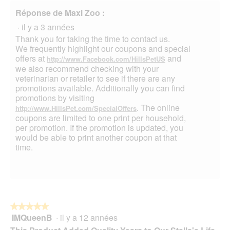
Réponse de Maxi Zoo :
·
il y a 3 années
Thank you for taking the time to contact us.
We frequently highlight our coupons and special
offers at
and
http://www.Facebook.com/HillsPetUS
we also recommend checking with your
veterinarian or retailer to see if there are any
promotions available. Additionally you can find
promotions by visiting
. The online
http://www.HillsPet.com/SpecialOffers
coupons are limited to one print per household,
per promotion. If the promotion is updated, you
would be able to print another coupon at that
time.
★★★★★
★★★★★
IMQueenB
·
il y a 12 années
5
sur