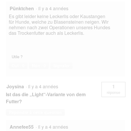
Pünktchen
·
il y a 4 années
Es gibt leider keine Leckerlis oder Kaustangen
für Hunde, welche zu Blasensteinen neigen. Wir
nehmen nach zwei Operationen unseres Hundes
das Trockenfutter auch als Leckerlis.
Utile ?
Oui ·
0
Non ·
0
Signaler
Joysina
·
il y a 4 années
1
réponse
Ist das die „Light“-Variante von dem
Futter?
Répondre à cette question
Annefee55
·
il y a 4 années