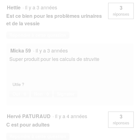
Hettie
·
il y a 3 années
3
réponses
Est ce bien pour les problèmes urinaires
et de la vessie
Répondre à cette question
Micka 59
·
il y a 3 années
Super produit pour les calculs de struvite
Utile ?
Oui ·
0
Non ·
0
Signaler
Hervé PATURAUD
·
il y a 4 années
3
réponses
C est pour adultes
Répondre à cette question