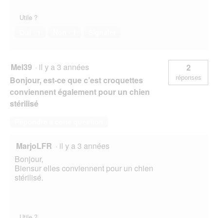
Utile ?
Oui ·
1
Non ·
1
Signaler
Mel39
·
il y a 3 années
2
réponses
Bonjour, est-ce que c’est croquettes
conviennent également pour un chien
stérilisé
Répondre à cette question
MarjoLFR
·
il y a 3 années
Bonjour,
Biensur elles conviennent pour un chien
stérilisé.
Utile ?