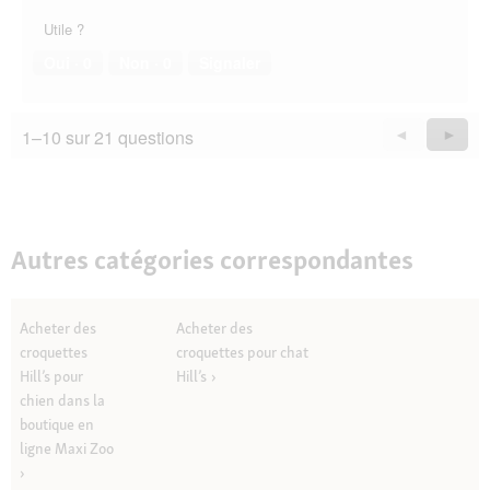
Utile ?
Oui ·
0
Non ·
0
Signaler
1–10 sur 21 questions
Précédent
◄
Suiva
►
Questions
Quest
Autres catégories correspondantes
Acheter des
Acheter des
croquettes
croquettes pour chat
Hill’s pour
Hill’s
chien dans la
boutique en
ligne Maxi Zoo