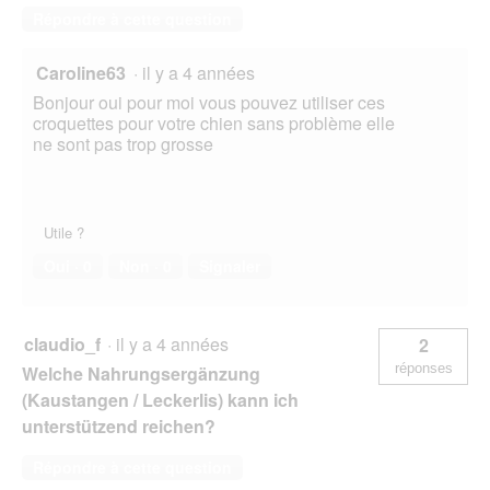
Répondre à cette question
Caroline63
·
il y a 4 années
Bonjour oui pour moi vous pouvez utiliser ces
croquettes pour votre chien sans problème elle
ne sont pas trop grosse
Utile ?
Oui ·
0
Non ·
0
Signaler
claudio_f
·
il y a 4 années
2
réponses
Welche Nahrungsergänzung
(Kaustangen / Leckerlis) kann ich
unterstützend reichen?
Répondre à cette question