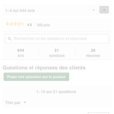
1–4 sur 644 avis
Précédent
◄
Suiva
►
Reviews
Revie
★★★★★
★★★★★
4.6
644 avis
Cette
action
4.6
sur
vous
Rechercher
Rec
5
redirigera
ici
ϙ
ici
étoiles.
vers
les
les
Lire
les
questions
que
644
21
26
les
avis.
et
et
avis
avis
questions
réponses
sur
réponses
rép
Hill's
Questions et réponses des clients
Prescription
Diet
c/d
Poser une question sur le produit
Multicare
12
kg
1–10 sur 21 questions
Menu
Trier par:
▼