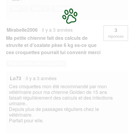
Oui ·
1
Non ·
1
Signaler
Mirabelle2006
·
il y a 3 années
3
réponses
Ma petite chienne fait des calculs de
struvite et d'oxalate pèse 6 kg es-ce que
ces croquettes pourrait lui convenir merci
Répondre à cette question
Lo73
·
il y a 3 années
Ces croquettes mon été recommandé par mon
vétérinaire pour ma chienne Golden de 15 ans
faisait régulièrement des calculs et des infections
urinaire..
Depuis plus de passages réguliers chez le
vétérinaire.
Parfait pour elle.