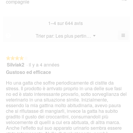
compagnie
mo
val
de
l’a
est
de
la
de
4.6
la
not
co
sur
not
mo
La
1–4 sur 644 avis
5.
mo
est
val
est
4.7
de
≡
Menu
Trier par:
Les plus pertinents
?
4.3
▼
sur
la
Cliq
sur
5.
not
sur
5.
le
mo
bou
est
suiv
★★★★★
★★★★★
4.5
pour
Silviak2
·
il y a 4 années
4
mett
sur
sur
à
Gustoso ed efficace
5.
jour
5
le
étoiles.
Ho una gatta che soffre periodicamente di cistite da
cont
ci-
stress. Il prodotto è arrivato proprio in una delle sue fasi
des
no ed è stato interessante provarlo, sotto sorveglianza del
veterinario in una situazione simile. Inizialmente,
essendo la mia gattina molto abitudinaria, avevo paura
che si rifiutasse di mangiarli, invece la gatta ha subito
gradito il gusto dei croccantini, consumandoli più
velocemente di quelli a cui era abituata, di altra marca.
Anche l'effetto sul suo apparato urinario sembra essere