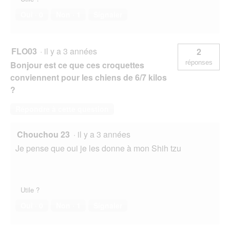
Oui ·
0
Non ·
1
Signaler
FLO03
·
il y a 3 années
2
réponses
Bonjour est ce que ces croquettes
conviennent pour les chiens de 6/7 kilos
?
Répondre à cette question
Chouchou 23
·
il y a 3 années
Je pense que oui je les donne à mon Shih tzu
Utile ?
Oui ·
0
Non ·
1
Signaler