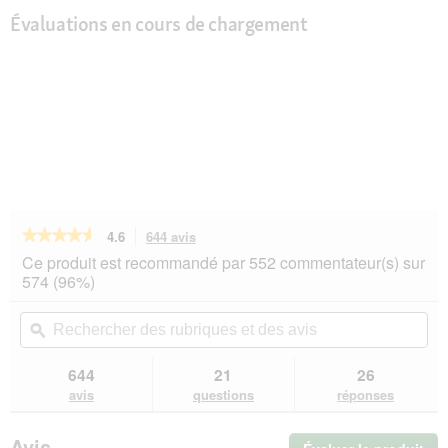
Évaluations en cours de chargement
★★★★★
★★★★★
4.6
644 avis
Cette
action
4.6
Ce produit est recommandé par 552 commentateur(s) sur
sur
vous
574 (96%)
5
redirigera
étoiles.
vers
Rechercher
Rec
Lire
les
des
ϙ
de
les
avis.
rubriques
rub
avis
sur
et
et
644
21
26
Hill's
des
de
avis
questions
réponses
Prescription
avis
avi
Diet
c/d
Avis
Multicare