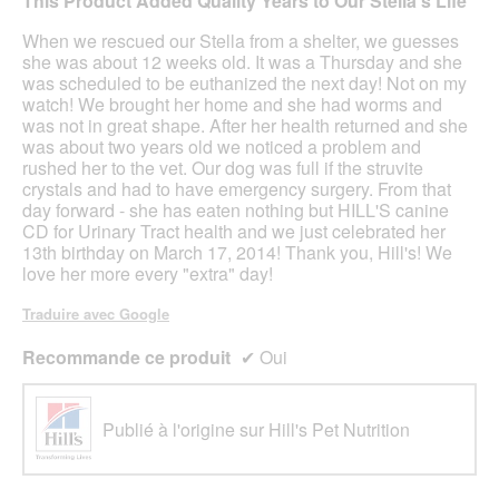
This Product Added Quality Years to Our Stella's Life
5
étoiles.
When we rescued our Stella from a shelter, we guesses
she was about 12 weeks old. It was a Thursday and she
was scheduled to be euthanized the next day! Not on my
watch! We brought her home and she had worms and
was not in great shape. After her health returned and she
was about two years old we noticed a problem and
rushed her to the vet. Our dog was full if the struvite
crystals and had to have emergency surgery. From that
day forward - she has eaten nothing but HILL'S canine
CD for Urinary Tract health and we just celebrated her
13th birthday on March 17, 2014! Thank you, Hill's! We
love her more every "extra" day!
Traduire avec Google
Recommande ce produit
✔
Oui
Publié à l'origine sur Hill's Pet Nutrition