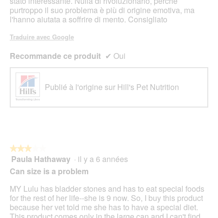
stato interessante. Nulla di rivoluzionario, perchè
purtroppo il suo problema è più di origine emotiva, ma
l'hanno aiutata a soffrire di mento. Consigliato
Traduire avec Google
Recommande ce produit
✔
Oui
Publié à l'origine sur Hill's Pet Nutrition
★★★★★
★★★★★
Paula Hathaway
·
il y a 6 années
3
sur
Can size is a problem
5
étoiles.
MY Lulu has bladder stones and has to eat special foods
for the rest of her life--she is 9 now. So, I buy this product
because her vet told me she has to have a special diet.
This product comes only in the large can and I can't find