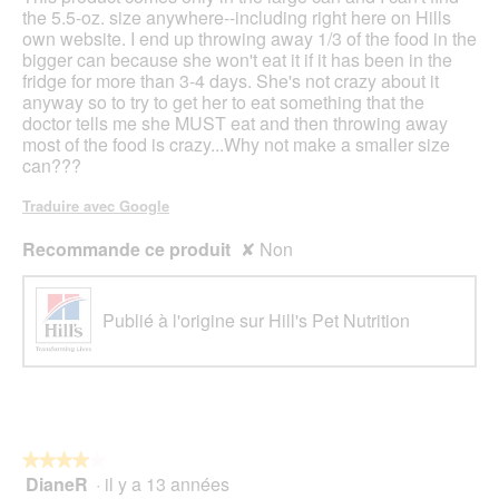
the 5.5-oz. size anywhere--including right here on Hills
own website. I end up throwing away 1/3 of the food in the
bigger can because she won't eat it if it has been in the
fridge for more than 3-4 days. She's not crazy about it
anyway so to try to get her to eat something that the
doctor tells me she MUST eat and then throwing away
most of the food is crazy...Why not make a smaller size
can???
Traduire avec Google
Recommande ce produit
✘
Non
Publié à l'origine sur Hill's Pet Nutrition
★★★★★
★★★★★
DianeR
·
il y a 13 années
4