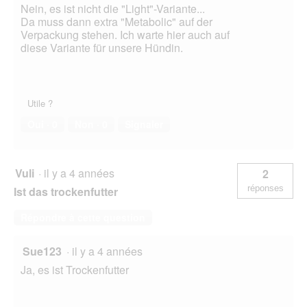
Nein, es ist nicht die "Light"-Variante...
Da muss dann extra "Metabolic" auf der
Verpackung stehen. Ich warte hier auch auf
diese Variante für unsere Hündin.
Utile ?
Oui ·
0
Non ·
0
Signaler
Vuli
·
il y a 4 années
2
réponses
Ist das trockenfutter
Répondre à cette question
Sue123
·
il y a 4 années
Ja, es ist Trockenfutter