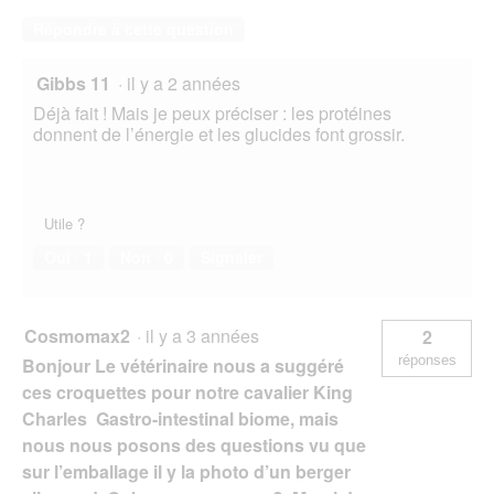
Répondre à cette question
Gibbs 11
·
il y a 2 années
Déjà fait ! Mais je peux préciser : les protéines
donnent de l’énergie et les glucides font grossir.
Utile ?
Oui ·
1
Non ·
0
Signaler
Cosmomax2
·
il y a 3 années
2
réponses
Bonjour Le vétérinaire nous a suggéré
ces croquettes pour notre cavalier King
Charles Gastro-intestinal biome, mais
nous nous posons des questions vu que
sur l’emballage il y la photo d’un berger