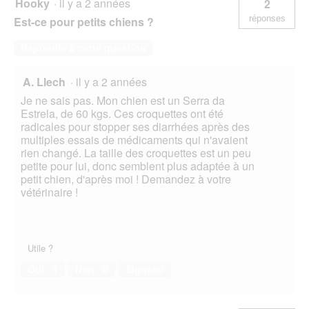
Hooky
·
il y a 2 années
2
réponses
Est-ce pour petits chiens ?
Répondre à cette question
A. Llech
·
il y a 2 années
Je ne sais pas. Mon chien est un Serra da
Estrela, de 60 kgs. Ces croquettes ont été
radicales pour stopper ses diarrhées après des
multiples essais de médicaments qui n'avaient
rien changé. La taille des croquettes est un peu
petite pour lui, donc semblent plus adaptée à un
petit chien, d'après moi ! Demandez à votre
vétérinaire !
Utile ?
Oui ·
1
Non ·
0
Signaler