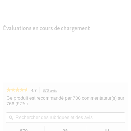
Évaluations en cours de chargement
★★★★★
★★★★★
4.7
870 avis
Cette
action
4.7
Ce produit est recommandé par 736 commentateur(s) sur
sur
vous
756 (97%)
5
redirigera
étoiles.
vers
Rechercher
Rec
Lire
les
des
ϙ
de
les
avis.
rubriques
rub
avis
sur
et
et
870
28
41