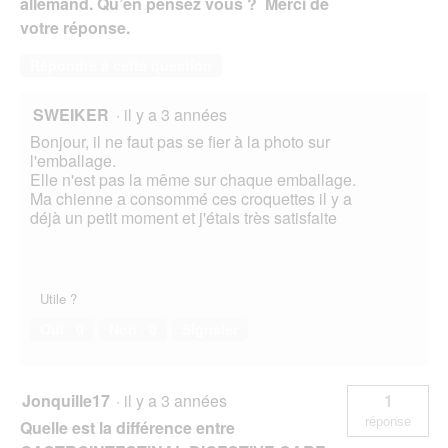
allemand. Qu’en pensez vous ? Merci de
votre réponse.
Répondre à cette question
SWEIKER
·
il y a 3 années
Bonjour, il ne faut pas se fier à la photo sur
l'emballage.
Elle n'est pas la même sur chaque emballage.
Ma chienne a consommé ces croquettes il y a
déjà un petit moment et j'étais très satisfaite
Utile ?
Oui ·
0
Non ·
0
Signaler
Jonquille17
·
il y a 3 années
1
réponse
Quelle est la différence entre