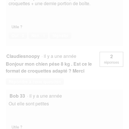
croquettes + une demie portion de boîte.
Utile ?
Oui ·
0
Non ·
1
Signaler
Claudiesnoopy
·
il y a une année
2
réponses
Bonjour mon chien pése 8 kg . Est ce le
format de croquettes adapté ? Merci
Répondre à cette question
Bob 33
·
il y a une année
Oui elle sont petites
Utile ?