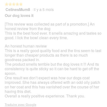
r
e
t
★★★★★
★★★★★
n
u
CelinesMum8
·
il y a 5 mois
5
t
r
sur
r
Our dog loves it
e
5
a
d
étoiles.
î
[This review was collected as part of a promotion.] An
'
n
honest review from the dog
u
e
This is the best food ever. It smells amazing and tastes so
n
r
good. I lick the bowl clean every time.
e
a
b
An honest human review
l
o
This is a really good quality food and the tins seem to last
'
î
longer than cheaper products as there is so much
o
t
goodness packed in.
u
e
The product smells terrible but the dog loves it !!! And its
v
d
consistency is quite sticky so it can be hard to get off the
e
e
spoon.
r
d
One result we don’t expect was how our dogs coat
t
i
improved. She has always offered with an odd oily patch
u
a
on her coat and this has vanished over the course of her
r
l
having this diet.
e
o
Overall a really positive experience. Thank you.
d
g
'
u
Traduire avec Google
u