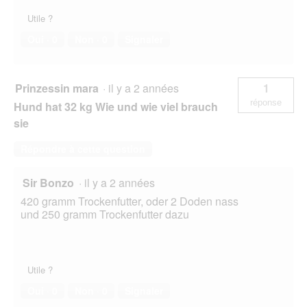
Utile ?
Oui ·
0
Non ·
0
Signaler
Prinzessin mara
·
il y a 2 années
1
réponse
Hund hat 32 kg Wie und wie viel brauch
sie
Répondre à cette question
Sir Bonzo
·
il y a 2 années
420 gramm Trockenfutter, oder 2 Doden nass
und 250 gramm Trockenfutter dazu
Utile ?
Oui ·
0
Non ·
0
Signaler