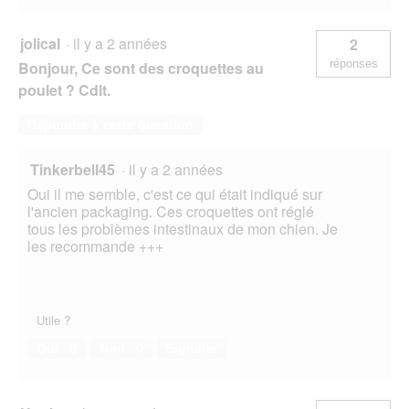
jolical
·
il y a 2 années
2
réponses
Bonjour, Ce sont des croquettes au
poulet ? Cdlt.
Répondre à cette question
Tinkerbell45
·
il y a 2 années
Oui il me semble, c'est ce qui était indiqué sur
l'ancien packaging. Ces croquettes ont réglé
tous les problèmes intestinaux de mon chien. Je
les recommande +++
Utile ?
Oui ·
0
Non ·
0
Signaler