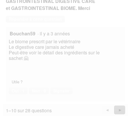
GASTROINTESTINAL DIGESTIVE CARE
et GASTROINTESTINAL BIOME. Merci
Répondre à cette question
Bouchan59
·
il y a 3 années
Le biome prescrit par le vétérinaire
Le digestive care jamais acheté
Peut-être voir le détail des ingrédients sur le
sachet 🤗
Utile ?
Oui ·
1
Non ·
0
Signaler
1–10 sur 28 questions
Précédent
◄
Suiva
►
Questions
Quest