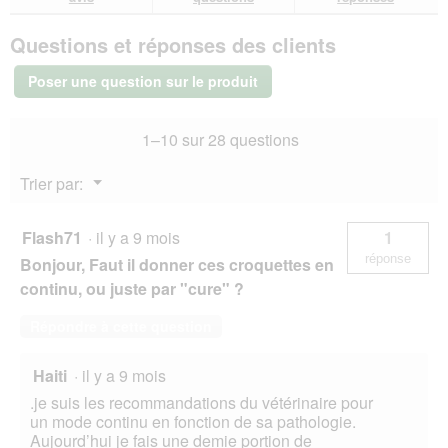
sur
réponses
rép
Hill's
Questions et réponses des clients
Prescription
Diet
Gastrointestinal
Poser une question sur le produit
Biome
Digestive/Fibre
Care
1–10 sur 28 questions
10
kg
Menu
Trier par:
▼
Flash71
·
il y a 9 mois
1
réponse
Bonjour, Faut il donner ces croquettes en
continu, ou juste par "cure" ?
Répondre à cette question
Haiti
·
il y a 9 mois
.je suis les recommandations du vétérinaire pour
un mode continu en fonction de sa pathologie.
Aujourd’hui je fais une demie portion de