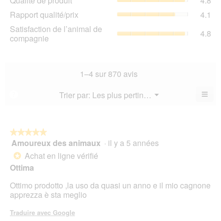
Qualité de produit
4.8
de
de
Rap
Rapport qualité/prix
4.1
pro
la
qua
La
Sat
Satisfaction de l’animal de
not
La
4.8
val
de
compagnie
mo
val
de
l’a
est
de
la
de
4.7
la
not
co
sur
not
mo
La
1–4 sur 870 avis
5.
mo
est
val
est
4.8
de
≡
Menu
Trier par:
Les plus pertinents
?
4.1
▼
sur
la
Cliq
sur
5.
not
sur
5.
le
mo
bou
est
suiv
★★★★★
★★★★★
4.8
pour
Amoureux des animaux
·
il y a 5 années
5
mett
sur
sur
à
Achat en ligne vérifié
5.
*
jour
5
Ottima
le
étoiles.
cont
ci-
Ottimo prodotto ,la uso da quasi un anno e il mio cagnone
des
apprezza è sta meglio
Traduire avec Google