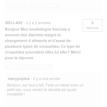
Oui ·
0
Non ·
0
Signaler
BELLA62
·
il y a 2 années
6
réponses
Bonjour Mon bouledogue francais a
souvent des diarrhée malgré le
changement d aliments et d'essai de
plusieurs types de croquettes. Ce type de
croquettes pourraient elles lui aller? Merci
pour la réponse
Répondre à cette question
marypopins
·
il y a une année
Bonjour, oui tout a fait. Faite un essai avec un
petit sac. vous verrez le résultat est quasi
immédiat !