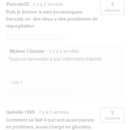
Pascale35
·
il y a 2 années
3
réponses
Puis je donner à mes bouledogues
français un des deux a des problèmes de
régurgitation
Répondre à cette question
Mylene Clausier
·
il y a 2 années
Toujours demander à son vétérinaire d'abord!
Utile ?
Oui ·
0
Non ·
0
Signaler
Isabelle 1969
·
il y a 3 années
2
réponses
Comment se faiit il quil soit aussi pauvre
en protéines, aussi chargé en glucides