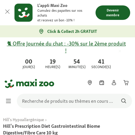
L'appli Maxi Zoo
Devenir
Cumulez des papattes sur vos
membre
achats
et recevez un bon -10% !
Click & Collect 2h GRATUIT
🐈 Offre Journée du chat : -30% sur le 2ème produit
!
00
19
54
41
JOUR(S)
HEURE(S)
MINUTE(S)
SECONDE(S)
Hill's Hypoallergénique
Hill's Prescription Diet Gastrointestinal Biome
Digestive/Fibre Care 10 kg