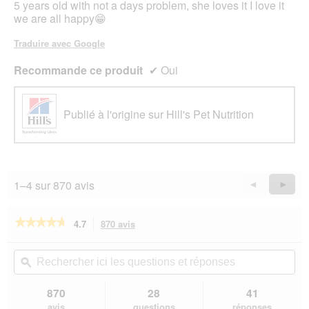
5 years old with not a days problem, she loves it I love it
we are all happy😁
Traduire avec Google
Recommande ce produit
✔
Oui
Publié à l'origine sur Hill's Pet Nutrition
1–4 sur 870 avis
Précédent
◄
Suiva
►
Reviews
Revie
★★★★★
★★★★★
4.7
870 avis
Cette
action
4.7
sur
vous
Rechercher
Rec
5
redirigera
ici
ϙ
ici
étoiles.
vers
les
les
Lire
les
questions
que
870
28
41
les
avis.
et
et
avis
avis
questions
réponses