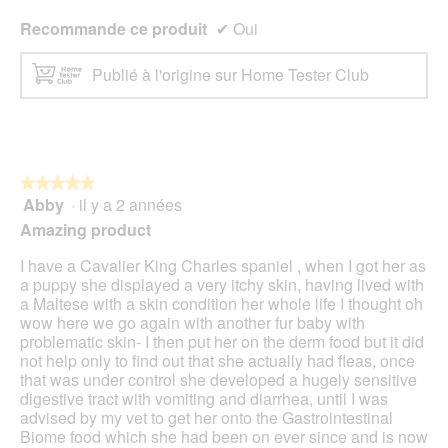
e
n
.
Recommande ce produit
✔
Oui
e
b
o
Publié à l'origine sur Home Tester Club
î
t
e
d
e
d
★★★★★
★★★★★
i
Abby
·
il y a 2 années
5
a
sur
Amazing product
l
5
o
étoiles.
I have a Cavalier King Charles spaniel , when I got her as
g
a puppy she displayed a very itchy skin, having lived with
u
a Maltese with a skin condition her whole life I thought oh
e
wow here we go again with another fur baby with
.
problematic skin- I then put her on the derm food but it did
not help only to find out that she actually had fleas, once
that was under control she developed a hugely sensitive
digestive tract with vomiting and diarrhea, until I was
advised by my vet to get her onto the Gastrointestinal
Biome food which she had been on ever since and is now