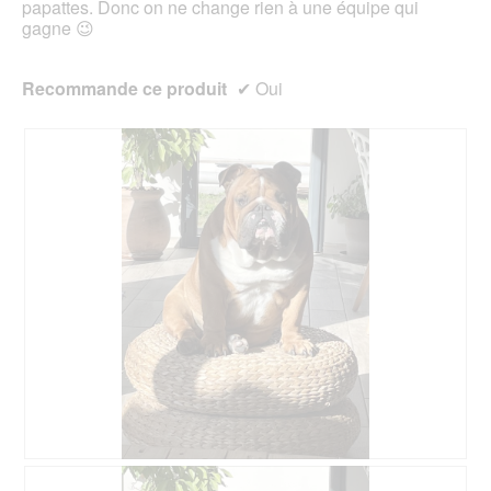
papattes. Donc on ne change rien à une équipe qui
gagne 😉
Recommande ce produit
✔
Oui
A
P
v
h