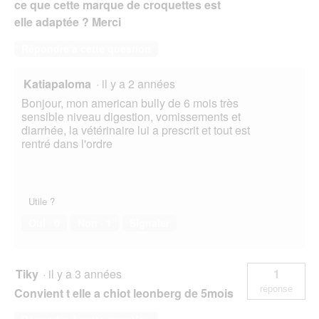
ce que cette marque de croquettes est
elle adaptée ? Merci
Répondre à cette question
Katiapaloma
·
il y a 2 années
Bonjour, mon american bully de 6 mois très
sensible niveau digestion, vomissements et
diarrhée, la vétérinaire lui a prescrit et tout est
rentré dans l'ordre
Utile ?
Oui ·
0
Non ·
1
Signaler
Tiky
·
il y a 3 années
1
réponse
Convient t elle a chiot leonberg de 5mois