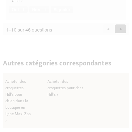
Utile ?
Oui ·
1
Non ·
1
Signaler
1–10 sur 46 questions
Précédent
◄
Suiva
►
Questions
Quest
Autres catégories correspondantes
Acheter des
Acheter des
croquettes
croquettes pour chat
Hill’s pour
Hill’s
chien dans la
boutique en
ligne Maxi Zoo