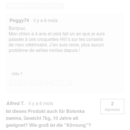
Répondre à cette question
Peggy74
·
il y a 6 mois
Bonjour,
Mon chien a 4 ans et cela fait un an que je suis
passée à ces croquettes Hill’s sur les conseils
de mon vétérinaire. J’en suis ravie, plus aucun
problème de selles molles depuis !
Utile ?
Oui ·
0
Non ·
0
Signaler
Alfred T.
·
il y a 6 mois
2
réponses
Ist dieses Produkt auch für Bolonka
zwetna, Gewicht 7kg, 10 Jahre alt
geeignet? Wie groß ist die "Körnung"?