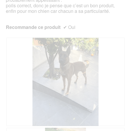
e
poils correct, donc je pense que c’est un bon produit,
r
enfin pour mon chien car chacun a sa particularité.
t
u
r
Recommande ce produit
✔
Oui
e
d
'
u
n
e
b
o
î
t
e
d
e
d
i
a
l
o
A
P
g