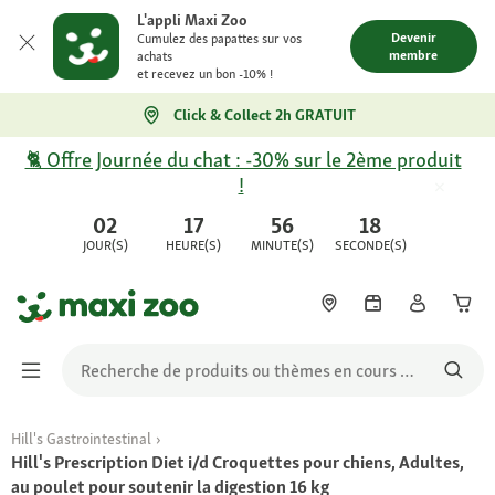
L'appli Maxi Zoo
Devenir
Cumulez des papattes sur vos
membre
achats
et recevez un bon -10% !
Click & Collect 2h GRATUIT
🐈 Offre Journée du chat : -30% sur le 2ème produit
!
02
17
56
18
JOUR(S)
HEURE(S)
MINUTE(S)
SECONDE(S)
Hill's Gastrointestinal
Hill's Prescription Diet i/d Croquettes pour chiens, Adultes,
au poulet pour soutenir la digestion 16 kg