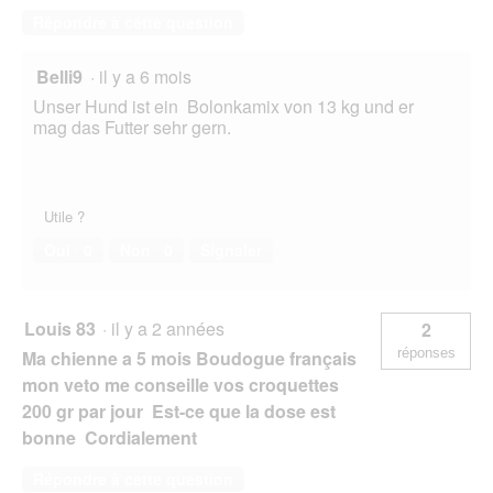
Répondre à cette question
Belli9
·
il y a 6 mois
Unser Hund ist ein Bolonkamix von 13 kg und er
mag das Futter sehr gern.
Utile ?
Oui ·
0
Non ·
0
Signaler
Louis 83
·
il y a 2 années
2
réponses
Ma chienne a 5 mois Boudogue français
mon veto me conseille vos croquettes
200 gr par jour Est-ce que la dose est
bonne Cordialement
Répondre à cette question