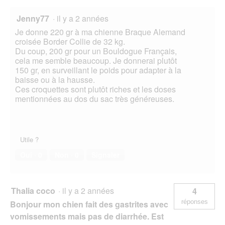
Jenny77
·
il y a 2 années
Je donne 220 gr à ma chienne Braque Alemand
croisée Border Collie de 32 kg.
Du coup, 200 gr pour un Bouldogue Français,
cela me semble beaucoup. Je donnerai plutôt
150 gr, en surveillant le poids pour adapter à la
baisse ou à la hausse.
Ces croquettes sont plutôt riches et les doses
mentionnées au dos du sac très généreuses.
Utile ?
Oui ·
0
Non ·
0
Signaler
Thalia coco
·
il y a 2 années
4
réponses
Bonjour mon chien fait des gastrites avec
vomissements mais pas de diarrhée. Est