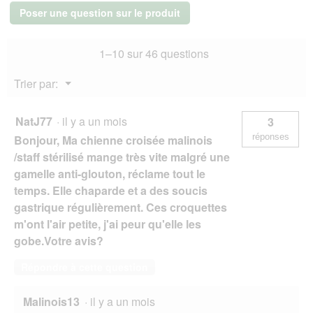
e
r
i/d
Poser une question sur le produit
d
Croquettes
t
pour
i
u
chiens,
a
r
1–10 sur 46 questions
Adultes,
l
e
au
o
d
poulet
Menu
Trier par:
g
pour
'
▼
soutenir
u
u
la
e
n
digestion
NatJ77
·
il y a un mois
3
.
e
16
réponses
Bonjour, Ma chienne croisée malinois
b
kg
o
/staff stérilisé mange très vite malgré une
î
gamelle anti-glouton, réclame tout le
t
temps. Elle chaparde et a des soucis
e
gastrique régulièrement. Ces croquettes
d
e
m'ont l'air petite, j'ai peur qu'elle les
d
gobe.Votre avis?
i
a
Répondre à cette question
l
o
g
Malinois13
·
il y a un mois