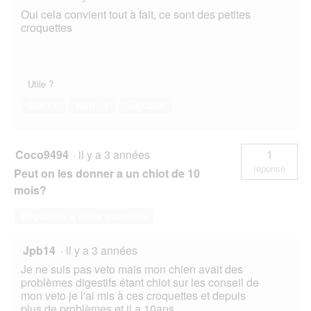
Oui cela convient tout à fait, ce sont des petites
croquettes
Utile ?
Oui ·
1
Non ·
1
Signaler
Coco9494
·
il y a 3 années
1
réponse
Peut on les donner a un chiot de 10
mois?
Répondre à cette question
Jpb14
·
il y a 3 années
Je ne suis pas veto mais mon chien avait des
problèmes digestifs étant chiot sur les conseil de
mon veto je l'ai mis à ces croquettes et depuis
plus de problèmes et il a 10ans