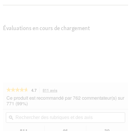
Évaluations en cours de chargement
★★★★★
★★★★★
4.7
811 avis
Cette
action
4.7
Ce produit est recommandé par 762 commentateur(s) sur
sur
vous
771 (99%)
5
redirigera
étoiles.
vers
Rechercher
Rec
Lire
les
des
ϙ
de
les
avis.
rubriques
rub
avis
sur
et
et
811
46
30