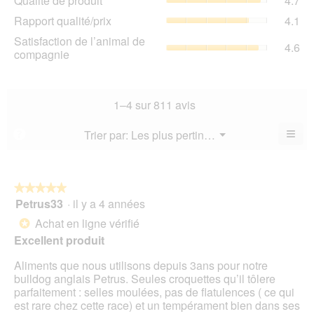
Qualité de produit
4.7
de
de
Rap
Rapport qualité/prix
4.1
pro
la
qua
La
Sat
Satisfaction de l’animal de
not
La
4.6
val
de
compagnie
mo
val
de
l’a
est
de
la
de
4.7
la
not
co
sur
not
mo
La
1–4 sur 811 avis
5.
mo
est
val
est
4.7
de
≡
Menu
Trier par:
Les plus pertinents
?
4.1
▼
sur
la
Cliq
sur
5.
not
sur
5.
le
mo
bou
est
suiv
★★★★★
★★★★★
4.6
pour
Petrus33
·
il y a 4 années
5
mett
sur
sur
à
Achat en ligne vérifié
5.
*
jour
5
le
Excellent produit
étoiles.
cont
ci-
Aliments que nous utilisons depuis 3ans pour notre
des
bulldog anglais Petrus. Seules croquettes qu’il tôlere
parfaitement : selles moulées, pas de flatulences ( ce qui
est rare chez cette race) et un tempérament bien dans ses