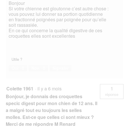
u
Bonjour
e
Si votre chienne est gloutonne c’est autre chose :
.
vous pouvez lui donner sa portion quotidienne
en fractionné poignées par poignée pour qu’elle
soit rassasiée.
En ce qui concerne la qualité digestive de ces
croquettes elles sont excellentes
Utile ?
Oui ·
0
Non ·
0
Signaler
Colette 1961
·
il y a 6 mois
1
réponse
Bonjour, je donnais des croquettes
specic digest pour mon chien de 12 ans. Il
a malgré tout eu toujours les selles
molles. Est-ce que celles ci sont mieux ?
Merci de me répondre M Renard