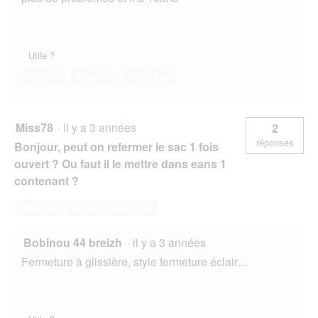
Utile ?
Oui ·
0
Non ·
1
Signaler
Miss78
·
il y a 3 années
2
réponses
Bonjour, peut on refermer le sac 1 fois
ouvert ? Ou faut il le mettre dans eans 1
contenant ?
Répondre à cette question
Bobinou 44 breizh
·
il y a 3 années
Fermeture à glissière, style fermeture éclair…