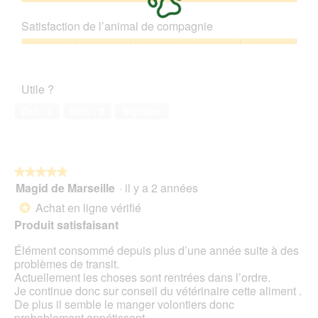
5
Rapport
a
t
sur
qualité/prix,
p
e
Satisfaction de l’animal de compagnie
5
5
h
a
sur
Satisfaction
o
c
5
de
t
t
l’animal
o
i
Utile ?
de
1
o
compagnie,
.
n
Oui ·
3
Non ·
2
Signaler
5
e
sur
n
5
t
r
★★★★★
★★★★★
a
Magid de Marseille
·
il y a 2 années
î
5
n
sur
Achat en ligne vérifié
*
e
5
Produit satisfaisant
r
étoiles.
a
Élément consommé depuis plus d’une année suite à des
l
problèmes de transit.
'
Actuellement les choses sont rentrées dans l’ordre.
o
Je continue donc sur conseil du vétérinaire cette aliment .
u
De plus il semble le manger volontiers donc
v
probablement appétissant .