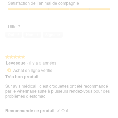
sur
qualité/prix,
a
l
e
Satisfaction de l’animal de compagnie
5
4
l
e
a
sur
'
Satisfaction
i
c
5
o
de
n
t
u
l’animal
e
i
Utile ?
v
de
p
o
e
compagnie,
o
n
Oui ·
6
Non ·
1
Signaler
r
5
s
e
t
sur
e
n
u
5
t
r
r
e
★★★★★
★★★★★
a
d
Levesque
·
il y a 3 années
î
5
'
n
sur
Achat en ligne vérifié
*
u
e
5
Très bon produit
n
r
étoiles.
e
a
Sur avis médical , c’est croquettes ont été recommandé
b
l
par le vétérinaire suite à plusieurs rendez-vous pour des
o
'
problèmes d’estomac
î
o
t
u
e
v
Recommande ce produit
✔
Oui
d
e
e