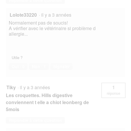
Répondre à cette question
Lolote33220
·
il y a 3 années
Normalement pas de soucis!
A vérifier avec le vétérinaire si problème d
allergie...
Utile ?
Oui ·
0
Non ·
1
Signaler
Tiky
·
il y a 3 années
1
réponse
Les croquettes. Hills digestive
conviennent t elle a chiot leonberg de
5mois
Répondre à cette question