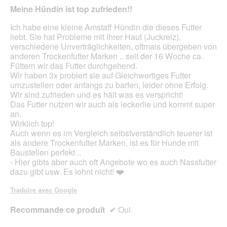
g
'
n
sur
Meine Hündin ist top zufrieden!!
u
u
e
5
e
n
r
étoiles.
Ich habe eine kleine Amstaff Hündin die dieses Futter
.
e
a
liebt. Sie hat Probleme mit ihrer Haut (Juckreiz),
b
l
verschiedene Unverträglichkeiten, oftmals übergeben von
o
'
anderen Trockenfutter Marken .. seit der 16 Woche ca.
î
o
Füttern wir das Futter durchgehend.
t
u
Wir haben 3x probiert sie auf Gleichwertiges Futter
e
v
umzustellen oder anfangs zu barfen, leider ohne Erfolg.
d
e
Wir sind zufrieden und es hält was es verspricht!
e
r
Das Futter nutzen wir auch als leckerlie und kommt super
d
t
an.
i
u
Wirklich top!
a
r
Auch wenn es im Vergleich selbstverständlich teuerer ist
l
e
als andere Trockenfutter Marken, ist es für Hunde mit
o
d
Baustellen perfekt ..
g
'
- Hier gibts aber auch oft Angebote wo es auch Nassfutter
u
u
dazu gibt usw. Es lohnt nicht! ❤️
e
n
.
e
Traduire avec Google
b
o
Recommande ce produit
✔
Oui
î
t