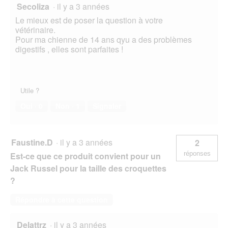
Secoliza
·
il y a 3 années
Le mieux est de poser la question à votre
vétérinaire.
Pour ma chienne de 14 ans qyu a des problèmes
digestifs , elles sont parfaites !
Utile ?
Oui ·
0
Non ·
1
Signaler
Faustine.D
·
il y a 3 années
2
réponses
Est-ce que ce produit convient pour un
Jack Russel pour la taille des croquettes
?
Répondre à cette question
Delattrz
·
il y a 3 années