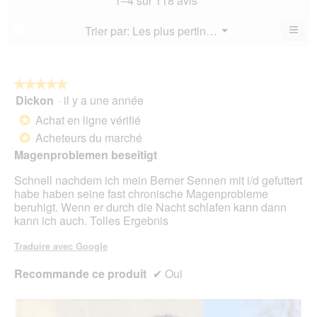
1–4 sur 118 avis
5.
mo
est
val
est
4.5
de
≡
Menu
Trier par:
Les plus pertinents
?
3.8
▼
sur
la
Cliq
sur
5.
not
sur
5.
le
mo
bou
est
suiv
★★★★★
★★★★★
4.4
pour
Dickon
·
il y a une année
5
mett
sur
sur
à
Achat en ligne vérifié
5.
*
jour
5
le
Acheteurs du marché
*
étoiles.
cont
Magenproblemen beseitigt
ci-
des
Schnell nachdem ich mein Berner Sennen mit i/d gefuttert
habe haben seine fast chronische Magenprobleme
beruhigt. Wenn er durch die Nacht schlafen kann dann
kann ich auch. Tolles Ergebnis
Traduire avec Google
Recommande ce produit
✔
Oui