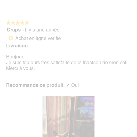
e
t
sur
n
u
5
t
r
r
e
★★★★★
★★★★★
a
d
Craps
·
il y a une année
î
5
'
n
sur
Achat en ligne vérifié
*
u
e
5
Livraison
n
r
étoiles.
e
a
Bonjour.
b
l
Je suis toujours très satisfaite de la livraison de mon coli.
o
'
Merci à vous.
î
o
t
u
e
v
Recommande ce produit
✔
Oui
d
e
e
r
d
t
i
u
a
r
l
e
o
d
g
'
u
u