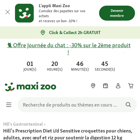
L'appli Maxi Zoo
Devenir
Cumulez des papattes sur vos
membre
achats
et recevez un bon -10% !
Click & Collect 2h GRATUIT
🐈 Offre Journée du chat : -30% sur le 2ème produit
!
01
20
46
45
JOUR(S)
HEURE(S)
MINUTE(S)
SECONDE(S)
Hill's Gastrointestinal
Hill's Prescription Diet i/d Sensitive croquettes pour chiens,
adultes, avec œuf et riz pour soutenir la digestion 12 kg