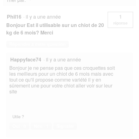
et
riz
pour
Phil16
·
il y a une année
1
soutenir
réponse
Bonjour Est il utilisable sur un chiot de 20
la
digestion
kg de 6 mois? Merci
12
kg
Répondre à cette question
Happyface74
·
il y a une année
Bonjour je ne pense pas que ces croquettes soit
les meilleurs pour un chiot de 6 mois mais avec
tout ce qu'il propose comme variété il y en
sûrement une pour votre chiot aller voir sur leur
site
Utile ?
Oui ·
0
Non ·
1
Signaler