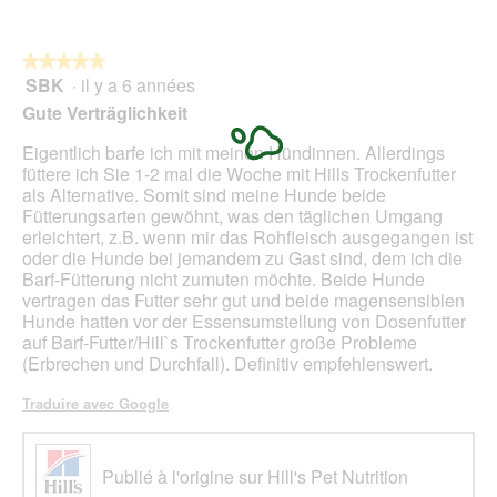
e
d
e
★★★★★
★★★★★
d
SBK
·
il y a 6 années
5
i
sur
Gute Verträglichkeit
a
5
l
étoiles.
Eigentlich barfe ich mit meinen Hündinnen. Allerdings
o
füttere ich Sie 1-2 mal die Woche mit Hills Trockenfutter
g
als Alternative. Somit sind meine Hunde beide
u
Fütterungsarten gewöhnt, was den täglichen Umgang
e
erleichtert, z.B. wenn mir das Rohfleisch ausgegangen ist
.
oder die Hunde bei jemandem zu Gast sind, dem ich die
Barf-Fütterung nicht zumuten möchte. Beide Hunde
vertragen das Futter sehr gut und beide magensensiblen
Hunde hatten vor der Essensumstellung von Dosenfutter
auf Barf-Futter/Hill`s Trockenfutter große Probleme
(Erbrechen und Durchfall). Definitiv empfehlenswert.
Traduire avec Google
Publié à l'origine sur Hill's Pet Nutrition