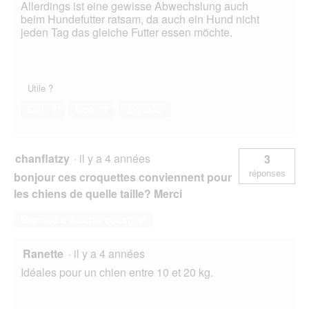
Allerdings ist eine gewisse Abwechslung auch
beim Hundefutter ratsam, da auch ein Hund nicht
jeden Tag das gleiche Futter essen möchte.
Utile ?
Oui ·
1
Non ·
1
Signaler
chanflatzy
·
il y a 4 années
3
réponses
bonjour ces croquettes conviennent pour
les chiens de quelle taille? Merci
Répondre à cette question
Ranette
·
il y a 4 années
Idéales pour un chien entre 10 et 20 kg.