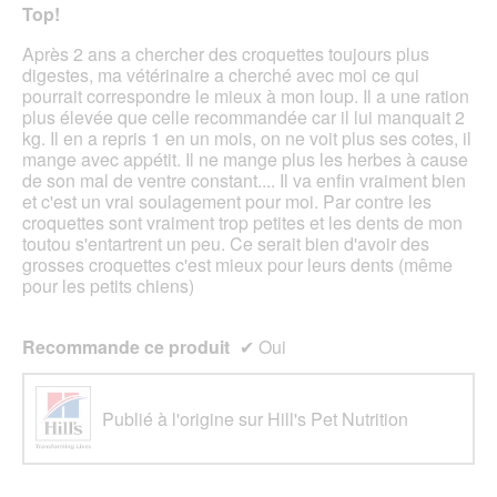
'
n
sur
Top!
u
e
5
n
r
étoiles.
Après 2 ans a chercher des croquettes toujours plus
e
a
digestes, ma vétérinaire a cherché avec moi ce qui
b
l
pourrait correspondre le mieux à mon loup. Il a une ration
o
'
plus élevée que celle recommandée car il lui manquait 2
î
o
kg. Il en a repris 1 en un mois, on ne voit plus ses cotes, il
t
u
mange avec appétit. Il ne mange plus les herbes à cause
e
v
de son mal de ventre constant.... Il va enfin vraiment bien
d
e
et c'est un vrai soulagement pour moi. Par contre les
e
r
croquettes sont vraiment trop petites et les dents de mon
d
t
toutou s'entartrent un peu. Ce serait bien d'avoir des
i
u
grosses croquettes c'est mieux pour leurs dents (même
a
r
pour les petits chiens)
l
e
o
d
g
'
Recommande ce produit
✔
Oui
u
u
e
n
.
e
Publié à l'origine sur Hill's Pet Nutrition
b
o
î
t