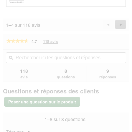
1–4 sur 118 avis
Précédent
◄
Suiva
►
Reviews
Revie
★★★★★
★★★★★
4.7
118 avis
Cette
action
4.7
sur
vous
Rechercher
Rec
5
redirigera
ici
ϙ
ici
étoiles.
vers
les
les
Lire
les
questions
que
118
8
9
les
avis.
et
et
avis
avis
questions
réponses
sur
réponses
rép
Hill's
Questions et réponses des clients
Prescription
Diet
i/d
Poser une question sur le produit
Sensitive
croquettes
pour
1–8 sur 8 questions
chiens,
adultes,
avec
Menu
Trier par:
œuf
▼