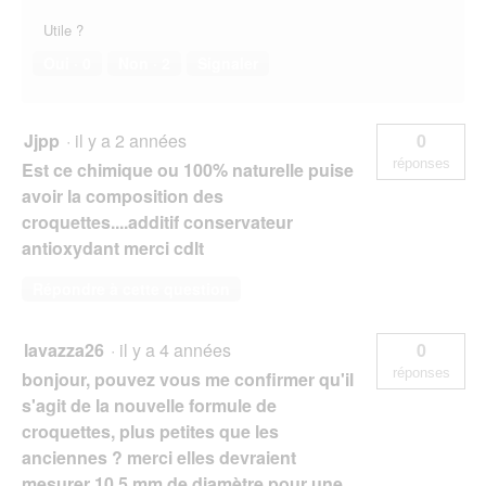
Utile ?
Oui ·
0
Non ·
2
Signaler
Jjpp
·
il y a 2 années
0
réponses
Est ce chimique ou 100% naturelle puise
avoir la composition des
croquettes....additif conservateur
antioxydant merci cdlt
Répondre à cette question
lavazza26
·
il y a 4 années
0
réponses
bonjour, pouvez vous me confirmer qu'il
s'agit de la nouvelle formule de
croquettes, plus petites que les
anciennes ? merci elles devraient
mesurer 10.5 mm de diamètre pour une