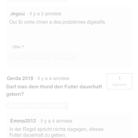
Jegou
·
il y a 3 années
Oui Si votre chien a des problèmes digestifs
Utile ?
Oui ·
0
Non ·
0
Signaler
Gerda 2018
·
il y a 4 années
1
réponse
Darf man dem Hund den Futter dauerhaft
geben?
Répondre à cette question
Emma2012
·
il y a 4 années
In der Regel spricht nichts dagegen, dieses
Futter dauerhaft zu geben.