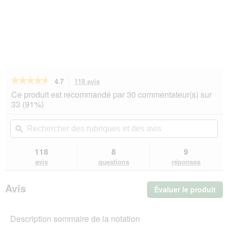
★★★★★
★★★★★
4.7
118 avis
Cette
action
4.7
Ce produit est recommandé par 30 commentateur(s) sur
sur
vous
33 (91%)
5
redirigera
étoiles.
vers
Rechercher
Rec
Lire
les
des
ϙ
de
les
avis.
rubriques
rub
avis
sur
et
et
118
8
9
Hill's
des
de
avis
questions
réponses
Prescription
avis
avi
Diet
i/d
Avis
Évaluer le produit
.
Sensitive
croquettes
Cet
pour
act
chiens,
Description sommaire de la notation
ent
adultes,