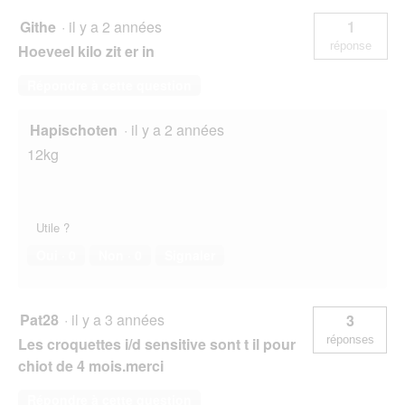
Githe
·
il y a 2 années
1
réponse
Hoeveel kilo zit er in
Répondre à cette question
Hapischoten
·
il y a 2 années
12kg
Utile ?
Oui ·
0
Non ·
0
Signaler
Pat28
·
il y a 3 années
3
réponses
Les croquettes i/d sensitive sont t il pour
chiot de 4 mois.merci
Répondre à cette question