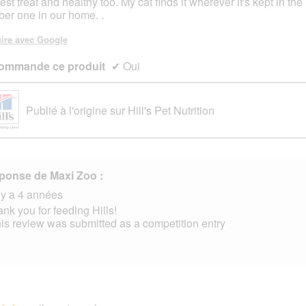
est treat and healthy too. My cat finds it wherever it's kept in the 
er one in our home. .
s.
ire avec Google
ommande ce produit
✔
Oui
Publié à l'origine sur Hill's Pet Nutrition
ponse de Maxi Zoo :
l y a 4 années
nk you for feeding Hills!
is review was submitted as a competition entry