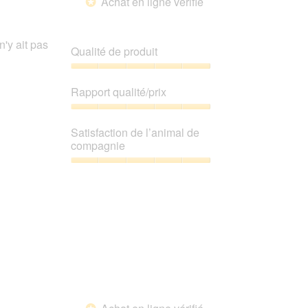
Achat en ligne vérifié
*
'y ait pas
Qualité de produit
Qualité
de
Rapport qualité/prix
produit,
5
Rapport
sur
qualité/prix,
Satisfaction de l’animal de
5
5
compagnie
sur
5
Satisfaction
de
l’animal
de
compagnie,
5
sur
5