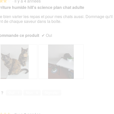
·
il y a 4 années
★★★
★★★
riture humide hill's science plan chat adulte
me bien varier les repas et pour mes chats aussi. Dommage qu'il n
nt de chaque saveur dans la boîte.
s.
ommande ce produit
✔
Oui
E
P
l
h
l
o
 ?
Oui ·
1
Non ·
0
Signaler
e
t
s
o
m
C
a
e