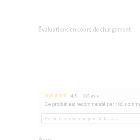
Évaluations en cours de chargement
★★★★★
★★★★★
4.5
226 avis
Cette
action
4.5
Ce produit est recommandé par 183 commen
sur
vous
5
redirigera
Rechercher
étoiles.
vers
des
Lire
les
rubriques
les
avis.
et
avis
sur
des
Avis