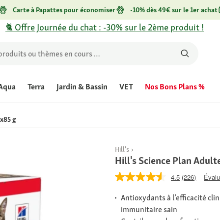
Carte à Papattes pour économiser
-10% dès 49€ sur le 1er achat
🐈 Offre Journée du chat : -30% sur le 2ème produit !
Aqua
Terra
Jardin & Bassin
VET
Nos Bons Plans %
4x85 g
Hill's
Hill's Science Plan Adult
4.5
(226)
Évalu
Antioxydants à l’efficacité c
immunitaire sain