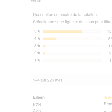
Hill's
avis
Science
Plan
Description sommaire de la notation
Adulte
Dinde
Sélectionnez une ligne ci-dessous pour filtrer
et
poulet
24x85
5
étoiles
15
★
g
4
étoiles
5
★
3
étoiles
1
★
2
étoiles
9
★
1
étoiles
1
★
1–4 sur 226 avis
Eileen
★★
★★
5
Scot
KZN
sur
Avis
1
5