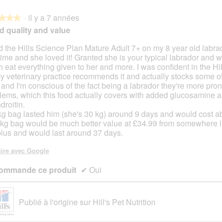
·
il y a 7 années
★★★
★★★
 quality and value
ied the Hills Science Plan Mature Adult 7+ on my 8 year old labrad
 time and she loved it! Granted she is your typical labrador and wi
s.
 eat everything given to her and more. I was confident in the Hi
y veterinary practice recommends it and actually stocks some of 
 and I'm conscious of the fact being a labrador they're more prone
lems, which this food actually covers with added glucosamine 
droitin.
kg bag lasted him (she's 30 kg) around 9 days and would cost a
kg bag would be much better value at £34.99 from somewhere l
lus and would last around 37 days.
ire avec Google
ommande ce produit
✔
Oui
Publié à l'origine sur Hill's Pet Nutrition