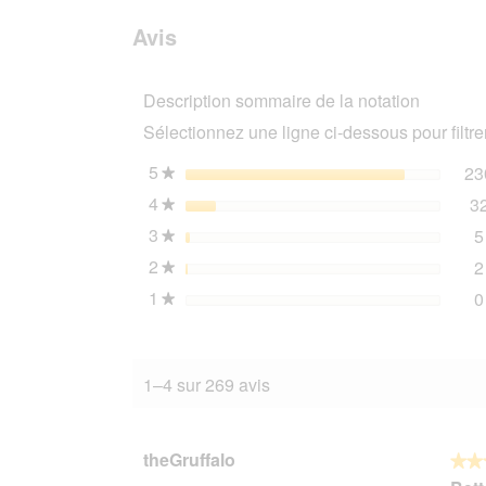
avis.
et
avis
sur
des
Avis
Hill's
avis
Science
Plan
Description sommaire de la notation
roquettes
chien,
Sélectionnez une ligne ci-dessous pour filtrer
Medium
Mature
adulte
5
étoiles
23
★
Avec
4
étoiles
3
du
★
poulet
3
étoiles
5
14
★
kg
2
étoiles
2
★
1
étoiles
0
★
1–4 sur 269 avis
theGruffalo
★★
★★
5