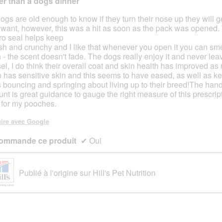
er than a dogs dinner
ogs are old enough to know if they turn their nose up they will g
 want, however, this was a hit as soon as the pack was opened.
s.
ro seal helps keep
resh and crunchy and I like that whenever you open it you can smel
h - the scent doesn't fade. The dogs really enjoy it and never lea
el, I do think their overall coat and skin health has improved as
 has sensitive skin and this seems to have eased, as well as k
 bouncing and springing about living up to their breed!The han
nt is great guidance to gauge the right measure of this prescrip
 for my pooches.
ire avec Google
ommande ce produit
✔
Oui
Publié à l'origine sur Hill's Pet Nutrition