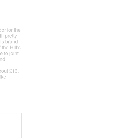
or for the
ll pretty
lls brand
the Hill's
 to joint
and
bout £13.
ike