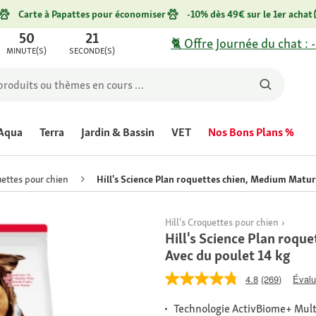
Carte à Papattes pour économiser
-10% dès 49€ sur le 1er achat
50
21
🐈 Offre Journée du chat : 
MINUTE(S)
SECONDE(S)
Aqua
Terra
Jardin & Bassin
VET
Nos Bons Plans %
ettes pour chien
Hill's Science Plan roquettes chien, Medium Matur
Hill's Croquettes pour chien
Hill's Science Plan roqu
Avec du poulet 14 kg
4.8
(269)
Évalu
Technologie ActivBiome+ Multi