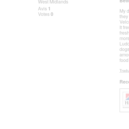
Bett
West Midlands
sur
Avis
1
My d
5
Votes
0
they
étoile
Velc
It f
fres
mors
Ludo
dogs
amou
food
Tradu
Rec