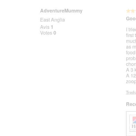
AdventureMummy
★★
★★
5
Good
East Anglia
sur
Avis
1
I tr
5
Votes
0
first
étoile
much
as m
food
prob
chon
A 3 
A 12
zoop
Tradu
Rec