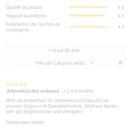
La
Qua
Qualité de produit
4.5
val
de
de
Rap
Rapport qualité/prix
4.3
pro
la
qua
La
Sat
Satisfaction de l’animal de
not
La
4.5
val
de
compagnie
mo
val
de
l’a
est
de
la
de
4.7
la
not
co
sur
not
mo
La
1–4 sur 60 avis
5.
mo
est
val
est
4.5
de
≡
Menu
Trier par:
Les plus pertinents
?
4.3
▼
sur
la
Cliq
sur
5.
not
sur
5.
le
mo
bou
est
suiv
★★★★★
★★★★★
4.5
pour
Amoureux des animaux
·
il y a 9 années
5
mett
sur
sur
à
5.
Wird als leckerchen für zwischendurch benutzt bei
jour
5
le
unseren Degus und Zwergkaninchen. Wird von beiden
étoiles.
cont
sehr gut angenommen und vertragen.
ci-
des
Traduire avec Google