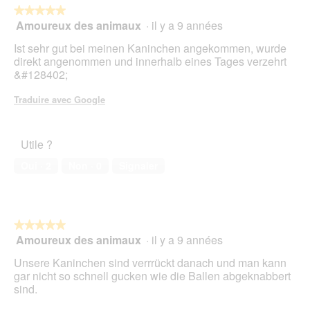
★★★★★
★★★★★
Amoureux des animaux
·
il y a 9 années
5
sur
Ist sehr gut bei meinen Kaninchen angekommen, wurde
5
direkt angenommen und innerhalb eines Tages verzehrt
étoiles.
&#128402;
Traduire avec Google
Utile ?
Oui ·
2
Non ·
0
Signaler
★★★★★
★★★★★
Amoureux des animaux
·
il y a 9 années
5
sur
Unsere Kaninchen sind verrrückt danach und man kann
5
gar nicht so schnell gucken wie die Ballen abgeknabbert
étoiles.
sind.