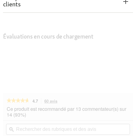
clients
Évaluations en cours de chargement
★★★★★
★★★★★
4.7
60 avis
Cette
action
4.7
Ce produit est recommandé par 13 commentateur(s) sur
sur
vous
14 (93%)
5
redirigera
étoiles.
vers
Rechercher
Rec
Lire
les
des
ϙ
de
les
avis.
rubriques
rub
avis