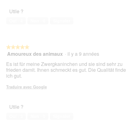
Utile ?
Oui ·
4
Non ·
0
Signaler
★★★★★
★★★★★
Amoureux des animaux
·
il y a 9 années
5
sur
Es ist für meine Zwergkaninchen und sie sind sehr zu
5
frieden damit. Ihnen schmeckt es gut. Die Qualität finde
étoiles.
ich gut.
Traduire avec Google
Utile ?
Oui ·
3
Non ·
0
Signaler