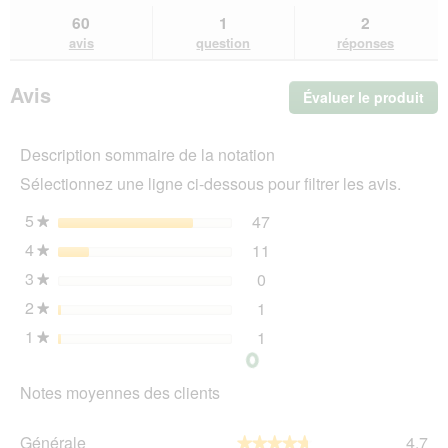
sur
et
et
60
1
2
JR
des
de
avis
question
réponses
Farm
avis
avi
Balles
d’herbes
Avis
Évaluer le produit
.
3x60 g
Cet
act
Description sommaire de la notation
ent
l'o
Sélectionnez une ligne ci-dessous pour filtrer les avis.
d'u
boî
5
étoiles
47
47 avis avec 5 étoiles.
Sélectionnez pour filtrer 
★
de
4
étoiles
11
dia
11 avis avec 4 étoiles.
Sélectionnez pour filtrer 
★
3
étoiles
0
0 avis avec 3 étoiles.
Sélectionnez pour filtrer l
★
2
étoiles
1
1 avis avec 2 étoiles.
Sélectionnez pour filtrer l
★
1
étoiles
1
1 avis avec 1 étoile.
Sélectionnez pour filtrer l
★
Notes moyennes des clients
Gén
Générale
4.7
★★★★★
★★★★★