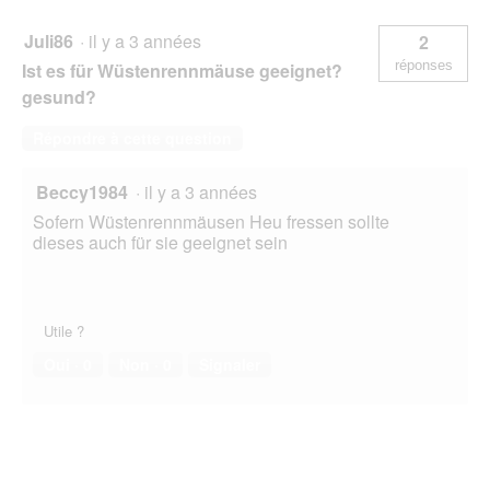
Juli86
·
il y a 3 années
2
réponses
Ist es für Wüstenrennmäuse geeignet?
gesund?
Répondre à cette question
Beccy1984
·
il y a 3 années
Sofern Wüstenrennmäusen Heu fressen sollte
dieses auch für sie geeignet sein
Utile ?
Oui ·
0
Non ·
0
Signaler