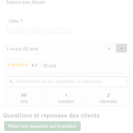
Traduire avec Google
Utile ?
Oui ·
1
Non ·
0
Signaler
1–4 sur 60 avis
Précédent
◄
Suiva
►
Reviews
Revie
★★★★★
★★★★★
4.7
60 avis
Cette
action
4.7
sur
vous
Rechercher
Rec
5
redirigera
ici
ϙ
ici
étoiles.
vers
les
les
Lire
les
questions
que
60
1
2
les
avis.
et
et
avis
avis
question
réponses
sur
réponses
rép
JR
Questions et réponses des clients
Farm
Balles
d’herbes
Poser une question sur le produit
3x60 g