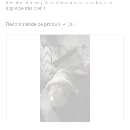
très bien comme petites récompenses, mon lapin les
des
apprécie très bien !
Recommande ce produit
✔
Oui
A
P