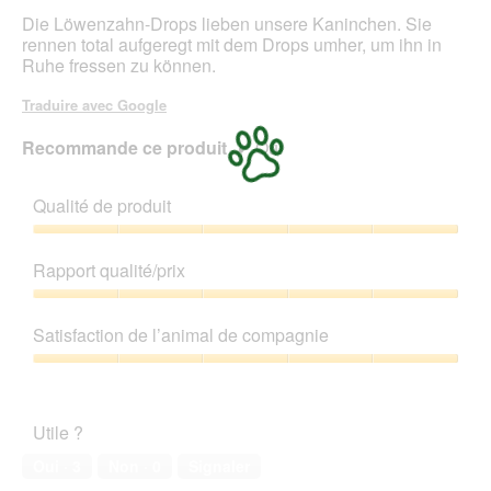
a
Die Löwenzahn-Drops lieben unsere Kaninchen. Sie
l
rennen total aufgeregt mit dem Drops umher, um ihn in
'
Ruhe fressen zu können.
o
u
Traduire avec Google
v
e
Recommande ce produit
✔
Oui
r
t
u
Qualité de produit
r
e
Qualité
d
de
Rapport qualité/prix
'
produit,
u
5
Rapport
n
sur
qualité/prix,
Satisfaction de l’animal de compagnie
e
5
5
b
sur
Satisfaction
o
5
de
î
l’animal
t
Utile ?
de
e
compagnie,
Oui ·
3
Non ·
0
Signaler
d
5
e