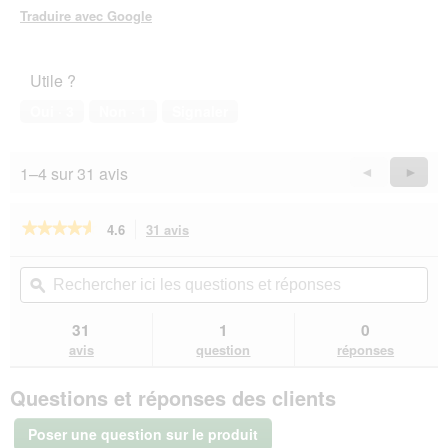
Traduire avec Google
Utile ?
Oui ·
3
Non ·
1
Signaler
1–4 sur 31 avis
Précédent
◄
Suiva
►
Reviews
Revie
★★★★★
★★★★★
4.6
31 avis
Cette
action
4.6
sur
vous
Rechercher
Rec
5
redirigera
ici
ϙ
ici
étoiles.
vers
les
les
Lire
les
questions
que
31
1
0
les
avis.
et
et
avis
avis
question
réponses
sur
réponses
rép
JR
Questions et réponses des clients
Farm
Solution
JR
Poser une question sur le produit
Grainless