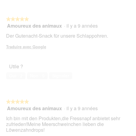
sur
d
5
i
a
★★★★★
★★★★★
l
Amoureux des animaux
·
il y a 9 années
5
o
sur
g
Der Gutenacht-Snack für unsere Schlappohren.
5
u
étoiles.
e
Traduire avec Google
.
Utile ?
Oui ·
2
Non ·
0
Signaler
★★★★★
★★★★★
Amoureux des animaux
·
il y a 9 années
5
sur
Ich bin mit den Produkten,die Fressnapf anbietet sehr
5
zufrieden!Meine Meerschweinchen lieben die
étoiles.
Löwenzahndrops!