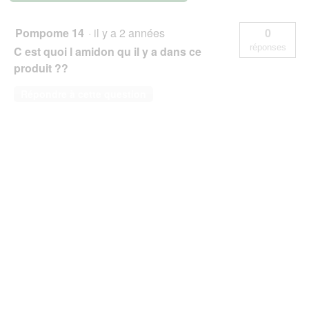
Drops
Pissenlits
3x140g
Pompome 14
·
il y a 2 années
0
réponses
C est quoi l amidon qu il y a dans ce
produit ??
Répondre à cette question