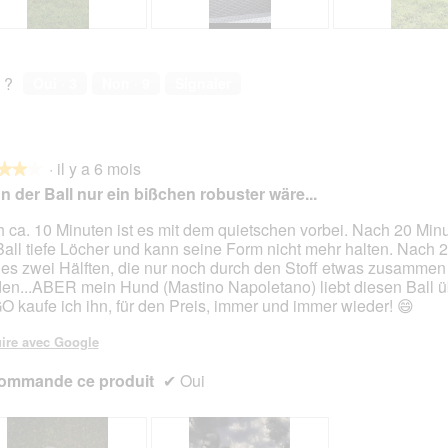
A
P
A
P
v
h
v
h
i
o
i
o
 ?
Oui ·
3
Non ·
9
Signaler
s
t
s
t
s
o
s
o
u
C
u
C
r
e
r
e
·
il y a 6 mois
l
t
l
t
★★★
★★★
a
t
a
t
 der Ball nur ein bißchen robuster wäre...
p
e
p
e
h
a
h
a
 ca. 10 Minuten ist es mit dem quietschen vorbei. Nach 20 Minu
o
c
o
c
Ball tiefe Löcher und kann seine Form nicht mehr halten. Nach
s.
t
t
t
t
 es zwei Hälften, die nur noch durch den Stoff etwas zusammen
o
i
o
i
en...ABER mein Hund (Mastino Napoletano) liebt diesen Ball üb
2
o
3
o
 kaufe ich ihn, für den Preis, immer und immer wieder! 😄
.
n
.
n
e
e
ire avec Google
n
n
ommande ce produit
t
✔
Oui
t
r
r
a
a
î
î