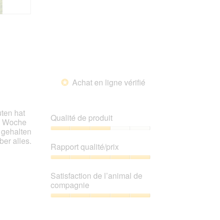
l’animal
de
compagnie,
5
sur
5
Achat en ligne vérifié
*
ten hat
Qualité de produit
 2 Woche
 gehalten
Qualité
er alles.
de
Rapport qualité/prix
produit,
3
Rapport
sur
qualité/prix,
Satisfaction de l’animal de
5
5
compagnie
sur
5
Satisfaction
de