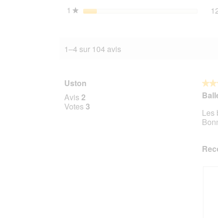
1
étoiles
1
★
1–4 sur 104 avis
Uston
★★
★★
5
Ball
Avis
2
sur
Votes
3
Les 
5
Bonn
étoile
Rec