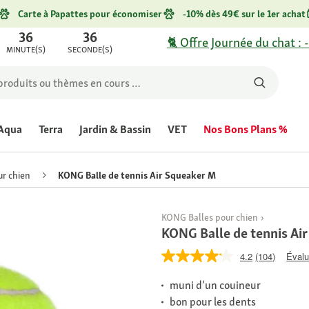
Carte à Papattes pour économiser
-10% dès 49€ sur le 1er achat
36
36
🐈 Offre Journée du chat : 
MINUTE(S)
SECONDE(S)
Aqua
Terra
Jardin & Bassin
VET
Nos Bons Plans %
ur chien
KONG Balle de tennis Air Squeaker M
KONG Balles pour chien
KONG Balle de tennis Ai
4.2
(104)
Évalu
muni d’un couineur
bon pour les dents