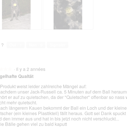
n
n
e
e
r
r
a
a
l
l
'
'
A
P
o
o
v
h
u
u
i
o
 ?
Oui ·
1
Non ·
0
Signaler
v
v
s
t
e
e
s
o
r
r
u
C
t
t
r
e
u
u
·
il y a 2 années
l
t
★★★
★★★
r
r
a
t
elhafte Qualtät
e
e
p
e
d
d
h
a
Produkt weist leider zahlreiche Mängel auf:
'
'
o
c
Nachdem unser Jack-Russell ca. 5 Minuten auf dem Ball heraum
s.
u
u
t
t
 hört er auf zu quietschen, da der "Quietscher" offenbar so nass 
n
n
o
i
icht mehr quietscht.
e
e
2
o
Nach längerem Kauen bekommt der Ball ein Loch und der kleine
b
b
.
n
tscher (ein kleines Plastikteil) fällt heraus. Gott sei Dank spuckt
o
o
e
 den immer aus und hat in bis jetzt noch nicht verschluckt...
î
î
n
Die Bälle gehen viel zu bald kaputt
t
t