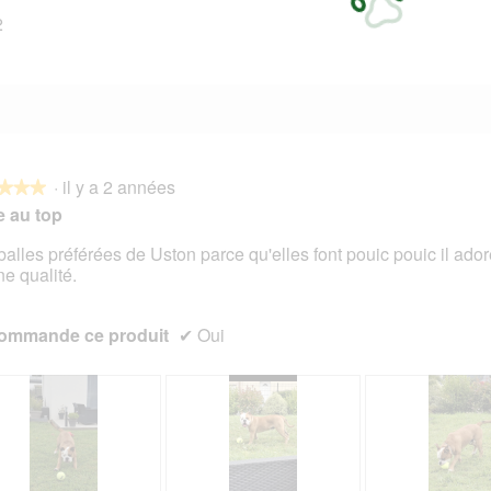
2
12 avis avec 1 étoile.
Sélectionnez pour filtrer les avis avec 1 étoile.
·
il y a 2 années
★★★
★★★
e au top
balles préférées de Uston parce qu'elles font pouic pouic il ador
e qualité.
s.
ommande ce produit
✔
Oui