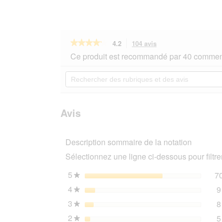
★★★★★
★★★★★
4.2
104 avis
Cette
action
4.2
Ce produit est recommandé par 40 comment
sur
vous
5
redirigera
Rechercher
étoiles.
vers
des
Lire
les
rubriques
les
avis.
et
avis
sur
des
Avis
KONG
avis
Balle
de
Description sommaire de la notation
tennis
Air
Sélectionnez une ligne ci-dessous pour filtrer
Squeaker
M
5
étoiles
7
★
4
étoiles
9
★
3
étoiles
8
★
2
étoiles
5
★