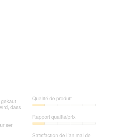
l’animal
de
compagnie,
5
sur
5
Qualité de produit
 gekaut
wird, dass
Qualité
de
Rapport qualité/prix
produit,
 unser
1
Rapport
sur
qualité/prix,
Satisfaction de l’animal de
5
1