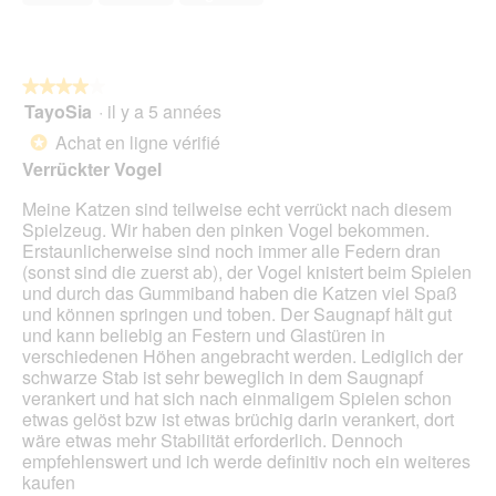
r
5
e
d
t
sur
n
i
u
5
t
a
r
r
l
e
★★★★★
★★★★★
a
o
d
TayoSia
·
il y a 5 années
î
4
g
'
n
sur
Achat en ligne vérifié
u
*
u
e
5
e
Verrückter Vogel
n
r
étoiles.
.
e
a
Meine Katzen sind teilweise echt verrückt nach diesem
b
l
Spielzeug. Wir haben den pinken Vogel bekommen.
o
'
Erstaunlicherweise sind noch immer alle Federn dran
î
o
(sonst sind die zuerst ab), der Vogel knistert beim Spielen
t
u
und durch das Gummiband haben die Katzen viel Spaß
e
v
und können springen und toben. Der Saugnapf hält gut
d
e
und kann beliebig an Festern und Glastüren in
e
r
verschiedenen Höhen angebracht werden. Lediglich der
d
t
schwarze Stab ist sehr beweglich in dem Saugnapf
i
u
verankert und hat sich nach einmaligem Spielen schon
a
r
etwas gelöst bzw ist etwas brüchig darin verankert, dort
l
e
wäre etwas mehr Stabilität erforderlich. Dennoch
o
d
empfehlenswert und ich werde definitiv noch ein weiteres
g
'
kaufen
u
u