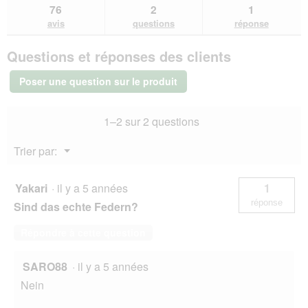
les
questions
que
o
76
2
1
les
'
avis.
et
et
î
avis
avis
questions
réponse
o
sur
réponses
rép
t
u
KONG
e
v
Questions et réponses des clients
Connects
d
e
Window
e
r
Teaser
Poser une question sur le produit
d
t
i
u
a
r
1–2 sur 2 questions
l
e
o
d
Menu
Trier par:
g
'
▼
u
u
e
n
Yakari
·
il y a 5 années
1
.
e
réponse
Sind das echte Federn?
b
o
Répondre à cette question
î
t
e
SARO88
·
il y a 5 années
d
Nein
e
d