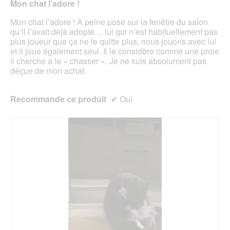
e
Mon chat l’adore !
n
r
étoiles.
.
e
a
Mon chat l’adore ! A peine posé sur la fenêtre du salon
b
l
qu’il l’avait déjà adopté… lui qui n’est habituellement pas
o
'
plus joueur que ça ne le quitte plus, nous jouons avec lui
î
o
et il joue également seul. Il le considère comme une proie
t
u
il cherche a le « chasser ». Je ne suis absolument pas
e
v
déçue de mon achat.
d
e
e
r
d
t
Recommande ce produit
✔
Oui
i
u
a
r
l
e
o
d
g
'
u
u
e
n
.
e
b
o
î
t
e