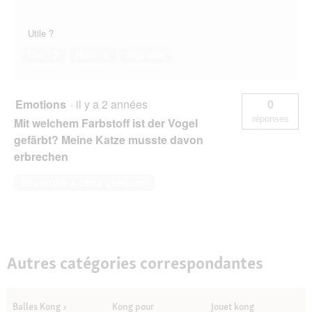
i
a
l
Utile ?
o
Oui ·
2
Non ·
0
Signaler
g
u
e
.
Emotions
·
il y a 2 années
0
réponses
Mit welchem Farbstoff ist der Vogel
gefärbt? Meine Katze musste davon
erbrechen
Répondre à cette question
Autres catégories correspondantes
Balles Kong
Kong pour
Jouet kong