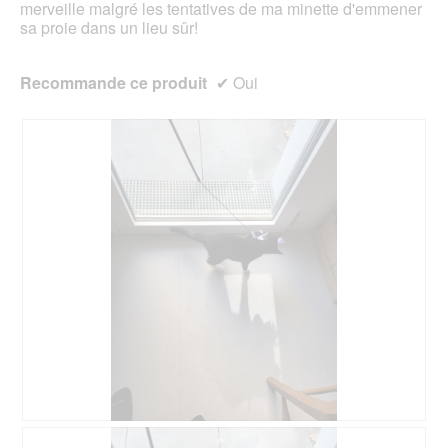
merveille malgré les tentatives de ma minette d'emmener
sa proie dans un lieu sûr!
Recommande ce produit
✔
Oui
A
P