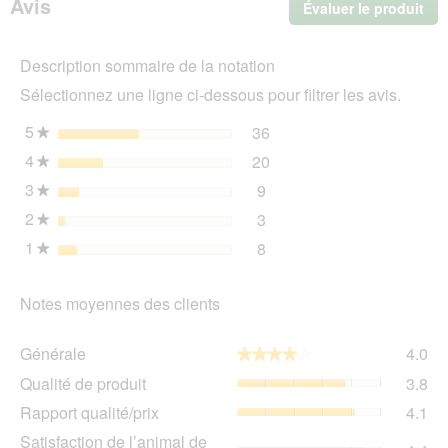
Avis
Évaluer le produit
.
Cet
act
Description sommaire de la notation
ent
l'o
Sélectionnez une ligne ci-dessous pour filtrer les avis.
d'u
boî
5
étoiles
36
36 avis avec 5 étoiles.
Sélectionnez pour filtrer 
★
de
4
étoiles
20
dia
20 avis avec 4 étoiles.
Sélectionnez pour filtrer 
★
3
étoiles
9
9 avis avec 3 étoiles.
Sélectionnez pour filtrer l
★
2
étoiles
3
3 avis avec 2 étoiles.
Sélectionnez pour filtrer l
★
1
étoiles
8
8 avis avec 1 étoile.
Sélectionnez pour filtrer l
★
Notes moyennes des clients
Gén
Générale
4.0
★★★★★
★★★★★
La
Qua
Qualité de produit
3.8
val
de
de
Rap
Rapport qualité/prix
4.1
pro
la
qua
La
Sat
Satisfaction de l’animal de
not
La