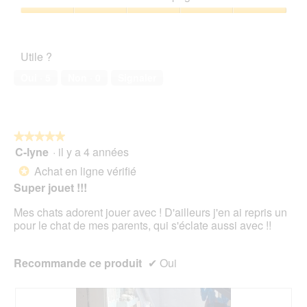
5
4
l
h
a
sur
'
Satisfaction
o
c
5
o
de
t
t
u
l’animal
o
i
Utile ?
v
de
2
o
e
compagnie,
.
n
Oui ·
5
Non ·
0
Signaler
r
5
e
t
sur
n
u
5
t
r
r
e
★★★★★
★★★★★
a
d
C-lyne
·
il y a 4 années
î
5
'
n
sur
Achat en ligne vérifié
*
u
e
5
Super jouet !!!
n
r
étoiles.
e
a
Mes chats adorent jouer avec ! D'ailleurs j'en ai repris un
b
l
pour le chat de mes parents, qui s'éclate aussi avec !!
o
'
î
o
t
u
Recommande ce produit
✔
Oui
e
v
d
e
e
r
d