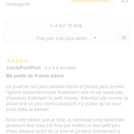
4.4
val
de
compagnie
mo
val
de
l’a
est
de
la
de
4
la
not
co
sur
not
mo
La
1–4 sur 76 avis
5.
mo
est
val
est
3.8
de
≡
Menu
Trier par:
Les plus pertinents
?
4.1
▼
sur
la
Cliq
sur
5.
not
sur
5.
le
mo
bou
est
suiv
★★★★★
★★★★★
4.4
pour
UnclePomPom
·
il y a 4 années
5
mett
sur
sur
à
Ma petite de 4 mois adore
5.
jour
5
le
étoiles.
Le jouet en soi peut paraître banal et j'avais peur qu'elle
cont
ci-
l'ignore totalement mais finalement elle ne se lasse pas
des
d'essayer d'attraper le petit oiseau. Attention par contre, la
photo m'a un peu confus puisqu'il n'y a bien qu'un seul
jouet daks le pasuet.
Seul petit défaut que je note, la ventouse s'est détachée
plusieurs fois mais j'ai finis par mettre un tout petit peu
d'eau dessus avznt de la fixer et ça tiens maintenant a