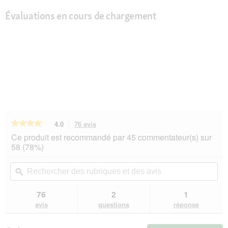
Évaluations en cours de chargement
★★★★★
★★★★★
4.0
76 avis
Cette
action
4
Ce produit est recommandé par 45 commentateur(s) sur
sur
vous
58 (78%)
5
redirigera
étoiles.
vers
Rechercher
Rec
Lire
les
des
ϙ
de
les
avis.
rubriques
rub
avis
sur
et
et
76
2
1
KONG
des
de
avis
questions
réponse
Connects
avis
avi
Window
Teaser