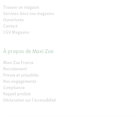
Trouver un magasin
Services dans nos magasins
Ouvertures
Contact
CGV Magasins
À propos de Maxi Zoo
Maxi Zoo France
Recrutement
Presse et actualités
Nos engagements
Compliance
Rappel produit
Déclaration sur l’accessibilité
© 2026 Fressnapf Tiernahrungs GmbH
Mentions légales
CGV
CGV Magasins
Protection des données