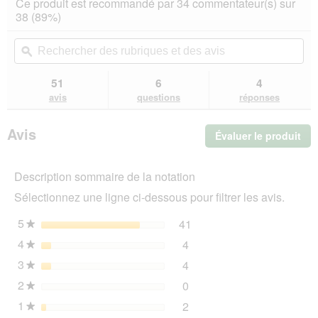
Ce produit est recommandé par 34 commentateur(s) sur
sur
vous
38 (89%)
5
redirigera
étoiles.
vers
Rechercher
Rec
Lire
les
des
ϙ
de
les
avis.
rubriques
rub
avis
sur
et
et
51
6
4
KONG
des
de
avis
questions
réponses
Wobbler
avis
avi
L
Avis
Évaluer le produit
.
Cet
act
Description sommaire de la notation
ent
l'o
Sélectionnez une ligne ci-dessous pour filtrer les avis.
d'u
boî
5
étoiles
41
41 avis avec 5 étoiles.
Sélectionnez pour filtrer 
★
de
4
étoiles
4
dia
4 avis avec 4 étoiles.
Sélectionnez pour filtrer l
★
3
étoiles
4
4 avis avec 3 étoiles.
Sélectionnez pour filtrer l
★
2
étoiles
0
0 avis avec 2 étoiles.
Sélectionnez pour filtrer l
★
1
étoiles
2
2 avis avec 1 étoile.
Sélectionnez pour filtrer l
★