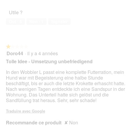
î
5
o
de
t
t
t
u
l’animal
o
i
e
Utile ?
v
de
3
o
d
e
compagnie,
.
n
Oui ·
5
Non ·
1
Signaler
e
r
5
e
d
t
sur
n
i
u
5
t
a
r
r
l
e
★★★★★
★★★★★
a
o
d
Doro44
·
il y a 4 années
î
1
g
'
n
sur
Tolle Idee - Umsetzung unbefriedigend
u
u
e
5
e
n
r
étoiles.
In den Wobbler L passt eine komplette Futterration, mein
.
e
a
Hund war mit Begeisterung eine halbe Stunde
b
l
beschäftigt, bis er auch die letzte Krokette erhascht hatte.
o
'
Nach wenigen Tagen entdeckte ich eine Sandspur in der
î
o
Wohnung. Das Unterteil hatte sich gelöst und die
t
u
Sandfüllung trat heraus. Sehr, sehr schade!
e
v
d
e
Traduire avec Google
e
r
d
t
Recommande ce produit
✘
Non
i
u
a
r