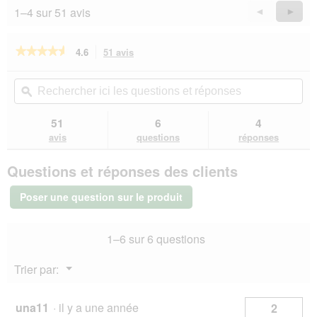
u
1–4 sur 51 avis
Précédent
◄
Suiva
►
e
Reviews
Revie
.
★★★★★
★★★★★
4.6
51 avis
Cette
action
4.6
sur
vous
Rechercher
Rec
5
redirigera
ici
ϙ
ici
étoiles.
vers
les
les
Lire
les
questions
que
51
6
4
les
avis.
et
et
avis
avis
questions
réponses
sur
réponses
rép
KONG
Questions et réponses des clients
Wobbler
L
Poser une question sur le produit
1–6 sur 6 questions
Menu
Trier par:
▼
una11
·
il y a une année
2