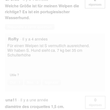
réponses
Welche Größe ist für meinen Welpen die
richtige? Es ist ein portugiesischer
Wasserhund.
Répondre à cette question
RoRy
·
il y a 4 années
Für einen Welpen ist S vermutlich ausreichend.
Wir haben S. Hund sieht ca. 7 kg bei 35 cm
Schulterhöhe
Utile ?
Oui ·
1
Non ·
0
Signaler
una11
·
il y a une année
0
réponses
diamètre des croquettes 1,5 cm.