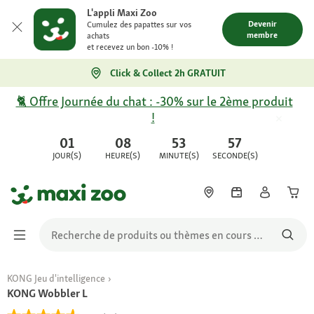
L'appli Maxi Zoo
Devenir
Cumulez des papattes sur vos
membre
achats
et recevez un bon -10% !
Click & Collect 2h GRATUIT
🐈 Offre Journée du chat : -30% sur le 2ème produit
!
01
08
53
57
JOUR(S)
HEURE(S)
MINUTE(S)
SECONDE(S)
KONG Jeu d'intelligence
KONG Wobbler L