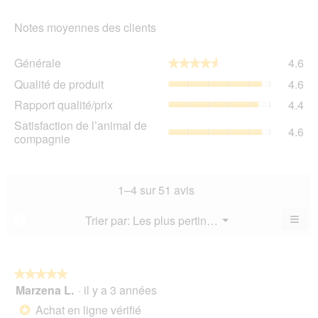
Notes moyennes des clients
Gén
Générale
4.6
★★★★★
★★★★★
La
Qua
Qualité de produit
4.6
val
de
de
Rap
Rapport qualité/prix
4.4
pro
la
qua
La
Sat
Satisfaction de l’animal de
not
La
4.6
val
de
compagnie
mo
val
de
l’a
est
de
la
de
4.6
la
not
co
sur
not
mo
La
1–4 sur 51 avis
5.
mo
est
val
est
4.6
de
≡
Menu
Trier par:
Les plus pertinents
?
4.4
▼
sur
la
Cliq
sur
5.
not
sur
5.
le
mo
bou
est
suiv
★★★★★
★★★★★
4.6
pour
Marzena L.
·
il y a 3 années
5
mett
sur
sur
à
Achat en ligne vérifié
5.
*
jour
5