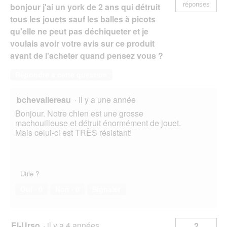
réponses
bonjour j'ai un york de 2 ans qui détruit
tous les jouets sauf les balles à picots
qu'elle ne peut pas déchiqueter et je
voulais avoir votre avis sur ce produit
avant de l'acheter quand pensez vous ?
Répondre à cette question
bchevallereau
·
il y a une année
Bonjour. Notre chien est une grosse
machouilleuse et détruit énormément de jouet.
Mais celui-ci est TRÈS résistant!
Utile ?
Oui ·
0
Non ·
0
Signaler
El-Urso
·
il y a 4 années
2