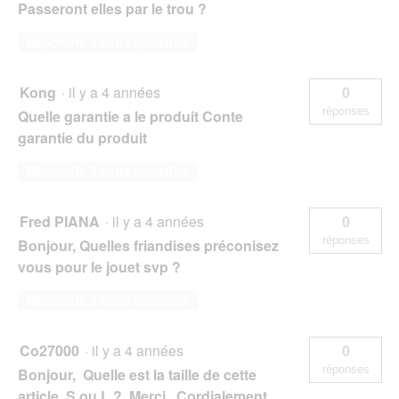
Passeront elles par le trou ?
Répondre à cette question
Kong
·
il y a 4 années
0
réponses
Quelle garantie a le produit Conte
garantie du produit
Répondre à cette question
Fred PIANA
·
il y a 4 années
0
réponses
Bonjour, Quelles friandises préconisez
vous pour le jouet svp ?
Répondre à cette question
Co27000
·
il y a 4 années
0
réponses
Bonjour, Quelle est la taille de cette
article, S ou L ? Merci. Cordialement.