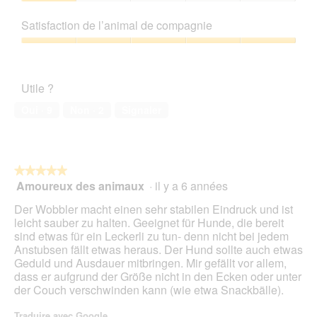
1
Rapport
t
sur
qualité/prix,
e
Satisfaction de l’animal de compagnie
5
1
a
sur
Satisfaction
c
5
de
t
l’animal
i
Utile ?
de
o
compagnie,
n
Oui ·
9
Non ·
2
Signaler
5
e
sur
n
5
t
r
★★★★★
★★★★★
a
Amoureux des animaux
·
il y a 6 années
î
5
n
sur
Der Wobbler macht einen sehr stabilen Eindruck und ist
e
5
leicht sauber zu halten. Geeignet für Hunde, die bereit
r
étoiles.
sind etwas für ein Leckerli zu tun- denn nicht bei jedem
a
Anstubsen fällt etwas heraus. Der Hund sollte auch etwas
l
Geduld und Ausdauer mitbringen. Mir gefällt vor allem,
'
dass er aufgrund der Größe nicht in den Ecken oder unter
o
der Couch verschwinden kann (wie etwa Snackbälle).
u
v
Traduire avec Google