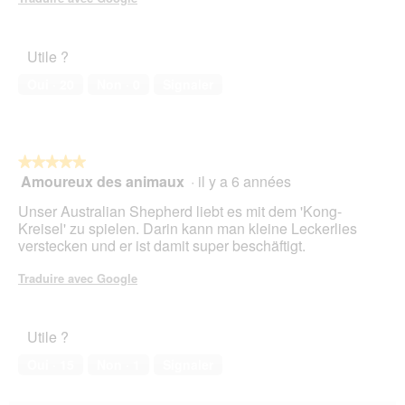
e
r
t
Utile ?
u
r
Oui ·
20
Non ·
0
Signaler
e
d
'
u
n
★★★★★
★★★★★
e
Amoureux des animaux
·
il y a 6 années
5
b
sur
Unser Australian Shepherd liebt es mit dem 'Kong-
o
5
Kreisel' zu spielen. Darin kann man kleine Leckerlies
î
étoiles.
verstecken und er ist damit super beschäftigt.
t
e
Traduire avec Google
d
e
d
i
Utile ?
a
Oui ·
15
Non ·
1
Signaler
l
o
g