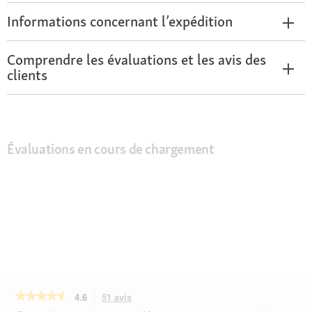
Informations concernant l’expédition
Comprendre les évaluations et les avis des
clients
Évaluations en cours de chargement
★★★★★
★★★★★
4.6
51 avis
Cette
action
4.6