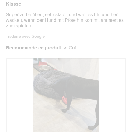
le
Klasse
étoiles.
cont
ci-
Super zu befüllen, sehr stabil, und weil es hin und her
des
wackelt, wenn der Hund mit Pfote hin kommt, animiert es
zum spielen
Traduire avec Google
Recommande ce produit
✔
Oui