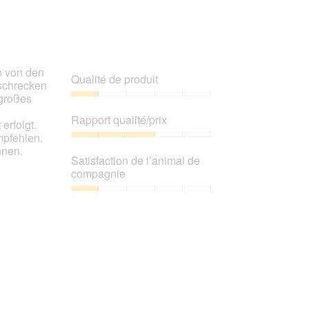
n von den
Qualité de produit
rschrecken
 großes
Qualité
de
Rapport qualité/prix
erfolgt.
produit,
mpfehlen.
1
Rapport
nnen.
sur
qualité/prix,
Satisfaction de l’animal de
5
3
compagnie
sur
5
Satisfaction
de
l’animal
de
compagnie,
1
sur
5