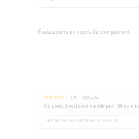
Évaluations en cours de chargement
★★★★★
★★★★★
4.2
632 avis
Cette
action
4.2
Ce produit est recommandé par 186 commen
sur
vous
5
redirigera
Rechercher
étoiles.
vers
des
Lire
les
rubriques
les
avis.
et
avis
sur
des