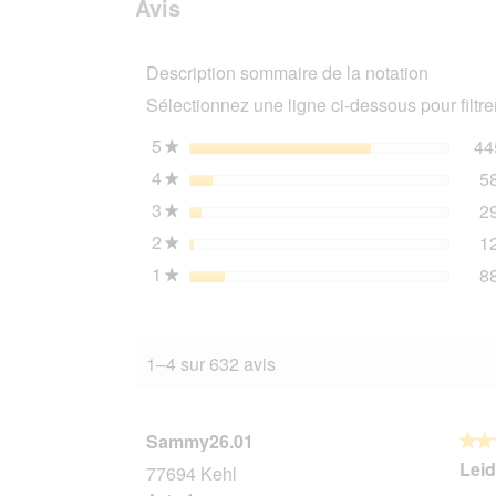
Avis
MOMENTS
avis
Adult
Thon
Description sommaire de la notation
à
la
Sélectionnez une ligne ci-dessous pour filtrer
Truite
24x70
g
5
étoiles
44
★
4
étoiles
5
★
3
étoiles
2
★
2
étoiles
1
★
1
étoiles
8
★
1–4 sur 632 avis
Sammy26.01
★★
★★
4
Leid
77694 Kehl
sur