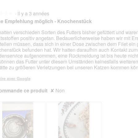
u
C
u
C
r
e
r
e
·
il y a 3 années
l
t
l
t
★★★
★★★
a
t
a
t
ne Empfehlung möglich - Knochenstück
p
e
p
e
h
a
h
a
hatten verschieden Sorten des Futters bisher gefüttert und ware
o
c
o
c
ltsstoffen positiv angetan. Bedauerlicherweise haben wir mit E
s.
t
t
t
t
stellen müssen, dass sich in einer Dose zwischen dem Filet ein
o
i
o
i
henstück befunden hat. Wir hatten daraufhin auch Kontakt zum
2
o
3
o
enservice aufgenommen, eine Rückmeldung ist bis heute nicht 
.
n
.
n
können das Futter unter diesem Umständen keinesfalls weitere
e
e
ätte zu größeren Verletzungen bei unseren Katzen kommen kö
n
n
t
t
ire avec Google
r
r
ommande ce produit
a
✘
Non
a
î
î
n
n
e
e
r
r
a
a
l
l
'
'
o
o