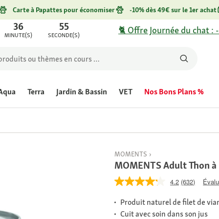
Carte à Papattes pour économiser
-10% dès 49€ sur le 1er achat
36
55
🐈 Offre Journée du chat : 
MINUTE(S)
SECONDE(S)
Aqua
Terra
Jardin & Bassin
VET
Nos Bons Plans %
MOMENTS
MOMENTS Adult Thon à l
4.2
(632)
Évalu
Produit naturel de filet de vi
Cuit avec soin dans son jus