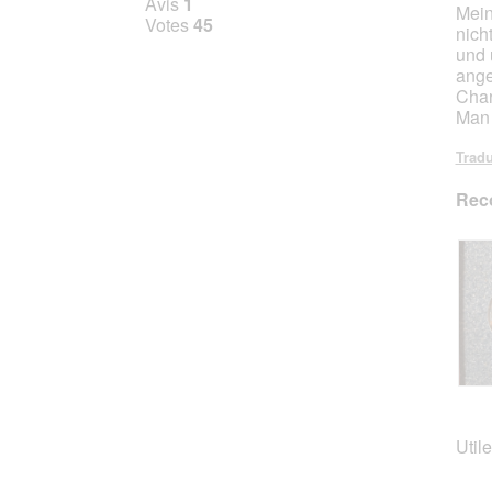
Avis
1
Mein
5
Votes
45
nich
étoile
und 
ange
Char
Man 
Tradu
Rec
A
P
v
h
i
o
Utile
s
t
s
o