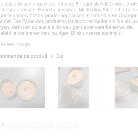
e letzte Bestellung mit der Charge 51 egal ob A B C oder D wird
t mehr gefressen. Habe im fressnapf Markt eine 54 er Charge
s.
unser sammy hat es wieder gegesssen, 51er und 52er Chargen 
rührt. Die Farbe des produktes ist auch viel heller als die ab 53
gen, sieht fast so aus als ob weniger Leber verarbeitet wurde.
sieht leider immer den traurigen Blick unseres sammy's .
ire avec Google
ommande ce produit
✔
Oui
A
P
A
P
v
h
v
h
i
o
i
o
 ?
Oui ·
45
Non ·
13
Signaler
s
t
s
t
s
o
s
o