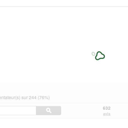
tateur(s) sur 244 (76%)
Rechercher
632
ϙ
des
Rechercher
avis
rubriques
et
des