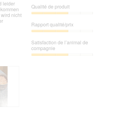
 leider
jour
5.
Qualité de produit
le
 bekommen
contenu
wird nicht
ci-
Qualité
er
dessous
de
Rapport qualité/prix
produit,
3
Rapport
sur
qualité/prix,
Satisfaction de l’animal de
5
3
compagnie
sur
5
Satisfaction
de
l’animal
de
compagnie,
3
sur
5