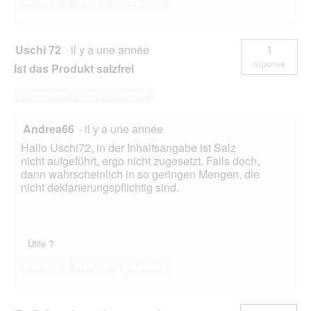
e
.
Uschi 72
·
il y a une année
1
réponse
Ist das Produkt salzfrei
Répondre à cette question
Andrea66
·
il y a une année
Hallo Uschi72, in der Inhaltsangabe ist Salz
nicht aufgeführt, ergo nicht zugesetzt. Falls doch,
dann wahrscheinlich in so geringen Mengen, die
nicht deklarierungspflichtig sind.
Utile ?
Oui ·
0
Non ·
0
Signaler