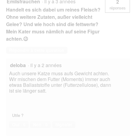
Emilsfrauchen
·
il y a 3 années
2
réponses
Handelt es sich dabei um reines Fleisch?
Ohne weitere Zutaten, außer vielleicht
Gelee? Und wie hoch sind die fettwerte?
Mein Kater muss nämlich auf seine Figur
achten.😉
Répondre à cette question
deloba
·
il y a 2 années
Auch unsere Katze muss aufs Gewicht achten.
Wir mischen dem Futter (Moments) immer auch
etwas Ballaststoffe unter (Futterzellulose), dann
ist sie länger satt.
Utile ?
Oui ·
0
Non ·
0
Signaler