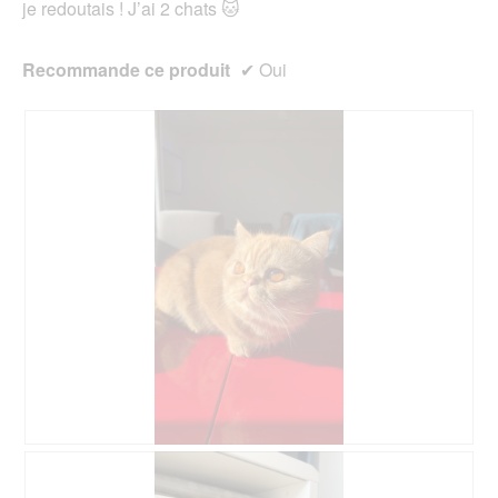
je redoutais ! J’ai 2 chats 🐱
Recommande ce produit
✔
Oui
A
P
v
h
i
o