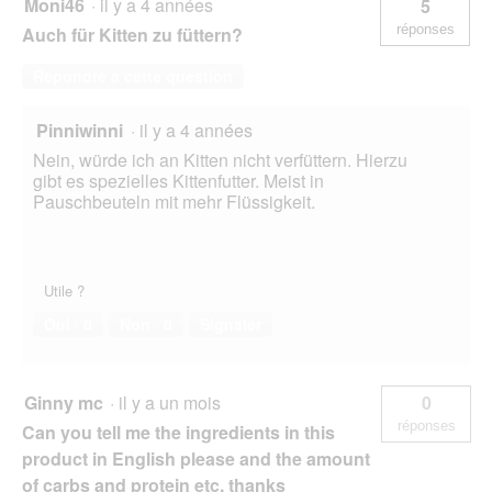
Moni46
·
il y a 4 années
5
réponses
Auch für Kitten zu füttern?
Répondre à cette question
Pinniwinni
·
il y a 4 années
Nein, würde ich an Kitten nicht verfüttern. Hierzu
gibt es spezielles Kittenfutter. Meist in
Pauschbeuteln mit mehr Flüssigkeit.
Utile ?
Oui ·
0
Non ·
0
Signaler
Ginny mc
·
il y a un mois
0
réponses
Can you tell me the ingredients in this
product in English please and the amount
of carbs and protein etc. thanks