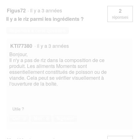
Figus72
·
il y a 3 années
2
réponses
Il y a le riz parmi les ingrédients ?
Répondre à cette question
KTI77380
·
il y a 3 années
Bonjour,
Il n'y a pas de riz dans la composition de ce
produit. Les aliments Moments sont
essentiellement constitués de poisson ou de
viande. Cela peut se vérifier visuellement à
l'ouverture de la boîte.
Utile ?
Oui ·
0
Non ·
0
Signaler