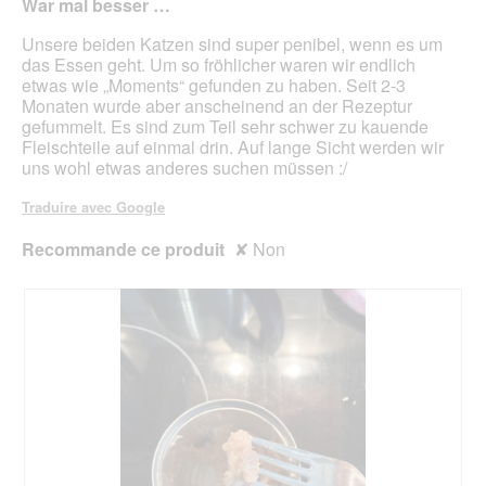
e
War mal besser …
n
e
r
étoiles.
.
e
f
a
Unsere beiden Katzen sind super penibel, wenn es um
b
o
l
das Essen geht. Um so fröhlicher waren wir endlich
o
r
'
etwas wie „Moments“ gefunden zu haben. Seit 2-3
î
m
o
Monaten wurde aber anscheinend an der Rezeptur
t
t
u
gefummelt. Es sind zum Teil sehr schwer zu kauende
e
w
v
Fleischteile auf einmal drin. Auf lange Sicht werden wir
d
i
e
uns wohl etwas anderes suchen müssen :/
e
e
r
d
e
t
Traduire avec Google
i
i
u
a
n
r
Recommande ce produit
✘
Non
l
U
e
o
t
d
g
e
'
u
r
u
e
u
n
.
s
e
b
o
î
t
e
d