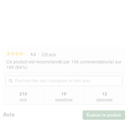
★★★★★
★★★★★
4.2
210 avis
Cette
action
4.2
Ce produit est recommandé par 156 commentateur(s) sur
sur
vous
185 (84%)
5
redirigera
étoiles.
vers
Rechercher
Rec
Lire
les
des
ϙ
de
les
avis.
rubriques
rub
avis
sur
et
et
210
19
12
MOMENTS
des
de
avis
questions
réponses
Adult
avis
avi
Thon
&
Avis
Évaluer le produit
.
poulet
au
Cet
fromage
act
6x140