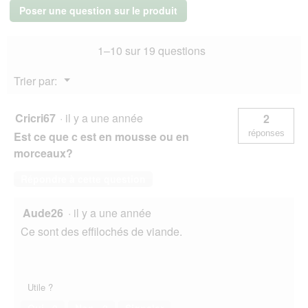
e
r
&
Poser une question sur le produit
d
poulet
t
au
i
u
fromage
a
r
1–10 sur 19 questions
6x140
l
e
g
o
d
Menu
Trier par:
g
'
▼
u
u
e
n
Cricri67
·
il y a une année
2
.
e
réponses
Est ce que c est en mousse ou en
b
o
morceaux?
î
t
Répondre à cette question
e
d
Aude26
·
il y a une année
e
d
Ce sont des effilochés de viande.
i
a
l
o
Utile ?
g
u
Oui ·
0
Non ·
0
Signaler