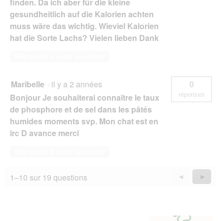
finden. Da ich aber für die kleine
gesundheitlich auf die Kalorien achten
muss wäre das wichtig. Wieviel Kalorien
hat die Sorte Lachs? Vielen lieben Dank
Répondre à cette question
Maribelle
·
il y a 2 années
0
réponses
Bonjour Je souhaiterai connaître le taux
de phosphore et de sel dans les pâtés
humides moments svp. Mon chat est en
irc D avance merci
Répondre à cette question
1–10 sur 19 questions
Précédent
◄
Suiva
►
Questions
Quest