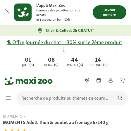
L'appli Maxi Zoo
Devenir
Cumulez des papattes sur vos
membre
achats
et recevez un bon -10% !
Click & Collect 2h GRATUIT
🐈 Offre Journée du chat : -30% sur le 2ème produit
!
01
08
44
14
JOUR(S)
HEURE(S)
MINUTE(S)
SECONDE(S)
MOMENTS
MOMENTS Adult Thon & poulet au fromage 6x140 g