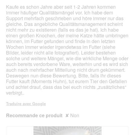
e
n
r
étoiles.
Kaufe es schon Jahre aber seit 1-2 Jahren kommen
.
e
a
immer häufiger Qualitätsmängel vor. Ich habe dem
b
l
Support mehrfach geschrieben und höre immer nur das
o
'
gleiche. Das angebliche Qualitätsmanagement scheint
î
o
nicht mehr zu existieren (falls es das je hat). Ich habe
t
u
einen großen Knochen, der meine Katze hätte umbringen
e
v
können, im Futter gefunden und finde in den letzten
d
e
Wochen immer wieder irgendetwas im Futter (siehe
e
r
Bilder, leider nicht alle fotografiert). Leider bestehen
d
t
solche und weitere Mängel, wie die wirkliche Menge oder
i
u
auch bereits verdorbene Ware, weiterhin und es wird sich
a
r
auch nach mehrfacher Mitteilung nicht drum gekümmert.
l
e
Deswegen nun diese Bewertung. Bitte, falls ihr dieses
o
d
Futter kauft (Moments Huhn), tut eurem Tier den Gefallen
g
'
und achtet drauf, dass das bei euch nichts „zusätzliches“
u
u
verbirgt..
e
n
.
e
Traduire avec Google
b
o
Recommande ce produit
✘
Non
î
t
e