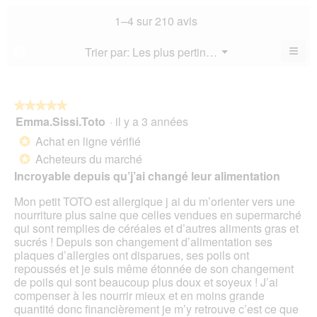
not
co
sur
not
mo
La
1–4 sur 210 avis
5.
mo
est
val
est
4.2
de
≡
Menu
Trier par:
Les plus pertinents
?
3.7
▼
sur
la
Cliq
sur
5.
not
sur
5.
le
mo
bou
est
suiv
★★★★★
★★★★★
4.3
pour
Emma.Sissi.Toto
·
il y a 3 années
5
mett
sur
sur
à
Achat en ligne vérifié
5.
*
jour
5
le
Acheteurs du marché
*
étoiles.
cont
Incroyable depuis qu’j’ai changé leur alimentation
ci-
des
Mon petit TOTO est allergique j ai du m’orienter vers une
nourriture plus saine que celles vendues en supermarché
qui sont remplies de céréales et d’autres aliments gras et
sucrés ! Depuis son changement d’alimentation ses
plaques d’allergies ont disparues, ses poils ont
repoussés et je suis même étonnée de son changement
de poils qui sont beaucoup plus doux et soyeux ! J’ai
compenser à les nourrir mieux et en moins grande
quantité donc financièrement je m’y retrouve c’est ce que