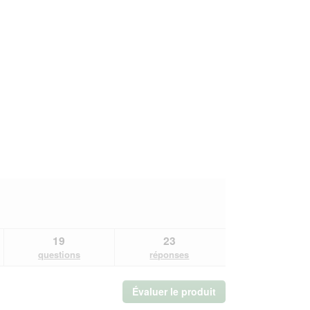
19
23
questions
réponses
Évaluer le produit
.
Cette