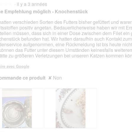
·
il y a 3 années
l
t
l
t
★★★
★★★
a
t
a
t
ne Empfehlung möglich - Knochenstück
p
e
p
e
h
a
h
a
hatten verschieden Sorten des Futters bisher gefüttert und ware
o
c
o
c
ltsstoffen positiv angetan. Bedauerlicherweise haben wir mit E
s.
t
t
t
t
stellen müssen, dass sich in einer Dose zwischen dem Filet ein
o
i
o
i
henstück befunden hat. Wir hatten daraufhin auch Kontakt zum
2
o
3
o
enservice aufgenommen, eine Rückmeldung ist bis heute nicht 
.
n
.
n
können das Futter unter diesem Umständen keinesfalls weitere
e
e
ätte zu größeren Verletzungen bei unseren Katzen kommen kö
n
n
t
t
ire avec Google
r
r
ommande ce produit
a
✘
Non
a
î
î
n
n
e
e
r
r
a
a
l
l
'
'
o
o
u
u
K
P