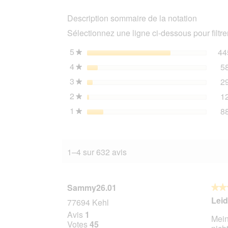
Thunfisch
Description sommaire de la notation
mit
Calamari
Sélectionnez une ligne ci-dessous pour filtrer
24x70
g
5
étoiles
44
★
4
étoiles
5
★
3
étoiles
2
★
2
étoiles
1
★
1
étoiles
8
★
1–4 sur 632 avis
Sammy26.01
★★
★★
4
Leid
77694 Kehl
sur
Avis
1
Mein
5
Votes
45
étoile