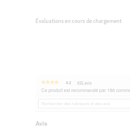
Évaluations en cours de chargement
★★★★★
★★★★★
4.2
632 avis
Cette
action
4.2
Ce produit est recommandé par 186 commen
sur
vous
5
redirigera
Rechercher
étoiles.
vers
des
Lire
les
rubriques
les
avis.
et
avis
sur
des
Avis
MOMENTS
avis
Adult