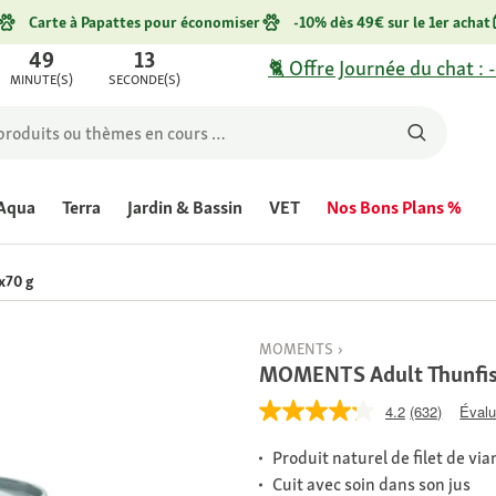
Carte à Papattes pour économiser
-10% dès 49€ sur le 1er achat
49
13
🐈 Offre Journée du chat : 
MINUTE(S)
SECONDE(S)
Aqua
Terra
Jardin & Bassin
VET
Nos Bons Plans %
x70 g
MOMENTS
MOMENTS Adult Thunfisc
4.2
(632)
Évalu
Produit naturel de filet de vi
Cuit avec soin dans son jus