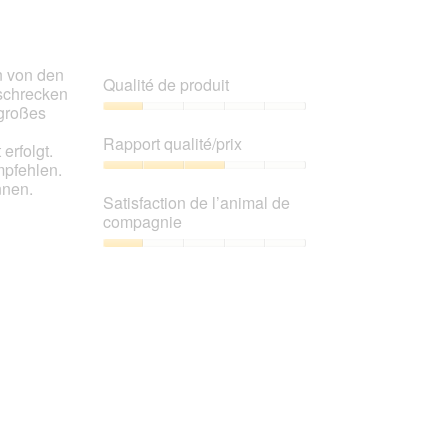
n von den
Qualité de produit
rschrecken
 großes
Qualité
de
Rapport qualité/prix
erfolgt.
produit,
mpfehlen.
1
Rapport
nnen.
sur
qualité/prix,
Satisfaction de l’animal de
5
3
compagnie
sur
5
Satisfaction
de
l’animal
de
compagnie,
1
sur
5