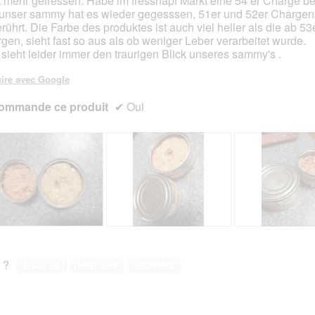
t mehr gefressen. Habe im fressnapf Markt eine 54 er Charge
unser sammy hat es wieder gegesssen, 51er und 52er Chargen 
rührt. Die Farbe des produktes ist auch viel heller als die ab 53
gen, sieht fast so aus als ob weniger Leber verarbeitet wurde.
sieht leider immer den traurigen Blick unseres sammy's .
ire avec Google
ommande ce produit
✔
Oui
A
P
A
P
v
h
v
h
i
o
i
o
 ?
Oui ·
45
Non ·
13
Signaler
s
t
s
t
s
o
s
o
u
C
u
C
r
e
r
e