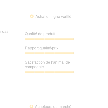
Achat en ligne vérifié
*
n das
Qualité de produit
Qualité
de
Rapport qualité/prix
produit,
5
Rapport
sur
qualité/prix,
Satisfaction de l’animal de
5
5
compagnie
sur
5
Satisfaction
de
l’animal
de
compagnie,
5
sur
Acheteurs du marché
5
*