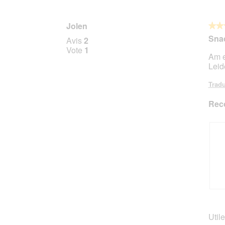
Jolen
★★
★★
3
Sna
Avis
2
sur
Vote
1
Am e
5
Leid
étoile
Tradu
Rec
A
P
v
h
i
o
Utile
s
t