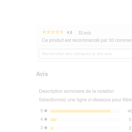
★★★★★
★★★★★
4.8
53 avis
Cette
action
4.8
Ce produit est recommandé par 30 comment
sur
vous
5
redirigera
Rechercher
étoiles.
vers
des
Lire
les
rubriques
les
avis.
et
avis
sur
des
Avis
MultiFit
avis
Anti-
Hairball
Description sommaire de la notation
7x60
g
Sélectionnez une ligne ci-dessous pour filtrer
5
étoiles
4
★
4
étoiles
5
★
3
étoiles
2
★