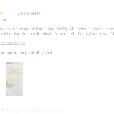
·
il y a 5 années
★★★
★★★
cks
rsten Tag as meine Katze bereitwillig. Ab nächste Tag wollte sc
er ist meine Katze wählerisch. Aber er liebt Snack Cream von Mul
s.
ire avec Google
ommande ce produit
✔
Oui
 ?
Oui ·
1
Non ·
0
Signaler