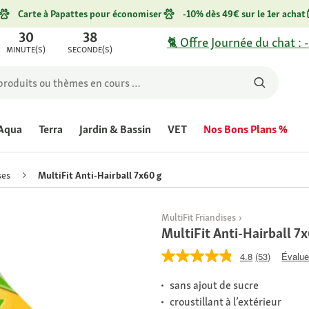
Carte à Papattes pour économiser
-10% dès 49€ sur le 1er achat
30
38
🐈 Offre Journée du chat : 
MINUTE(S)
SECONDE(S)
Aqua
Terra
Jardin & Bassin
VET
Nos Bons Plans %
ses
MultiFit Anti-Hairball 7x60 g
MultiFit Friandises
MultiFit Anti-Hairball 7
4.8
(53)
Évaluer
sans ajout de sucre
croustillant à l’extérieur