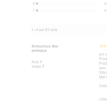
2
étoiles
0
★
1
étoiles
0
★
1–4 sur 53 avis
Amoureux des
★★
★★
animaux
5
Ich 
sur
Prod
5
Avis
1
Prod
étoile
Votes
7
sein
Stüc
Mal 
Tradu
Utile