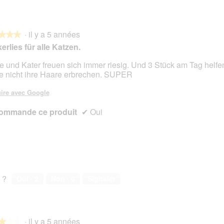
·
il y a 5 années
★★★
★★★
erlies für alle Katzen.
e und Kater freuen sich immer riesig. Und 3 Stück am Tag helfe
e nicht ihre Haare erbrechen. SUPER
s.
ire avec Google
ommande ce produit
✔
Oui
 ?
Oui ·
2
Non ·
0
Signaler
·
il y a 5 années
★★★
★★★