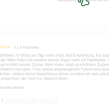
0 avis avec 2 étoiles.
Sélectionnez pour filtrer les avis avec 2 étoiles.
0 avis avec 1 étoile.
Sélectionnez pour filtrer les avis avec 1 étoile.
·
il y a 6 années
★★★
★★★
verfüttere 10 Stück am Tag, mehr nicht, laut Empfehlung. Ein sup
ukt. Mein Kater hat seitdem keinen Ärger mehr mit Haarballen.
ukt enthält keinen Zucker. Mein Kater neigt zu erhöhtem Zucke
s.
 Gewicht rauf geht. Trotz seines abgewogenem Futters plus die
kchen, zeigt er keine Gewichtszunahme, worüber ich sehr glückl
Leckerchen, die nicht ins Gewicht fallen.
ire avec Google
 ?
Oui ·
7
Non ·
0
Signaler