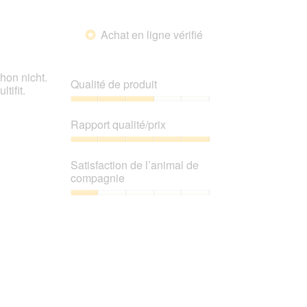
Achat en ligne vérifié
*
hon nicht.
Qualité de produit
tifit.
Qualité
de
Rapport qualité/prix
produit,
3
Rapport
sur
qualité/prix,
Satisfaction de l’animal de
5
5
compagnie
sur
5
Satisfaction
de
l’animal
de
compagnie,
1
sur
5