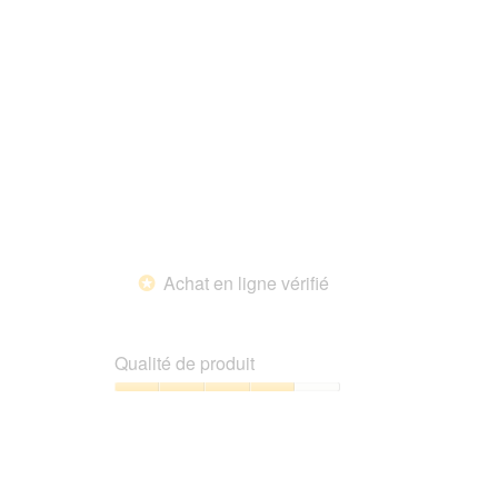
l’animal
de
compagnie,
5
sur
5
Achat en ligne vérifié
*
Qualité de produit
Qualité
de
produit,
4
sur