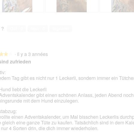
A
P
A
P
v
h
v
h
i
o
i
o
 ?
Oui ·
0
Non ·
0
Signaler
s
t
s
t
s
o
s
o
u
C
u
C
r
e
r
e
·
il y a 3 années
l
t
l
t
★★★
★★★
a
t
a
t
sind zufrieden
p
e
p
e
h
a
h
a
iv:
o
c
o
c
edem Tag gibt es nicht nur 1 Leckerli, sondern immer ein Tütche
s.
t
t
t
t
8
o
i
o
i
Hund liebt die Leckerli
2
o
3
o
Adventskalender gibt einen schönen Anlass, jeden Abend noch
.
n
.
n
ningsrunde mit dem Hund einzulegen.
e
e
tabzug:
n
n
wollte einen Adventskalender, um Mal bisschen Leckerlis durch
t
t
 gleich eine ganze Tüte zu kaufen. Tatsächlich sind in dem Kal
r
r
 nur 4 Sorten drin, die dich immer wiederholen.
a
a