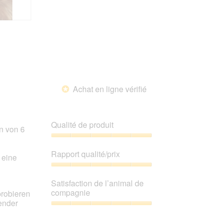
de
compagnie,
5
sur
5
Achat en ligne vérifié
*
Qualité de produit
n von 6
Qualité
de
Rapport qualité/prix
 eine
produit,
5
Rapport
sur
qualité/prix,
Satisfaction de l’animal de
5
5
compagnie
probieren
sur
ender
5
Satisfaction
de