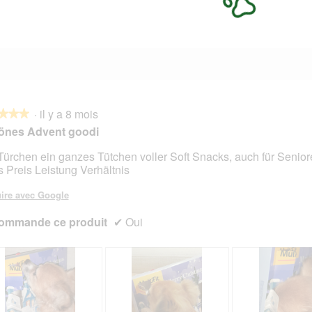
8 avis avec 1 étoile.
Sélectionnez pour filtrer les avis avec 1 étoile.
·
il y a 8 mois
★★★
★★★
önes Advent goodi
Türchen ein ganzes Tütchen voller Soft Snacks, auch für Senio
es Preis Leistung Verhältnis
s.
ire avec Google
ommande ce produit
✔
Oui