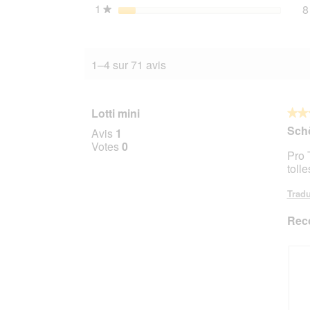
1
étoiles
8
★
1–4 sur 71 avis
Lotti mini
★★
★★
5
Sch
Avis
1
sur
Votes
0
Pro 
5
toll
étoile
Tradu
Rec