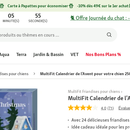
Carte à Papattes pour économiser
-10% dès 49€ sur le 1er achat
05
55
🐈 Offre Journée du chat : 
MINUTE(S)
SECONDE(S)
Aqua
Terra
Jardin & Bassin
VET
Nos Bons Plans %
dises pour chiens
MultiFit Calendrier de l'Avent pour votre chien 25
MultiFit Friandises pour chiens
MultiFit Calendrier de l
4.0
(71)
Évaluer
Avec 24 délicieuses friandises
Idée cadeau idéale pour les pr