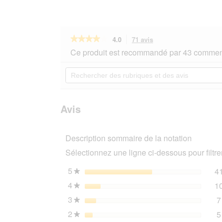
★★★★★
★★★★★
4.0
71 avis
Cette
action
4
Ce produit est recommandé par 43 comment
sur
vous
5
redirigera
Rechercher
étoiles.
vers
des
Lire
les
rubriques
les
avis.
et
avis
sur
des
Avis
MultiFit
avis
Calendrier
de
Description sommaire de la notation
l'Avent
pour
Sélectionnez une ligne ci-dessous pour filtrer
votre
chien
250g
5
étoiles
4
★
4
étoiles
1
★
3
étoiles
7
★
2
étoiles
5
★