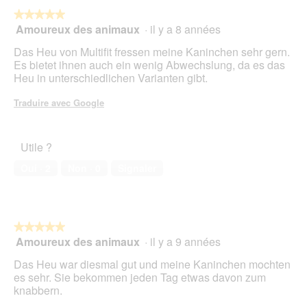
★★★★★
★★★★★
Amoureux des animaux
·
il y a 8 années
5
sur
Das Heu von Multifit fressen meine Kaninchen sehr gern.
5
Es bietet ihnen auch ein wenig Abwechslung, da es das
étoiles.
Heu in unterschiedlichen Varianten gibt.
Traduire avec Google
Utile ?
Oui ·
2
Non ·
0
Signaler
★★★★★
★★★★★
Amoureux des animaux
·
il y a 9 années
5
sur
Das Heu war diesmal gut und meine Kaninchen mochten
5
es sehr. Sie bekommen jeden Tag etwas davon zum
étoiles.
knabbern.