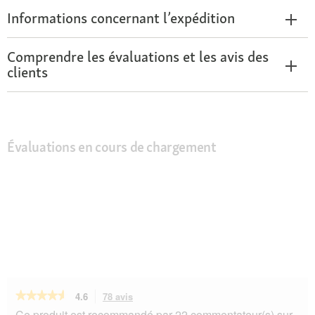
Informations concernant l’expédition
Comprendre les évaluations et les avis des
clients
Évaluations en cours de chargement
★★★★★
★★★★★
4.6
78 avis
Cette
action
4.6
Ce produit est recommandé par 22 commentateur(s) sur