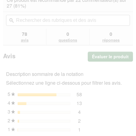
sur
vous
27 (81%)
5
redirigera
étoiles.
vers
Rechercher
Rec
Lire
les
des
ϙ
de
les
avis.
rubriques
rub
avis
sur
et
et
78
0
0
MultiFit
des
de
avis
questions
réponses
Foin
avis
avi
Pissenlit
3x500
Avis
Évaluer le produit
.
g
Cet
act
Description sommaire de la notation
ent
l'o
Sélectionnez une ligne ci-dessous pour filtrer les avis.
d'u
boî
5
étoiles
58
58 avis avec 5 étoiles.
Sélectionnez pour filtrer 
★
de
4
étoiles
13
dia
13 avis avec 4 étoiles.
Sélectionnez pour filtrer 
★
3
étoiles
4
4 avis avec 3 étoiles.
Sélectionnez pour filtrer l
★
2
étoiles
2
2 avis avec 2 étoiles.
Sélectionnez pour filtrer l
★
1
étoiles
1
1 avis avec 1 étoile.
Sélectionnez pour filtrer l
★