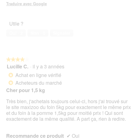
Traduire avec Google
Utile ?
Oui ·
2
Non ·
0
Signaler
★★★★★
★★★★★
Lucille C.
·
il y a 3 années
4
sur
Achat en ligne vérifié
*
5
Acheteurs du marché
*
étoiles.
Cher pour 1,5 kg
Très bien, j'achetais toujours celui-ci, hors j'ai trouvé sur
le site maxizoo du foin 5kg pour exactement le même prix
et du foin à la pomme 1,5kg pour moitié prix ! Qui sont
exactement de la même qualité. A part ça, rien à redire.
Recommande ce produit
✔
Oui