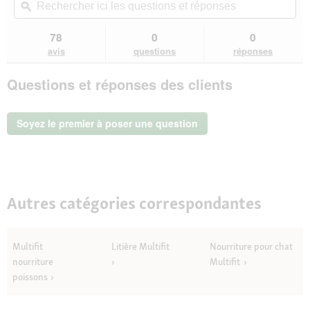
5
redirigera
ici
ϙ
ici
étoiles.
vers
les
les
Lire
les
questions
que
78
0
0
les
avis.
et
et
avis
avis
questions
réponses
sur
réponses
rép
MultiFit
Questions et réponses des clients
Foin
Pissenlit
3x500
g
Soyez le premier à poser une question
Autres catégories correspondantes
Multifit
Litière Multifit
Nourriture pour chat
nourriture
Multifit
poissons