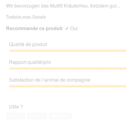
le
étoiles.
Wir bevorzugen das Mutifit Kräuterheu, trotzdem gut...
cont
ci-
des
Traduire avec Google
Recommande ce produit
✔
Oui
Qualité de produit
Qualité
de
Rapport qualité/prix
produit,
5
Rapport
sur
qualité/prix,
Satisfaction de l’animal de compagnie
5
5
sur
Satisfaction
5
de
l’animal
Utile ?
de
compagnie,
Oui ·
6
Non ·
0
Signaler
5
sur
5