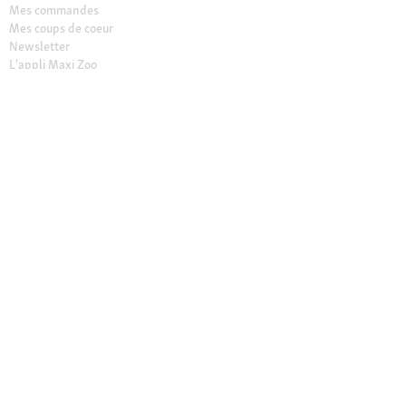
Mes commandes
Mes coups de coeur
Newsletter
L'appli Maxi Zoo
Maxi Zoo Vet
Résilier le contrat
Vos avantages
Retrait en Click & Collect
Service client gratuit
Paiement sécurisé (SSL)
Retour offert sous 30 jours
Les marques exclusives Maxi Zoo
Maxi Zoo friends
Nos magasins
Trouver un magasin
Services dans nos magasins
Ouvertures