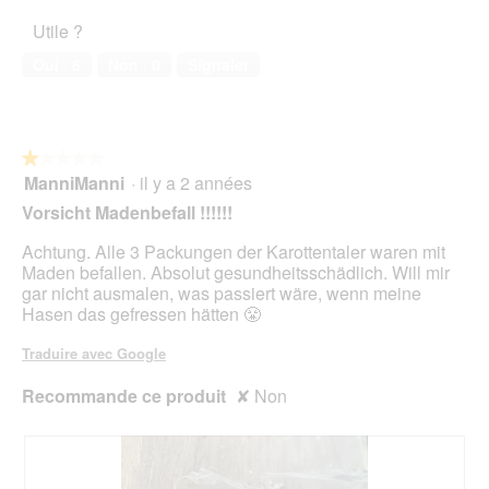
t
u
l’animal
o
i
e
Utile ?
v
de
3
o
d
e
compagnie,
.
n
Oui ·
6
Non ·
0
Signaler
e
r
2
e
d
t
sur
n
i
u
5
t
a
r
r
l
e
★★★★★
★★★★★
a
o
d
ManniManni
·
il y a 2 années
î
1
g
'
n
sur
Vorsicht Madenbefall !!!!!!
u
u
e
5
e
n
r
étoiles.
Achtung. Alle 3 Packungen der Karottentaler waren mit
.
e
a
Maden befallen. Absolut gesundheitsschädlich. Will mir
b
l
gar nicht ausmalen, was passiert wäre, wenn meine
o
'
Hasen das gefressen hätten 😤
î
o
t
u
Traduire avec Google
e
v
d
e
Recommande ce produit
✘
Non
e
r
d
t
i
u
a
r