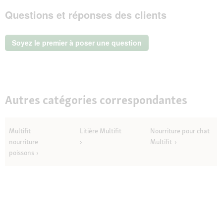
u
MultiFit
v
Questions et réponses des clients
Nature
e
Sans
r
Céréales
Cœur
t
Soyez le premier à poser une question
avec
u
Calendula
r
3x100
e
g
d
'
u
Autres catégories correspondantes
n
e
b
Multifit
Litière Multifit
Nourriture pour chat
o
î
nourriture
Multifit
t
poissons
e
d
e
d
i
a
l