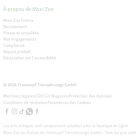
À propos de Maxi Zoo
Maxi Zoo France
Recrutement
Presse et actualités
Nos engagements
Compliance
Rappel produit
Déclaration sur l’accessibilité
© 2026 Fressnapf Tiernahrungs GmbH
Mentions légales
CGV
CGV Magasins
Protection des données
Conditions de résiliation
Paramètres des Cookies
Les prix indiqués sont uniquement valables pour la boutique en ligne
Maxi Zoo en France de Fressnapf Tiernahrungs GmbH ; Tous les prix sont
indiqués en EUROS TTC ( TVA incluse). Nous tenons à préciser que notre