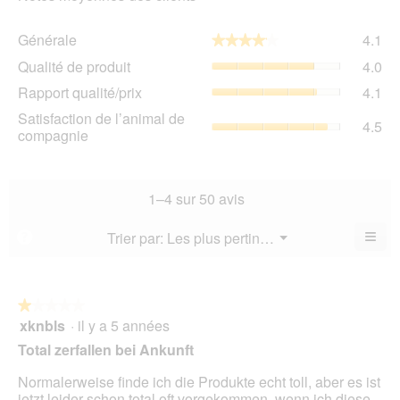
Gén
Générale
4.1
★★★★★
★★★★★
La
Qua
Qualité de produit
4.0
val
de
de
Rap
Rapport qualité/prix
4.1
pro
la
qua
La
Sat
Satisfaction de l’animal de
not
La
4.5
val
de
compagnie
mo
val
de
l’a
est
de
la
de
4.1
la
not
co
sur
not
mo
La
1–4 sur 50 avis
5.
mo
est
val
est
4
de
≡
Menu
Trier par:
Les plus pertinents
?
4.1
▼
sur
la
Cliq
sur
5.
not
sur
5.
le
mo
bou
est
suiv
★★★★★
★★★★★
4.5
pour
xknbls
·
il y a 5 années
1
mett
sur
sur
à
Total zerfallen bei Ankunft
5.
jour
5
le
étoiles.
Normalerweise finde ich die Produkte echt toll, aber es ist
cont
ci-
jetzt leider schon total oft vorgekommen, wenn ich diese