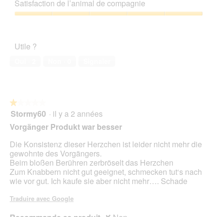
qualité/prix,
p
e
Satisfaction de l’animal de compagnie
e
5
4
h
a
.
sur
Satisfaction
o
c
5
de
t
t
l’animal
o
i
Utile ?
de
1
o
compagnie,
.
n
Oui ·
2
Non ·
0
Signaler
5
e
sur
n
5
t
r
★★★★★
★★★★★
a
Stormy60
·
il y a 2 années
î
1
n
sur
Vorgänger Produkt war besser
e
5
r
étoiles.
Die Konsistenz dieser Herzchen ist leider nicht mehr die
a
gewohnte des Vorgängers.
l
Beim bloßen Berühren zerbröselt das Herzchen
'
Zum Knabbern nicht gut geeignet, schmecken tut‘s nach
o
wie vor gut. Ich kaufe sie aber nicht mehr…. Schade
u
v
Traduire avec Google
e
r