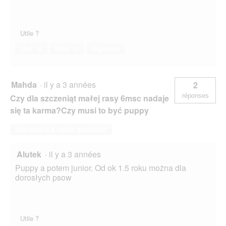
Utile ?
Oui ·
0
Non ·
0
Signaler
Mahda
·
il y a 3 années
2
réponses
Czy dla szczeniąt małej rasy 6msc nadaje
się ta karma?Czy musi to być puppy
Répondre à cette question
Alutek
·
il y a 3 années
Puppy a potem junior. Od ok 1.5 roku można dla
dorosłych psow
Utile ?