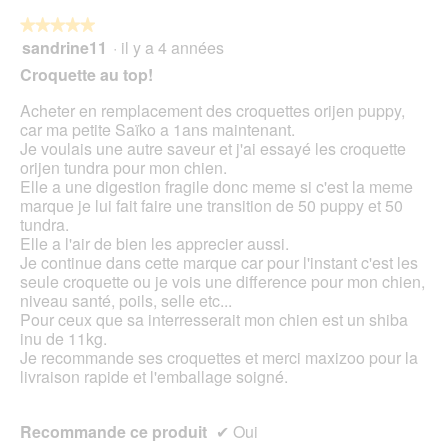
bou
est
suiv
★★★★★
★★★★★
4.6
pour
sandrine11
·
il y a 4 années
5
mett
sur
sur
à
Croquette au top!
5.
jour
5
le
étoiles.
Acheter en remplacement des croquettes orijen puppy,
cont
ci-
car ma petite Saïko a 1ans maintenant.
des
Je voulais une autre saveur et j'ai essayé les croquette
orijen tundra pour mon chien.
Elle a une digestion fragile donc meme si c'est la meme
marque je lui fait faire une transition de 50 puppy et 50
tundra.
Elle a l'air de bien les apprecier aussi.
Je continue dans cette marque car pour l'instant c'est les
seule croquette ou je vois une difference pour mon chien,
niveau santé, poils, selle etc...
Pour ceux que sa interresserait mon chien est un shiba
inu de 11kg.
Je recommande ses croquettes et merci maxizoo pour la
livraison rapide et l'emballage soigné.
Recommande ce produit
✔
Oui