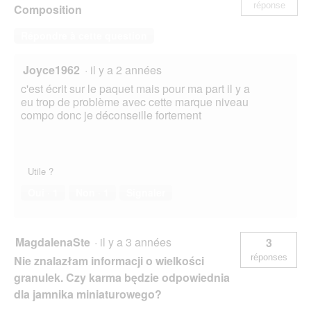
réponse
Composition
Répondre à cette question
Joyce1962
·
il y a 2 années
c'est écrit sur le paquet mais pour ma part il y a
eu trop de problème avec cette marque niveau
compo donc je déconseille fortement
Utile ?
Oui ·
1
Non ·
1
Signaler
MagdalenaSte
·
il y a 3 années
3
réponses
Nie znalazłam informacji o wielkości
granulek. Czy karma będzie odpowiednia
dla jamnika miniaturowego?