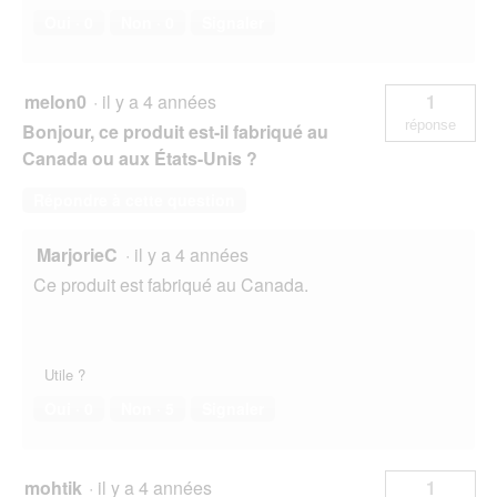
Oui ·
0
Non ·
0
Signaler
melon0
·
il y a 4 années
1
réponse
Bonjour, ce produit est-il fabriqué au
Canada ou aux États-Unis ?
Répondre à cette question
MarjorieC
·
il y a 4 années
Ce produit est fabriqué au Canada.
Utile ?
Oui ·
0
Non ·
5
Signaler
mohtik
·
il y a 4 années
1