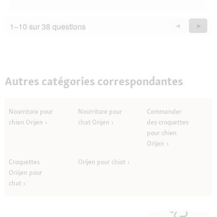
1–10 sur 38 questions
Précédent
◄
Suiva
►
Questions
Quest
Autres catégories correspondantes
Nourriture pour
Nourriture pour
Commander
chien Orijen
chat Orijen
des croquettes
pour chien
Orijen
Croquettes
Orijen pour chiot
Oriijen pour
chat