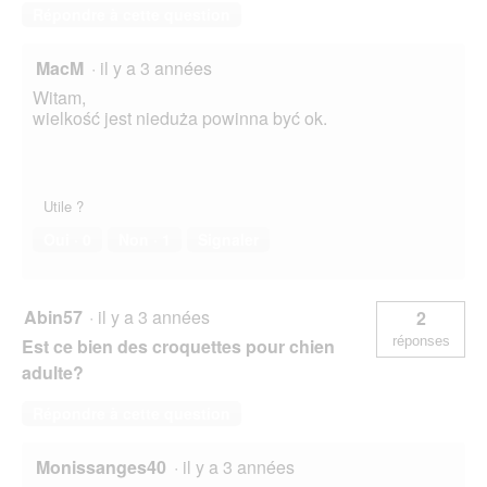
Répondre à cette question
MacM
·
il y a 3 années
Witam,
wielkość jest nieduża powinna być ok.
Utile ?
Oui ·
0
Non ·
1
Signaler
Abin57
·
il y a 3 années
2
réponses
Est ce bien des croquettes pour chien
adulte?
Répondre à cette question
Monissanges40
·
il y a 3 années