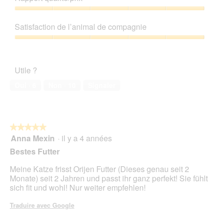
produit,
e
t
5
Rapport
s
t
sur
qualité/prix,
a
e
Satisfaction de l’animal de compagnie
5
5
v
a
sur
Satisfaction
e
c
5
de
u
t
l’animal
r
i
Utile ?
de
!
o
compagnie,
n
Oui ·
6
Non ·
10
Signaler
5
e
sur
n
5
t
r
★★★★★
★★★★★
a
Anna Mexin
·
il y a 4 années
î
5
n
sur
Bestes Futter
e
5
r
étoiles.
Meine Katze frisst Orijen Futter (Dieses genau seit 2
a
Monate) seit 2 Jahren und passt ihr ganz perfekt! Sie fühlt
l
sich fit und wohl! Nur weiter empfehlen!
'
o
Traduire avec Google
u