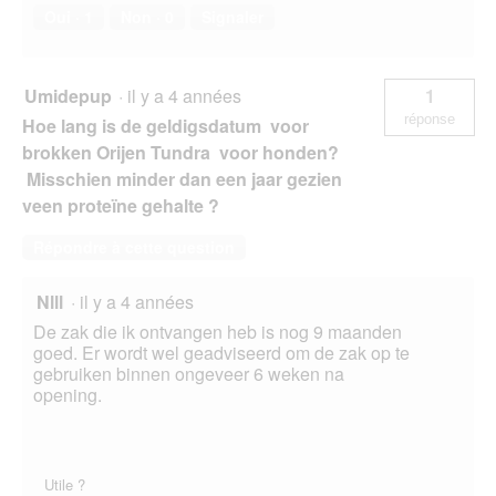
Oui ·
1
Non ·
0
Signaler
Umidepup
·
il y a 4 années
1
réponse
Hoe lang is de geldigsdatum voor
brokken Orijen Tundra voor honden?
Misschien minder dan een jaar gezien
veen proteïne gehalte ?
Répondre à cette question
Nlll
·
il y a 4 années
De zak die ik ontvangen heb is nog 9 maanden
goed. Er wordt wel geadviseerd om de zak op te
gebruiken binnen ongeveer 6 weken na
opening.
Utile ?