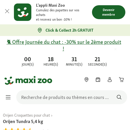
L'appli Maxi Zoo
Devenir
Cumulez des papattes sur vos
membre
achats
et recevez un bon -10% !
Click & Collect 2h GRATUIT
🐈 Offre Journée du chat : -30% sur le 2ème produit
!
00
18
31
21
JOUR(S)
HEURE(S)
MINUTE(S)
SECONDE(S)
Orijen Croquettes pour chat
Orijen Tundra 5,4 kg