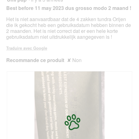
sur
Best before 11 may 2023 dus grosso modo 2 maand !
5
étoiles.
Het is niet aanvaardbaar dat de 4 zakken tundra Orijen
die ik gekocht heb een gebruiksdatum hebben binnen de
2 maanden. Het is niet correct dat er een hele korte
gebruiksdatum niet uitdrukkelijk aangegeven is !
Traduire avec Google
Recommande ce produit
✘
Non