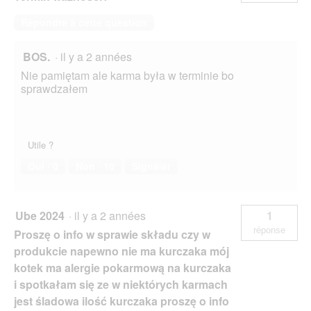
o
Répondre à cette question
î
t
e
BOS.
·
il y a 2 années
d
Nie pamiętam ale karma była w terminie bo
e
sprawdzałem
d
i
a
l
o
Utile ?
g
Oui ·
0
Non ·
10
Signaler
u
e
.
Ube 2024
·
il y a 2 années
1
réponse
Proszę o info w sprawie składu czy w
produkcie napewno nie ma kurczaka mój
kotek ma alergie pokarmową na kurczaka
i spotkałam się ze w niektórych karmach
jest śladowa ilość kurczaka proszę o info