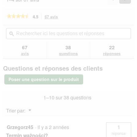
k
r
Reviews
Revie
o
a
r
î
★★★★★
★★★★★
4.5
67 avis
Cette
t
n
action
4.5
!
e
sur
vous
Rechercher
Rec
r
5
redirigera
ici
ϙ
ici
a
étoiles.
vers
les
les
l
Lire
les
questions
que
67
38
22
les
'
avis.
et
et
avis
avis
questions
réponses
o
sur
réponses
rép
u
Orijen
v
Questions et réponses des clients
Tundra
e
5,4
r
kg
Poser une question sur le produit
t
u
r
1–10 sur 38 questions
e
d
Menu
Trier par:
'
▼
u
n
Grzegorz45
·
il y a 2 années
1
e
réponse
Termin ważności?
b