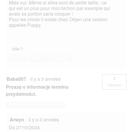
Mais oui. Même si elles sont de petite taille : ce
qui est un plus pour mon bichon par exemple qui
avale sa portion sans croquer !
Pour les chiots il existe chez Orijen une version
appelée Puppy.
Utile ?
Oui ·
0
Non ·
1
Signaler
Baba007
·
il y a 3 années
1
réponse
Proszę o informacje terminu
przydatności.
Répondre à cette question
Arwyn
·
il y a 3 années
Do 27/10/2024