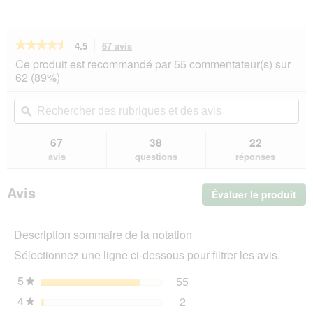
★★★★★
★★★★★
4.5
67 avis
Cette
action
4.5
Ce produit est recommandé par 55 commentateur(s) sur
sur
vous
62 (89%)
5
redirigera
étoiles.
vers
Rechercher
Rec
Lire
les
des
ϙ
de
les
avis.
rubriques
rub
avis
sur
et
et
67
38
22
Orijen
des
de
avis
questions
réponses
Tundra
avis
avi
5,4
kg
Avis
Évaluer le produit
.
Cet
act
Description sommaire de la notation
ent
l'o
Sélectionnez une ligne ci-dessous pour filtrer les avis.
d'u
boî
5
étoiles
55
55 avis avec 5 étoiles.
Sélectionnez pour filtrer 
★
de
4
étoiles
2
dia
2 avis avec 4 étoiles.
Sélectionnez pour filtrer l
★