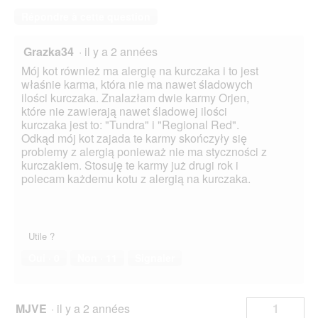
Répondre à cette question
Grazka34
·
il y a 2 années
Mój kot również ma alergię na kurczaka i to jest
właśnie karma, która nie ma nawet śladowych
ilości kurczaka. Znalazłam dwie karmy Orjen,
które nie zawierają nawet śladowej ilości
kurczaka jest to: "Tundra" i "Regional Red".
Odkąd mój kot zajada te karmy skończyły się
problemy z alergią ponieważ nie ma styczności z
kurczakiem. Stosuję te karmy już drugi rok i
polecam każdemu kotu z alergią na kurczaka.
Utile ?
Oui ·
0
Non ·
11
Signaler
MJVE
·
il y a 2 années
1