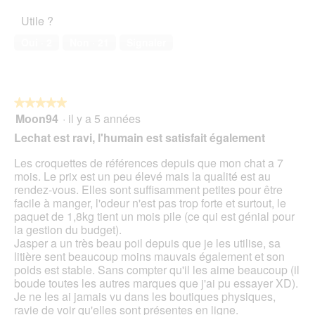
u
l’animal
l
i
Utile ?
v
de
i
o
e
compagnie,
e
n
Oui ·
2
Non ·
21
Signaler
r
5
b
e
t
sur
l
n
u
5
i
t
r
n
r
e
★★★★★
★★★★★
g
a
d
Moon94
·
il y a 5 années
s
î
5
'
F
n
sur
Lechat est ravi, l'humain est satisfait également
u
u
e
5
n
t
r
étoiles.
Les croquettes de références depuis que mon chat a 7
e
t
a
mois. Le prix est un peu élevé mais la qualité est au
b
e
l
rendez-vous. Elles sont suffisamment petites pour être
o
r
'
facile à manger, l'odeur n'est pas trop forte et surtout, le
î
o
paquet de 1,8kg tient un mois pile (ce qui est génial pour
t
u
la gestion du budget).
e
v
Jasper a un très beau poil depuis que je les utilise, sa
d
e
litière sent beaucoup moins mauvais également et son
e
r
poids est stable. Sans compter qu'il les aime beaucoup (il
d
t
boude toutes les autres marques que j'ai pu essayer XD).
i
u
Je ne les ai jamais vu dans les boutiques physiques,
a
r
ravie de voir qu'elles sont présentes en ligne.