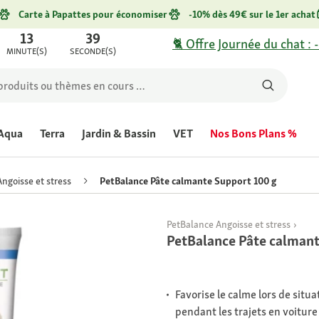
Carte à Papattes pour économiser
-10% dès 49€ sur le 1er achat
13
39
🐈 Offre Journée du chat : 
MINUTE(S)
SECONDE(S)
Aqua
Terra
Jardin & Bassin
VET
Nos Bons Plans %
Angoisse et stress
PetBalance Pâte calmante Support 100 g
PetBalance Angoisse et stress
PetBalance Pâte calmant
Favorise le calme lors de situ
pendant les trajets en voiture